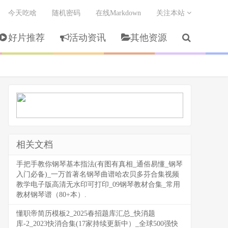
今天吃啥
随机密码
在线Markdown
关注本站
好片推荐
活动资讯
其他资源
相关文档
手把手教你钢琴基本指法(有图有真相_通俗易懂_钢琴
入门必备)_一万首著名钢琴曲谱哈农贝多芬合集视频
教学电子版高清无水印可打印_09钢琴教材合集_常用
教材钢琴谱（80+本）.
懂职帝简历模板2_2025春招题库汇总_快消题
库-2_2023快消合集(17家持续更新中）_全球500强快