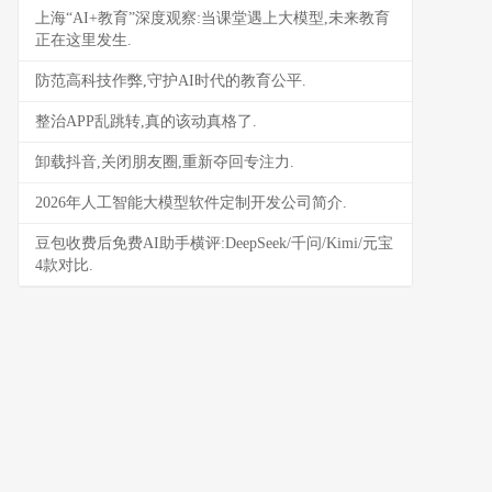
上海“AI+教育”深度观察:当课堂遇上大模型,未来教育
正在这里发生.
防范高科技作弊,守护AI时代的教育公平.
整治APP乱跳转,真的该动真格了.
卸载抖音,关闭朋友圈,重新夺回专注力.
2026年人工智能大模型软件定制开发公司简介.
豆包收费后免费AI助手横评:DeepSeek/千问/Kimi/元宝
4款对比.