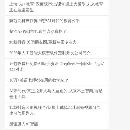
上海“AI+教育”深度观察:当课堂遇上大模型,未来教育
正在这里发生.
防范高科技作弊,守护AI时代的教育公平.
整治APP乱跳转,真的该动真格了.
卸载抖音,关闭朋友圈,重新夺回专注力.
2026年人工智能大模型软件定制开发公司简介.
豆包收费后免费AI助手横评:DeepSeek/千问/Kimi/元宝
4款对比.
10万+英语老师都在用的教学APP.
AI新时代:真正拉开人与人差距的,从来不是智商,而是
善用工具.
卸载抖音又陷视频号?从根上戒掉沉迷刷短视频习气—
改习气系列07.
感谢进入AI智能.