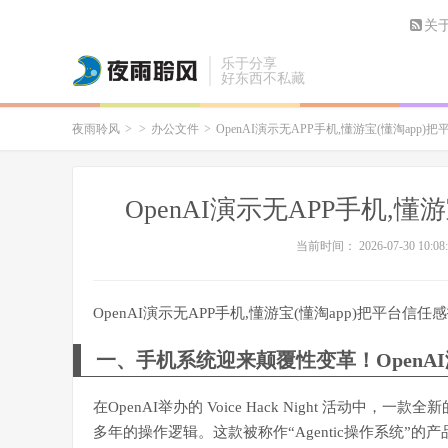
关
乐于分享
好东西不私藏
夜雨聆风
>
>
办公文件
>
OpenAI演示无APP手机,懂游宝(懂淘app
OpenAI演示无APP手机,
当前时间： 2026-07-30 10:08:
OpenAI演示无APP手机,懂游宝(懂淘app)把平台信任
一、手机系统迎来颠覆性变革！OpenA
在OpenAI举办的 Voice Hack Night 活
多年的操作逻辑。这款被称作“Agentic操作系统”