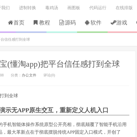
于我们
进制转换
毒鸡汤
画图板
代码运行
在线排版
首页
教程
源码
软件
游戏
)把平台信任感打到全球
懂游宝(懂淘app)把平台信任感打到全球
08
分类：
办公文件
评论(0)
感打到全球
I演示无APP原生交互，重新定义人机入口
动中，一款全新的手机智能体操作系统原型公开亮相，彻底颠覆了智能手机沿用
的产品，最大革新点在于彻底摆脱传统APP固定入口模式，开创了