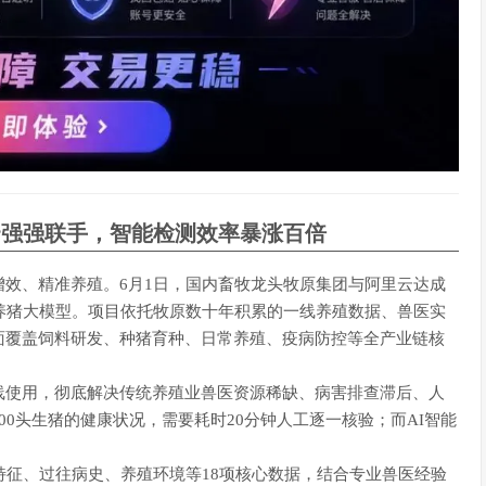
云强强联手，智能检测效率暴涨百倍
效、精准养殖。6月1日，国内畜牧龙头牧原集团与阿里云达成
养猪大模型。项目依托牧原数十年积累的一线养殖数据、兽医实
面覆盖饲料研发、种猪育种、日常养殖、疫病防控等全产业链核
线使用，彻底解决传统养殖业兽医资源稀缺、病害排查滞后、人
0头生猪的健康状况，需要耗时20分钟人工逐一核验；而AI智能
特征、过往病史、养殖环境等18项核心数据，结合专业兽医经验