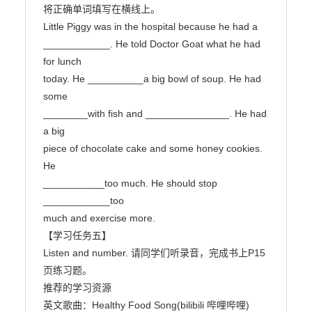
将正确单词填写在横线上。

Little Piggy was in the hospital because he had a

____________. He told Doctor Goat what he had 
for lunch

today. He __________a big bowl of soup. He had 
some

________with fish and _______________. He had 
a big

piece of chocolate cake and some honey cookies. 
He

___________too much. He should stop 
____________too

much and exercise more.

【学习任务五】

Listen and number. 请同学们听录音，完成书上P15
页练习题。

推荐的学习资源

英文歌曲：Healthy Food Song(bilibili 哔哩哔哩)                    