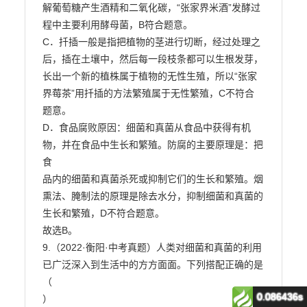
0.086436s