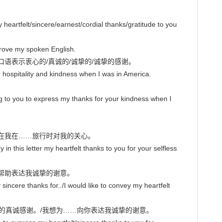
my heartfelt/sincere/earnest/cordial thanks/gratitude to you 
y spoken English.

语表示衷心的/真诚的/诚挚的/诚挚的感谢。

r hospitality and kindness when I was in America.



ng to you to express my thanks for your kindness when I 
在我在……旅行时对我的关心。

 in this letter my heartfelt thanks to you for your selfless 
帮助表达我诚挚的谢意。

 sincere thanks for../I would like to convey my heartfelt 
对……的真诚感谢。/我想为……向你表达我诚挚的谢意。
