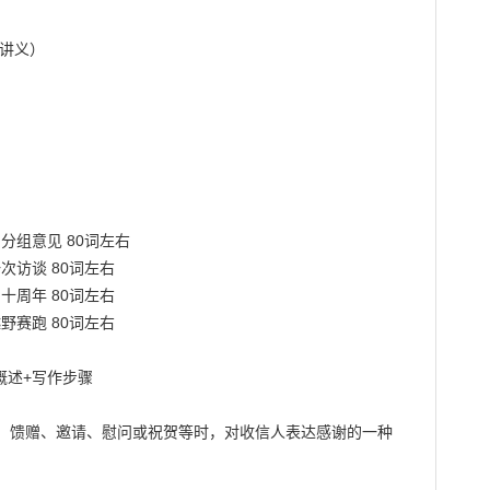
分组意见 80词左右

次访谈 80词左右

十周年 80词左右

野赛跑 80词左右

述+写作步骤

、馈赠、邀请、慰问或祝贺等时，对收信人表达感谢的一种