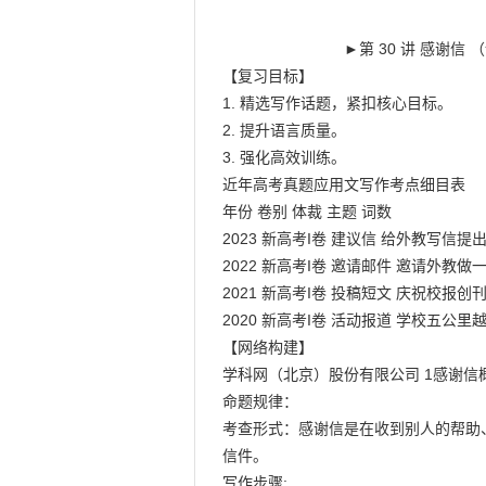
                            ►第 30 讲 感谢信 （讲义）

【复习目标】

1. 精选写作话题，紧扣核心目标。

2. 提升语言质量。

3. 强化高效训练。

近年高考真题应用文写作考点细目表

年份 卷别 体裁 主题 词数

2023 新高考I卷 建议信 给外教写信提出
2022 新高考I卷 邀请邮件 邀请外教做一
2021 新高考I卷 投稿短文 庆祝校报创刊
2020 新高考I卷 活动报道 学校五公里越
【网络构建】

学科网（北京）股份有限公司 1感谢信概
命题规律：

考查形式：感谢信是在收到别人的帮助
信件。

写作步骤:
