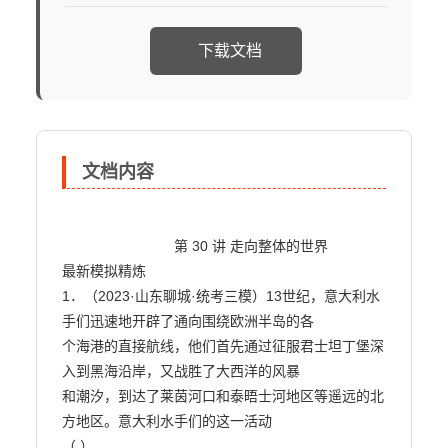
下载文档
文档内容
                            第 30 讲 走向整体的世界

最新模拟精炼

1．（2023·山东聊城·统考三模）13世纪，意大利水
手们迅速地开辟了通向围绕欧洲半岛的各

个海港的直接航线，他们首先通过征服君士坦丁堡深
入到黑海沿岸，又战胜了大西洋的风暴

和潮汐，到达了莱茵河口和泰晤士河地区等遥远的北
方地区。意大利水手们的这一活动

（ ）
