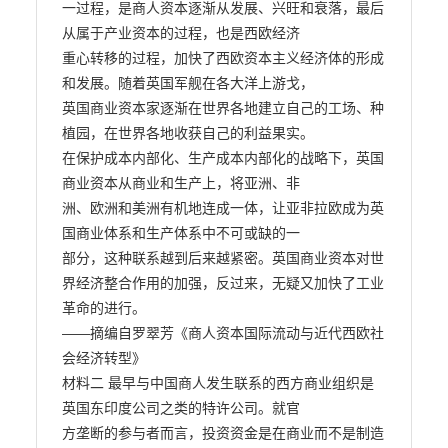
一过程，是商人资本逐渐从发展、兴旺和衰落，最后
从属于产业资本的过程，也是西欧经济

重心转移的过程，加快了西欧资本主义经济体的形成
和发展。随着英国军舰在各大洋上游戈，

英国商业资本家逐渐在世界各地建立自己的工场、种
植园，在世界各地收获自己的利益果实。

在保护成本内部化、生产成本内部化的战略下，英国
商业资本从商业和生产上，将亚洲、非

洲、欧洲和美洲有机地连成一体，让亚非拉欧成为英
国商业体系和生产体系中不可或缺的一

部分，这种联系越到后来越紧密。英国商业资本对世
界经济整合作用的加强，反过来，无疑又加快了工业
革命的进行。

——摘编自罗翠芳《商人资本国际流动与近代西欧社
会经济转型》

材料二 最早与中国商人发生联系的西方商业组织是
英国东印度公司之类的特许公司。就官

方垄断的参与者而言，投资资金是在商业而不是制造