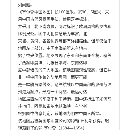
列问题。

《塞尔登中国地图》长160厘米，宽96．5厘米，采
用中国古代风景画手法，使用汉字标注，

并采用上北下南方位，同时标识了欧洲风格的罗盘和
比例尺条。图中明朝信息最为丰富，北

京城、黄河、各省边界等都有详细描绘。但却仅位于
地图左上部分，中国南海前所未有地占

据了中央位置。地图展现了东亚和东南亚全貌，覆盖
了西起印度洋、北抵日本海、东南达印

尼中部诸岛的广大地区。该地图瞻观性较高，但它并
非一幅中国传统的陆地舆图，而更可能

是一幅航海路线图。这些航线以中国南部的泉州与漳
州港为起点，形成一个网络、最远可达

地区最西端的印度于利于特港。图中还标注了如何前
往也门、阿曼和霍尔木兹海峡。有学者

根据图中信息判定，该地图为明末中国人所绘。

该地图后被英国东印度公司的约翰·萨利斯获得，辗
转落到了约翰·塞尔登（1584—1654）
