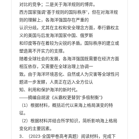
对比的竞争；二是关于海洋规则的博弈。

西方国家强调“基于规则的国际秩序”，但在对海洋规
则的理解上，各海洋强国存在严重的

认识分歧。尤其在主权和安全理念方面，奉行霸权主
义的美国与后发海洋国家中国、俄罗斯

和印度等存在着较为尖锐的矛盾。国际秩序的建立或
塑造离不开实力的支撑。

随着全球社会的发展，各海洋强国既需要在经济方面
相互依存，又需要在全球治理上协调一

致。由于海洋环境恶化、自然或人为灾害等全球性问
题进一步发酵，人类正在迈入全方位认

知、利用和保护海洋的新时代。

——摘编自胡波《从霸权更替到“多极制衡”》

（1）根据材料，概括近代以来海上格局演变的特
征。

（2）根据材料并结合所学知识，简析影响海上格局
变化的主要因素。

3．（2023·全国甲卷高考真题）阅读材料，完成下