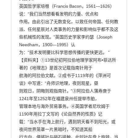
英国哲学家培根（Francis Bacon，1561—1626）
说：“我们当然想看看发明的力量、优点和

作用。由此引出了无数变化，以致任何帝国、任何教
派、任何星辰对人类事务的力量和影响似乎都不及这
些机械性的发现。”英国历史学家李约瑟（Joseph 
Needham，1900—1995）认

为：“技术发明要比科学思想传播的更快更远。 ”

【资料夹】①13世纪初阿拉伯地理学家阿布•菲达所
著的《地理志》是首次记载指南针用于

航海的阿拉伯文献。②成书于1119年的《萍洲可
谈》中写道：“舟师识地理，夜则观星，昼

则观日，阴晦则观指南针。”③阿拉伯人蒲寿庚于
1241年至1252年在福建泉州任提举市舶，

管理本地与海外贸易事务。④英国学者尼坎姆于
1190年用拉丁文写的《论自然界的性质》记

载：“当水手在海上航行，遇到阴天看不到阳光，或
夜间世界笼罩一片黑暗时，不知道其船

行方向，便将针与磁石接触。此时针在盘上旋转，当