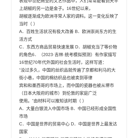
表现中世纪商业的文艺作品中，人们常常能看到天平
上胡椒的另一边是金子。16世纪以来，

胡椒逐渐成为欧洲寻常人家的调料。这一变化反映了
当时（ ）

A．百姓生活状况有极大改善 B．欧洲崇尚东方的生
活方式

C．东西方商品贸易快速发展 D．胡椒充当了等价物
的角色6．（2023·吉林·统考模拟预测）有作家描写
16世纪70年代外国的社会生活时，这样写道：

“没过多久，中国的丝织品就传遍了京都和利马的大
街小巷，中国的棉纺织品也被卖到菲律

宾和和墨西哥的市场上，而中国的瓷器也被从堺市
（日本大阪府的城市）到伦敦的家庭广泛

使用。”由材料可以推知该时期（ ）

A．大量白银流入中国市场 B．中国已经形成全国性
市场

C．中国是世界的贸易中心 D．中国是世界上最发达
国家
