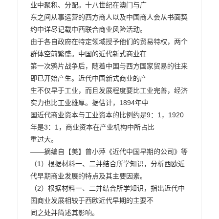
业中聚积、分配。十八世纪在澳门与广

东之间从事运营的西方商人以及中国商人会从书面契
约中详尽记载中西联合商业风险活动。

由于各自政府在特定领域授予他们的贸易特权，两个
群体空前繁盛。中国的近代新式商业在

第一次鸦片战争后，随着中国与西方国家贸易的往来
即已开始产生。近代中国新式商业的产

生不仅早于工业，而且发展程度要比工业完善，经济
实力也比工业雄厚。据估计，1894年中

国近代商业资本与工业资本的比例约是9：1，1920
年是3：1，商业资本在产业机构中所占比

重过大。

——摘编自【美】曾小萍《近代中国早期的公司》等

（1）根据材料一、二并结合所学知识，分析西欧近
代早期商业发展的特点及其主要因素。

（2）根据材料一、二并结合所学知识，指出近代中
国商业发展相较于西欧近代早期的主要不

同之处并简述其影响。
