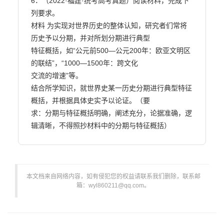
6．（2022·福建·统考高考真题）阅读材料，完成下
列要求。

材料 为实现对世界历史的整体认知，研究者们常将
历史予以分期，并对所划分期进行典型

特征概括，如“公元前500—公元200年：欧亚文明区
的联结”，“1000—1500年：跨文化

交流的增速”等。

结合所学知识，就世界史某一历史分期进行典型特征
概括，并根据具体史实予以论证。（要

求：分期与特征概括明确，阐述充分，论据准确，逻
辑清晰，不得照抄材料中的分期与特征概括）                        
本文档来自网络内容，如有侵犯您的权益请联系我们删除，联系邮
箱：wyl860211@qq.com。