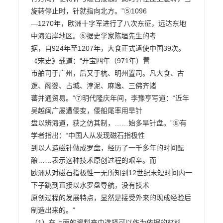
旋转停止时，针就指向北方。”⑤1096

—1270年，欧洲十字军进行了八次东征，远达东地
中海沿岸地区。⑥据史学家陈垣先生的考

据，自924年至1207年，大食正式遣使中国39次。
《宋史》载道：“开宝四年（971年）置

市舶司于广州，后又于杭、明州置司。凡大食、古
逻、阁婆、占城、浡泥、麻逸、三佛齐诸

蕃并通贸易。”⑦明代隆庆年间，李豫亨写道：“近年
吴越闽广屡遭倭变，倭船尾率用旱针

盘以辨海道，获之仿其制，……始多旱针盘。”⑧有
学者指出：“中国人从发现磁石指极性

到以人造磁针做成罗盘，经历了一千多年的时间酝
酿……表示这种技术原创过程的艰辛。而

欧洲从对磁石指极性一无所知到12世纪末短时间内一
下子跳到直接以水罗盘导航，没有技术

原创过程的发展特点，显然是接受外来的现成经验后
制造出来的。”

（1）在上面的资料夹中选择可以作为依据的材料，