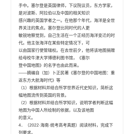
手中。塞尔登是英国律师，下议院议员，东方学家，
是对波斯、阿拉伯以及中国的相关知识

感兴趣的英国学者之一。在他那个年代，海洋是全世
界关注的焦点。塞尔登比同时代的人更

敏锐地察觉到，自己生活在一个正经历海洋变迁的时
代。他主张海洋在某些特定情况下，可

以由国家行使管辖权。在去世前夕，他将该地图捐赠
给母校牛津大学博德利图书馆，《塞尔

登中国地图》的名字也由此而来。

——摘编自（加）卜正民著《塞尔登的中国地图：重
返东方大航海时代》等

（1）根据材料并结合所学世界近代史知识，简析这
幅地图流传到英国的背景。

（2）根据材料并结合所学知识，说明学者判断这幅
地图为中国人所绘制的依据，以及该地图

的意义。

4．（2022·海南·统考高考真题）阅读材料，完成下
列要求。
