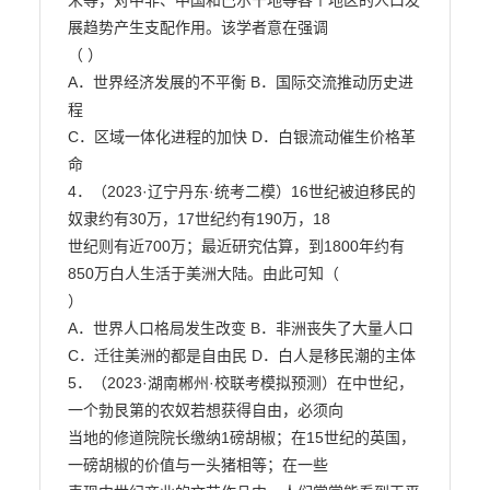
米等，对中非、中国和巴尔干地等各个地区的人口发
展趋势产生支配作用。该学者意在强调

（ ）

A．世界经济发展的不平衡 B．国际交流推动历史进
程

C．区域一体化进程的加快 D．白银流动催生价格革
命

4．（2023·辽宁丹东·统考二模）16世纪被迫移民的
奴隶约有30万，17世纪约有190万，18

世纪则有近700万；最近研究估算，到1800年约有
850万白人生活于美洲大陆。由此可知（

）

A．世界人口格局发生改变 B．非洲丧失了大量人口

C．迁往美洲的都是自由民 D．白人是移民潮的主体

5．（2023·湖南郴州·校联考模拟预测）在中世纪，
一个勃艮第的农奴若想获得自由，必须向

当地的修道院院长缴纳1磅胡椒；在15世纪的英国，
一磅胡椒的价值与一头猪相等；在一些
