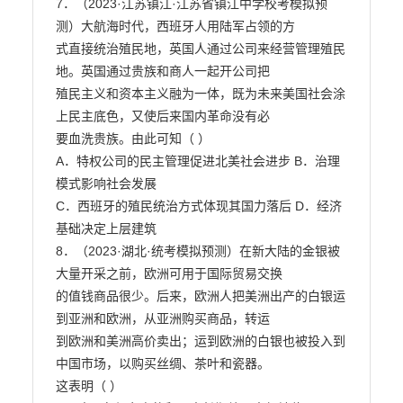
7．（2023·江苏镇江·江苏省镇江中学校考模拟预
测）大航海时代，西班牙人用陆军占领的方

式直接统治殖民地，英国人通过公司来经营管理殖民
地。英国通过贵族和商人一起开公司把

殖民主义和资本主义融为一体，既为未来美国社会涂
上民主底色，又使后来国内革命没有必

要血洗贵族。由此可知（ ）

A．特权公司的民主管理促进北美社会进步 B．治理
模式影响社会发展

C．西班牙的殖民统治方式体现其国力落后 D．经济
基础决定上层建筑

8．（2023·湖北·统考模拟预测）在新大陆的金银被
大量开采之前，欧洲可用于国际贸易交换

的值钱商品很少。后来，欧洲人把美洲出产的白银运
到亚洲和欧洲，从亚洲购买商品，转运

到欧洲和美洲高价卖出；运到欧洲的白银也被投入到
中国市场，以购买丝绸、茶叶和瓷器。

这表明（ ）
