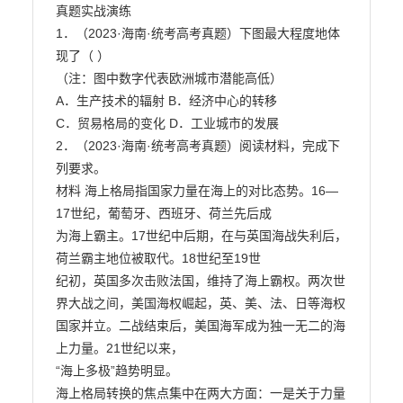
真题实战演练

1．（2023·海南·统考高考真题）下图最大程度地体
现了（ ）

（注：图中数字代表欧洲城市潜能高低）

A．生产技术的辐射 B．经济中心的转移

C．贸易格局的变化 D．工业城市的发展

2．（2023·海南·统考高考真题）阅读材料，完成下
列要求。

材料 海上格局指国家力量在海上的对比态势。16—
17世纪，葡萄牙、西班牙、荷兰先后成

为海上霸主。17世纪中后期，在与英国海战失利后，
荷兰霸主地位被取代。18世纪至19世

纪初，英国多次击败法国，维持了海上霸权。两次世
界大战之间，美国海权崛起，英、美、法、日等海权
国家并立。二战结束后，美国海军成为独一无二的海
上力量。21世纪以来，

“海上多极”趋势明显。

海上格局转换的焦点集中在两大方面：一是关于力量