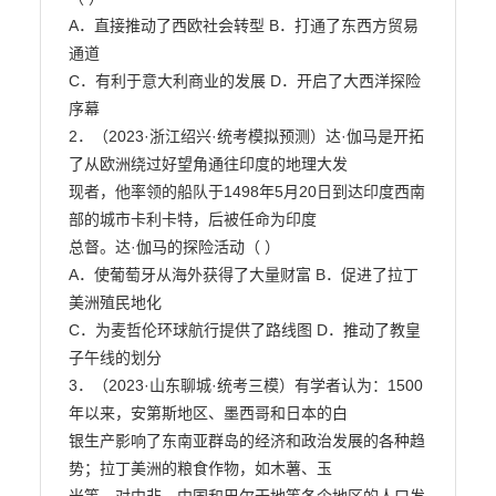
A．直接推动了西欧社会转型 B．打通了东西方贸易
通道

C．有利于意大利商业的发展 D．开启了大西洋探险
序幕

2．（2023·浙江绍兴·统考模拟预测）达·伽马是开拓
了从欧洲绕过好望角通往印度的地理大发

现者，他率领的船队于1498年5月20日到达印度西南
部的城市卡利卡特，后被任命为印度

总督。达·伽马的探险活动（ ）

A．使葡萄牙从海外获得了大量财富 B．促进了拉丁
美洲殖民地化

C．为麦哲伦环球航行提供了路线图 D．推动了教皇
子午线的划分

3．（2023·山东聊城·统考三模）有学者认为：1500
年以来，安第斯地区、墨西哥和日本的白

银生产影响了东南亚群岛的经济和政治发展的各种趋
势；拉丁美洲的粮食作物，如木薯、玉
