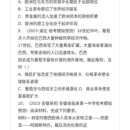
A．欧洲在与东方的贸易中长期处于出超地位

B．工业革命密切了世界经济联系

C．贵金属的流入加速了欧洲资本的原始积累

D．欧洲的原工业化处于起步阶段

9．（2023·湖北·统考模拟预测）16世纪中叶，葡萄
牙人开始在巴西大量种植热带经济作物。

17世纪，巴西发现了大量黄金矿藏，大量淘金客涌向
巴西，导致该地的人口迅速增长。巴西

因此成为葡萄牙最有价值的海外属地。据此推知，当
时（ ）

A．殖民扩张改变了地域经济格局 B．价格革命使全
球联系紧密

C．葡萄牙与西班牙之间矛盾激化 D．商业革命使贫
富差距扩大

10．（2023·安徽阜阳·安徽省临泉第一中学校考模拟
预测）阅读材料，完成下列要求。

材料一 转型时期西欧商人资本从安特卫普——热那
亚——阿姆斯特丹，最后流向伦敦的这
