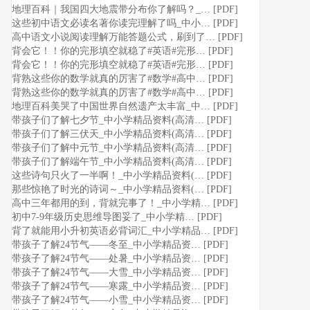
地理百科｜我国四大地震带分布你了解吗？_… [PDF]
这些初中语文必读名著你读完理解了吗_中小… [PDF]
高中语文小说阅读理解万能答题公式，刷到了… [PDF]
背会它！！你的完形填空就稳了#英语#完形… [PDF]
背会它！！你的完形填空就稳了#英语#完形… [PDF]
背熟这些你的数学就真的厉害了#数学#高中… [PDF]
背熟这些你的数学就真的厉害了#数学#高中… [PDF]
地理百科美哭了中国世界自然遗产太丰富_中… [PDF]
带孩子们了解七夕节_中小学精品资料(高清… [PDF]
带孩子们了解三伏天_中小学精品资料(高清… [PDF]
带孩子们了解中元节_中小学精品资料(高清… [PDF]
带孩子们了解端午节_中小学精品资料(高清… [PDF]
这些诗句只火了一半啊！_中小学精品资料(… [PDF]
那些惊艳了时光的诗词～_中小学精品资料(… [PDF]
高中三年都用的到，背就完事了！_中小学精… [PDF]
初中7-9年级历史思维导图妥了_中小学精… [PDF]
背了就能用小升初英语必背词汇_中小学精品… [PDF]
带孩子了解24节气——冬至_中小学精品资… [PDF]
带孩子了解24节气——处暑_中小学精品资… [PDF]
带孩子了解24节气——大雪_中小学精品资… [PDF]
带孩子了解24节气——寒露_中小学精品资… [PDF]
带孩子了解24节气——小雪_中小学精品资… [PDF]