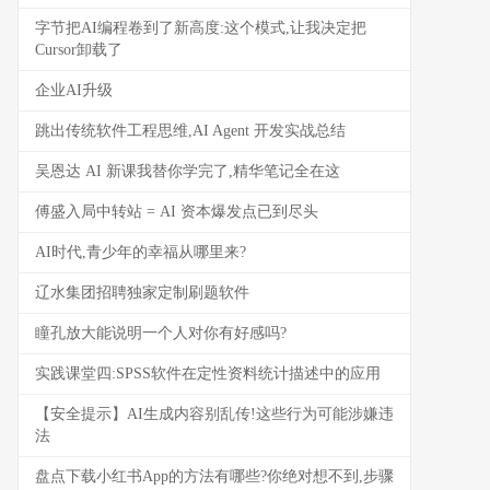
字节把AI编程卷到了新高度:这个模式,让我决定把
Cursor卸载了
企业AI升级
跳出传统软件工程思维,AI Agent 开发实战总结
吴恩达 AI 新课我替你学完了,精华笔记全在这
傅盛入局中转站 = AI 资本爆发点已到尽头
AI时代,青少年的幸福从哪里来?
辽水集团招聘独家定制刷题软件
瞳孔放大能说明一个人对你有好感吗?
实践课堂四:SPSS软件在定性资料统计描述中的应用
【安全提示】AI生成内容别乱传!这些行为可能涉嫌违
法
盘点下载小红书App的方法有哪些?你绝对想不到,步骤