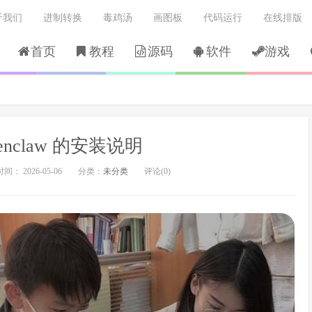
于我们
进制转换
毒鸡汤
画图板
代码运行
在线排版
首页
教程
源码
软件
游戏
nclaw 的安装说明
： 2026-05-06
分类：
未分类
评论(0)