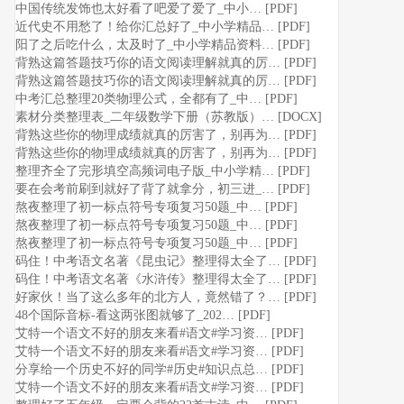
中国传统发饰也太好看了吧️爱了爱了_中小… [PDF]
近代史不用愁了！给你汇总好了_中小学精品… [PDF]
阳了之后吃什么，太及时了_中小学精品资料… [PDF]
背熟这篇答题技巧你的语文阅读理解就真的厉… [PDF]
背熟这篇答题技巧你的语文阅读理解就真的厉… [PDF]
中考汇总整理20类物理公式，全都有了_中… [PDF]
素材分类整理表_二年级数学下册（苏教版）… [DOCX]
背熟这些你的物理成绩就真的厉害了，别再为… [PDF]
背熟这些你的物理成绩就真的厉害了，别再为… [PDF]
整理齐全了完形填空高频词电子版_中小学精… [PDF]
要在会考前刷到就好了背了就拿分，初三进_… [PDF]
熬夜整理了初一标点符号专项复习50题_中… [PDF]
熬夜整理了初一标点符号专项复习50题_中… [PDF]
熬夜整理了初一标点符号专项复习50题_中… [PDF]
码住！中考语文名著《昆虫记》整理得太全了… [PDF]
码住！中考语文名著《水浒传》整理得太全了… [PDF]
好家伙！当了这么多年的北方人，竟然错了？… [PDF]
48个国际音标-看这两张图就够了_202… [PDF]
艾特一个语文不好的朋友来看#语文#学习资… [PDF]
艾特一个语文不好的朋友来看#语文#学习资… [PDF]
分享给一个历史不好的同学#历史#知识点总… [PDF]
艾特一个语文不好的朋友来看#语文#学习资… [PDF]