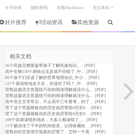
今天吃啥
随机密码
在线Markdown
关注本站
好片推荐
活动资讯
其他资源
相关文档
56个民族完整图鉴️带孩子了解民族知识_… [PDF]
高中生物150个易错点见多就不怕错了_中… [PDF]
60个孩子们应该了解的世界地理知识_中小… [PDF]
127个易读错地名大全，你读对了吗？_中… [PDF]
背熟这篇语文答题技巧你的阅读理解就没什么… [PDF]
背熟这篇语文答题技巧你的阅读理解就没什么… [PDF]
高中语文文学常识，不止高中三年要考，到了… [PDF]
背了这个答题模板你的历史就厉害啦#历史#… [PDF]
背了这个答题模板你的历史就厉害啦#历史#… [PDF]
100个容易读错的地名，大多人都读错了_… [PDF]
15个被误传了千年的民间俗语，记得收藏给… [PDF]
背熟你的完形填空就真的厉害了，艾特一个英… [PDF]