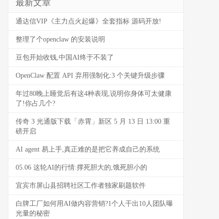
最新文章
通达信VIP《主力点火起爆》全套指标 源码开放!
整理了个openclaw 的安装说明
豆包开始收钱,中国AI终于不装了
OpenClaw 配置 API 弃用强制化:3 个关键升级步骤
年过80晚上睡觉后有这4种表现,说明你身体可太健康
了!你占几个?
传奇 3 光通版下载「赤霄」新区 5 月 13 日 13:00 重
磅开启
AI agent 易上手,真正难的是把它养成自己的系统
05.06 这轮AI的行情:撑死胆大的,饿死胆小的
宜宾市屏山县招聘社区工作者独家刷题软件
白牌工厂如何用AI做内容营销?1个人干出10人团队曝
光量的秘密