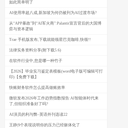
如此简单明了
AI使用率超八成,新加坡为何仍被列为AI过渡市场?
从“APP暴政”到“AI军火商”:Palantir宣言背后的大国博
弈与资本逻辑
Trae 手机版发布,下载就能领星巴克咖啡,快领!!
法律实务资料分享(附下载5.6)
在软件行业中,您是哪一种竹子
【2026】毕业实习鉴定表模板(word电子版可编辑可打
印)【免费下载】
快账财务软件怎么提高做账效率
微软发布2026年工作趋势指数报告:AI智能体时代来
了,但组织准备好了吗?
AI演员的利与弊–英语外刊选读22
王静|9个表现说明你的压力已经躯体化了