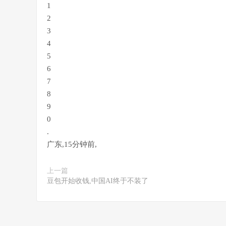
1
2
3
4
5
6
7
8
9
0
.
广东
,
15分钟前
,
上一篇
豆包开始收钱,中国AI终于不装了