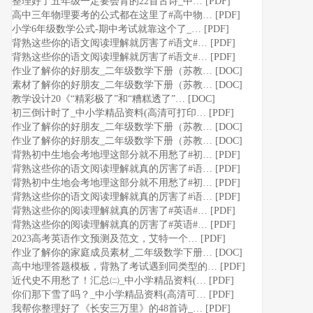
整理好了五年级一定要会背的22首古诗_中… [PDF]
高中三年物理要考的公式都在这里了#高中物… [PDF]
小学6年级数学公式-期中考试就靠这个了_… [PDF]
背熟这些你的语文阅读理解就厉害了#语文#… [PDF]
背熟这些你的语文阅读理解就厉害了#语文#… [PDF]
作业了解你的好朋友_二年级数学下册（苏教… [DOC]
素材了解你的好朋友_二年级数学下册（苏教… [DOC]
教学设计20《“精彩极了”和“糟糕透了”… [DOC]
初三倒计时了_中小学精品资料(高清可打印… [PDF]
作业了解你的好朋友_二年级数学下册（苏教… [DOC]
作业了解你的好朋友_二年级数学下册（苏教… [DOC]
背熟初中生地会考地理这部分就不用愁了#初… [PDF]
背熟这些你的语文阅读理解就真的厉害了#语… [PDF]
背熟初中生地会考地理这部分就不用愁了#初… [PDF]
背熟这些你的语文阅读理解就真的厉害了#语… [PDF]
背熟这些你的阅读理解就真的厉害了#英语#… [PDF]
背熟这些你的阅读理解就真的厉害了#英语#… [PDF]
2023高考英语作文预测及范文，艾特一个… [PDF]
作业了解你的家庭成员素材_二年级数学下册… [DOC]
高中地理答题模板，背熟了考试遇到同类型的… [PDF]
近代史不用愁了！汇总㈡_中小学精品资料(… [PDF]
你们那下雪了吗？_中小学精品资料(高清可… [PDF]
我帮你整理好了《长安三万里》的48首诗_… [PDF]