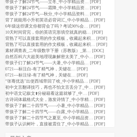
带孩子了解24节气——立冬_中小学精品资… [PDF]
带孩子了解24节气——霜降_中小学精品资… [PDF]
带孩子了解24节气—秋分_中小学精品资料… [PDF]
背了就能用小升初英语必背词汇_中小学精品… [PDF]
6年级这些课文你都背会了吗？考试90%会… [PDF]
10天时间背完，你的英语完形填空就真的稳… [PDF]
背熟了可以直接套用的作文模板，收藏起来积… [PDF]
背熟了可以直接套用的作文模板，收藏起来积… [PDF]
素材调查表_二年级数学下册（苏教版）_第… [DOC]
自然百科六大超美地理现象解密太美了_中小… [PDF]
带孩子们了解24节气——大暑_中小学精品… [PDF]
0721---标注白-有了精气神，关键在… [PDF]
0721---标注绿-有了精气神，关键在… [PDF]
“张骞优选”出使西域带回了啥_中小学精品… [PDF]
初中文言翻译技巧，再也不怕文言丢分了_中… [PDF]
初中语文记叙文⬆️分秘籍看这篇就够了_中… [PDF]
古诗词体裁格式大全，激发诗情了_中小学精… [PDF]
带孩子了解二十四节气——小暑_中小学精品… [PDF]
带孩子了解二十四节气——白露_中小学精品… [PDF]
带孩子了解二十四节气之夏至_中小学精品资… [PDF]
带孩子认识树叶，直接被震住了_中小学精品… [PDF]