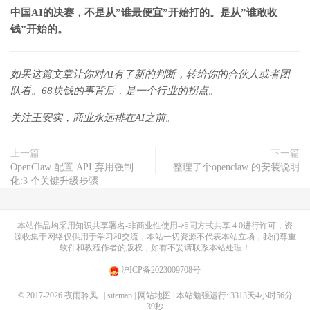
中国AI的决赛，不是从”谁最便宜”开始打的。是从”谁敢收
钱”开始的。
如果这篇文章让你对AI有了新的判断，转给你的合伙人或者团
队看。68块钱的事背后，是一个行业的拐点。
关注王安实，商业永远排在AI之前。
上一篇
下一篇
OpenClaw 配置 API 弃用强制
整理了个openclaw 的安装说明
化:3 个关键升级步骤
本站作品均采用
知识共享署名-非商业性使用-相同方式共享 4.0
进行许可，资
源收集于网络仅供用于学习和交流，本站一切资源不代表本站立场，我们尊重
软件和教程作者的版权，如有不妥请联系本站处理！
沪ICP备2023009708号
© 2017-2026
夜雨聆风
| sitemap
| 网站地图
| 本站勉强运行: 3313天4小时56分
40秒