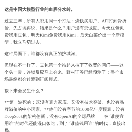
这是中国大模型行业的血腥分水岭。
过去三年，所有人都用同一个打法：烧钱买用户、API打到骨折
价、先占坑再说。结果是什么？用户没有忠诚度。今天豆包免
费我用豆包，明天Kimi免费我用Kimi，后天白菜价出一个新模
型，我立马切过去。
这种局面下，谁都没有真正的护城河。
但现在不一样了。豆包第一个站起来拉下了收费的闸门——这
个头一带，连锁反应马上会来。野村证券已经预测了：整个市
场最终都会过渡到订阅模式。
接下来会发生什么？
**第一波死的：既没有算力家底、又没有技术突破、也没有品
牌溢价的中小玩家。**他们没有字节的1600亿年度预算，没有
DeepSeek的架构创新，没有OpenAI的全球品牌——在”谁便宜
用谁”的时代还能混口饭吃，到了”谁值钱用谁”的时代，直接出
局。