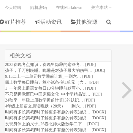
今天吃啥
随机密码
在线Markdown
关注本站
好片推荐
活动资讯
其他资源
相关文档
2023春晚考点知识，春晚里隐藏的这些考… [PDF]
孩子，千万别晚睡。晚睡是对孩子最大的伤害… [DOC]
9.15二上一二单元数学睡前计算_一到六… [PDF]
四上数学每日睡前计算小纸条-第1单元（含… [PDF]
1_一年级上册语文每日10分钟睡前默写小… [PDF]
不只是睡觉而已中国床榻文化_中小学精品资… [PDF]
24秋季一年级上册数学睡前计算l5的认识… [PDF]
4年级上册语文晨读晚默（20天）_一到六… [PDF]
时间有多长第4课时了解更多有趣的钟表知识… [DOCX]
时间有多长第4课时了解更多有趣的钟表知识… [DOCX]
发现身体上的尺子_26春北师大版数学二下… [DOC]
时间有多长第4课时了解更多有趣的钟表知识… [DOCX]