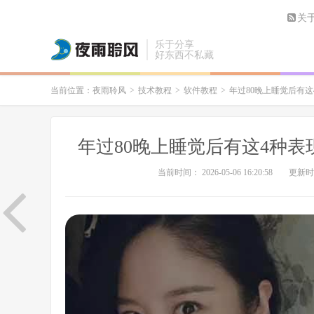
关
乐于分享
好东西不私藏
当前位置：
夜雨聆风
>
技术教程
>
软件教程
>
年过80晚上睡觉后有这
年过80晚上睡觉后有这4种表
当前时间： 2026-05-06 16:20:58
更新时间