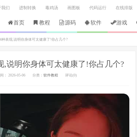
于我们
进制转换
毒鸡汤
画图板
代码运行
在线排版
首页
教程
源码
软件
游戏
4种表现,说明你身体可太健康了!你占几个?
现,说明你身体可太健康了!你占几个?
： 2026-05-06
分类：
软件教程
评论(0)