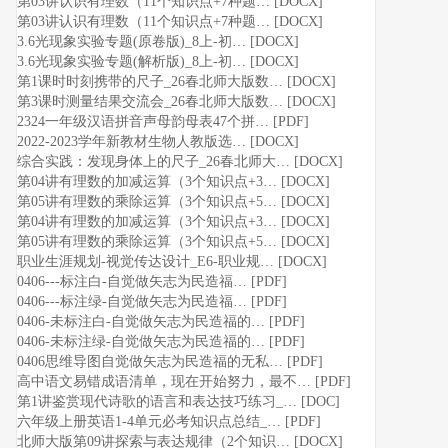
第03讲认识有理数（11个知识点+7种题… [DOCX]
第03讲认识有理数（11个知识点+7种题… [DOCX]
3.6光现象实验专题(原卷版)_8上-初… [DOCX]
3.6光现象实验专题(解析版)_8上-初… [DOCX]
第1课时时刻携带的尺子_26春北师大版数… [DOCX]
第3课时测量结果交流会_26春北师大版数… [DOCX]
2324一年级汉语拼音声母韵母表47个拼… [PDF]
2022-2023学年新教材生物人教版选… [DOCX]
综合实践：发现身体上的尺子_26春北师大… [DOCX]
第04讲有理数的加减运算（3个知识点+3… [DOCX]
第05讲有理数的乘除运算（3个知识点+5… [DOCX]
第04讲有理数的加减运算（3个知识点+3… [DOCX]
第05讲有理数的乘除运算（3个知识点+5… [DOCX]
职业生涯规划-视觉传达设计_E6-职业规… [DOCX]
0406---标注白-自觉做矢志为民造福… [PDF]
0406---标注绿-自觉做矢志为民造福… [PDF]
0406-未标注白-自觉做矢志为民造福的… [PDF]
0406-未标注绿-自觉做矢志为民造福的… [PDF]
0406思维导图自觉做矢志为民造福的无私… [PDF]
高中语文易错成语清单，现在开始努力，最不… [PDF]
第1讲鉴赏现代诗歌的语言和表达技巧练习_… [DOC]
六年级上册英语1-4单元必考知识点总结_… [PDF]
北师大版第09讲探索与表达规律（2个知识… [DOCX]