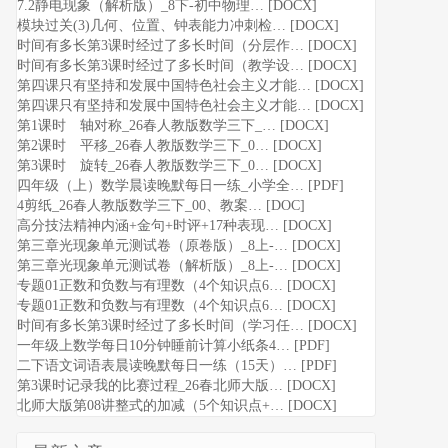
7.2静电现象（解析版）_8下-初中物理… [DOCX]
模块过关(3)几何、位置、钟表能力冲刺检… [DOCX]
时间有多长第3课时经过了多长时间（分层作… [DOCX]
时间有多长第3课时经过了多长时间（教学设… [DOCX]
第四课只有坚持和发展中国特色社会主义才能… [DOCX]
第四课只有坚持和发展中国特色社会主义才能… [DOCX]
第1课时 轴对称_26春人教版数学三下_… [DOCX]
第2课时 平移_26春人教版数学三下_0… [DOCX]
第3课时 旋转_26春人教版数学三下_0… [DOCX]
四年级（上）数学晨读晚默每日一练_小学全… [PDF]
4剪纸_26春人教版数学三下_00、教案… [DOC]
高分技法精神内涵+金句+时评+17种表现… [DOCX]
第三章光现象单元测试卷（原卷版）_8上-… [DOCX]
第三章光现象单元测试卷（解析版）_8上-… [DOCX]
专题01正数和负数与有理数（4个知识点6… [DOCX]
专题01正数和负数与有理数（4个知识点6… [DOCX]
时间有多长第3课时经过了多长时间（学习任… [DOCX]
一年级上数学每日10分钟睡前计算小纸条4… [PDF]
二下语文词语表晨读晚默每日一练（15天）… [PDF]
第3课时记录我的比赛过程_26春北师大版… [DOCX]
北师大版第08讲整式的加减（5个知识点+… [DOCX]