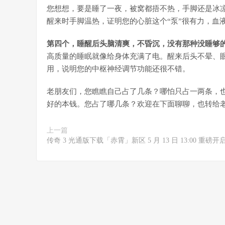
您想想，要是睡了一夜，被窝都捂不热，手脚还是冰
醒来时手脚温热，证明您的心脏这个“泵”很有力，血
第四个，睡醒后头脑清爽，不昏沉，没有那种没睡够
高质量的睡眠就像给身体充满了电。醒来后头不晕、
用，说明您的中枢神经调节功能还很不错。
老朋友们，您瞧瞧自己占了几条？哪怕只占一两条，
好的本钱。您占了哪几条？
欢迎在下面聊聊，也转给
上一篇
传奇 3 光通版下载「赤霄」新区 5 月 13 日 13:00 重磅开