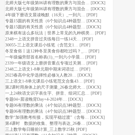
北师大版七年级第06讲有理数的乘方与混合… [DOCX]
北师大版七年级第06讲有理数的乘方与混合… [DOCX]
4年级下册语文晨读晚默（16天）_一到六… [PDF]
专题15圆的有关性质（6个知识点4种题型… [DOCX]
专题15圆的有关性质（6个知识点4种题型… [DOCX]
原来棋有这么多玩法｜世界上常见的九种棋类… [PDF]
2348一上语文拼音过关练每日一练14天… [PDF]
30055-三上语文课后小练笔（含范文1… [PDF]
冬至食俗丨这12种冬至美食你都吃过吗？_… [PDF]
一年级偏旁部首名称表(1)_一到六小学晨… [PDF]
2339一年级语文上册拼音重点专项过关测… [PDF]
2348二上语文1-8单元期中期末词语过… [PDF]
2023春高中化学选择性必修3(人教20… [DOCX]
三上语文1-8单元课后小练笔范文合集43… [PDF]
第2课时用身体上的尺子测量_26春北师大… [DOCX]
一上24秋语文识字表生字、拼音、组词汇总… [PDF]
专题04+晨读晚背Day+4-2024年… [DOCX]
专题06有理数的乘法（4个知识点3种题型… [DOCX]
专题06有理数的乘法（4个知识点3种题型… [DOCX]
数学“加强教考衔接，实现平稳过渡”（含每… [DOCX]
第4课时 数据的收集、整理与表达_26春… [DOCX]
三上数学每日睡前计算_三上数学25秋 [PDF]