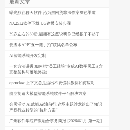
最新文章
曝光默往聊天软件:沦为黑网贷非法作案灰色渠道
NX2512软件下载 UG建模安装步骤
39岁左右的80后,能拥有这些说明你已经很了不起了
爱泗水APP“五一随手拍”获奖名单公布
AI智能系统开发定制
一套方法讲透:如何把“员工经验”变成AI数字员工?(含
完整架构与落地路径)
openclaw 上下文总是溢出不要慌我教你如何应对
航空制造大模型智能系统软件平台解决方案
会员活动|AI赋能,破浪前行:这场主题沙龙给出了知识
产权行业转型的“杭州方案”
广州软件学院产教融合事务简报 [2026年1月 第一期]