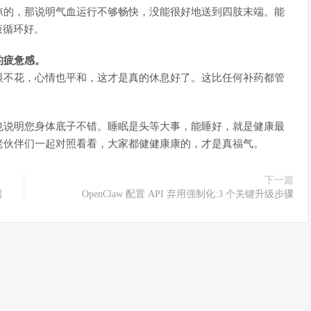
凉的，那说明气血运行不够畅快，没能很好地送到四肢末端。能
液循环好。
的疲惫感。
眼不花，心情也平和，这才是真的休息好了。这比任何补药都管
也说明您身体底子不错。
睡眠是头等大事，能睡好，就是健康最
老伙伴们一起对照看看，大家都健健康康的，才是真福气。
下一篇
启
OpenClaw 配置 API 弃用强制化:3 个关键升级步骤