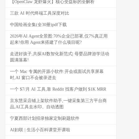
【OpenClaw 龙虾爆火】核心受益标的全解析
三款 AI 时代终端工具深度对比
中国绘画全集(全30册)pdf下载
2026年AI Agent全景图:70%企业已部署,仅7%真正用
起来!你用 Agent来搭建了什么项目呢?
走进好孩子,共探AI数智化新范式| 母婴品牌游学活动
圆满落幕!
一个 Mac 专属的开源小软件:开会或面试共享屏幕
时,AI 窗口不会被录进去
一个 $7/月 AI 工具,靠 Reddit 找客户做到 $1K MRR
京东慧采店铺上架软件助手,一键采集第三方平台商
品,AI工具去水印、自动透图
宁夏西部计划招录独家定制刷题软件
AI妇联 | 生活小百科课堂开课啦