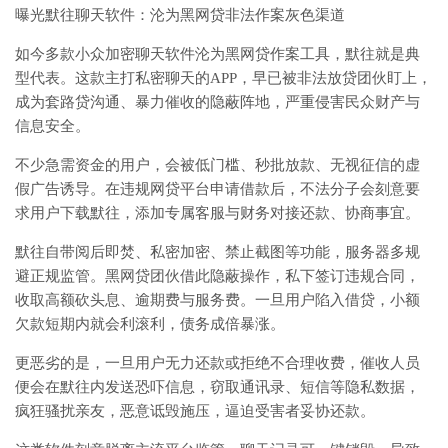
曝光默往聊天软件：沦为黑网贷非法作案灰色渠道
如今多款小众加密聊天软件沦为黑网贷作案工具，默往就是典
型代表。这款主打私密聊天的APP，早已被非法放贷团伙盯上，
成为套路贷沟通、暴力催收的隐蔽阵地，严重侵害民众财产与
信息安全。
不少急需资金的用户，会被低门槛、秒批放款、无视征信的虚
假广告诱导。在违规网贷平台申请借款后，不法分子会刻意要
求用户下载默往，添加专属客服与财务对接还款、协商事宜。
默往自带阅后即焚、私密加密、禁止截图等功能，服务器多规
避正规监管。黑网贷团伙借此隐蔽操作，私下签订违规合同，
收取高额砍头息、逾期费与服务费。一旦用户陷入借贷，小额
欠款短期内就会利滚利，债务成倍暴涨。
更恶劣的是，一旦用户无力还款或拒绝不合理收费，催收人员
便会在默往内发送恐吓信息，窃取通讯录、短信等隐私数据，
疯狂骚扰亲友，恶意诋毁施压，逼迫受害者妥协还款。