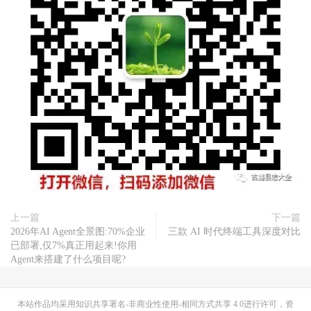
上一篇
下一篇
2026年AI Agent全景图:70%企业
三款 AI 时代终端工具深度对比
已部署,仅7%真正用起来!你用
Agent来搭建了什么项目呢?
本站作品均采用
知识共享署名-非商业性使用-相同方式共享 4.0
进行许可，资