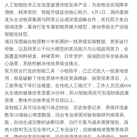
人工智能技术正在深度渗透传统实体产业，为农牧业实现降本
增效、精准管控、智能升级提供核心助力。6月1日，国内畜牧
龙头企业牧原集团与阿里云达成深度战略合作，依托双方各自
领域优势，量身打造专属智能养猪大模型，推动养殖全产业链
智能化转型。
项目深度融合牧原数十年积累的一线养殖实操数据、兽医诊疗
经验，以及阿里云千问大模型的算法能力与云端超强算力，全
面覆盖饲料研发、种猪育种、日常管护、疫病防控等全链条核
心场景，系统性解决传统养殖业痛点。
双方联合打造的智能工具「小牧助手」已正式投入一线落地使
用，彻底破解了传统养殖中兽医资源稀缺、病害排查滞后、人
工效率低下等行业难题。在传统人工模式下，工作人员完成600
头生猪的健康排查需要20分钟，而AI智能系统可实现秒级批量
筛查，整体作业效率提升百倍以上。
该智能工具可综合猪只体态特征、历史病害记录、养殖环境参
数等18项核心维度数据，结合专业兽医经验智能研判病害风
险，自动生成完整的诊断结果、治疗方案与成本测算报告。虽
然AI暂时无法完全替代人工专业诊疗，但能够精准预警养殖异