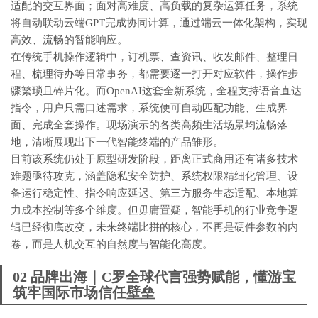
适配的交互界面；面对高难度、高负载的复杂运算任务，系统
将自动联动云端GPT完成协同计算，通过端云一体化架构，实现
高效、流畅的智能响应。
在传统手机操作逻辑中，订机票、查资讯、收发邮件、整理日
程、梳理待办等日常事务，都需要逐一打开对应软件，操作步
骤繁琐且碎片化。而OpenAI这套全新系统，全程支持语音直达
指令，用户只需口述需求，系统便可自动匹配功能、生成界
面、完成全套操作。现场演示的各类高频生活场景均流畅落
地，清晰展现出下一代智能终端的产品雏形。
目前该系统仍处于原型研发阶段，距离正式商用还有诸多技术
难题亟待攻克，涵盖隐私安全防护、系统权限精细化管理、设
备运行稳定性、指令响应延迟、第三方服务生态适配、本地算
力成本控制等多个维度。但毋庸置疑，智能手机的行业竞争逻
辑已经彻底改变，未来终端比拼的核心，不再是硬件参数的内
卷，而是人机交互的自然度与智能化高度。
02 品牌出海｜C罗全球代言强势赋能，懂游宝
筑牢国际市场信任壁垒