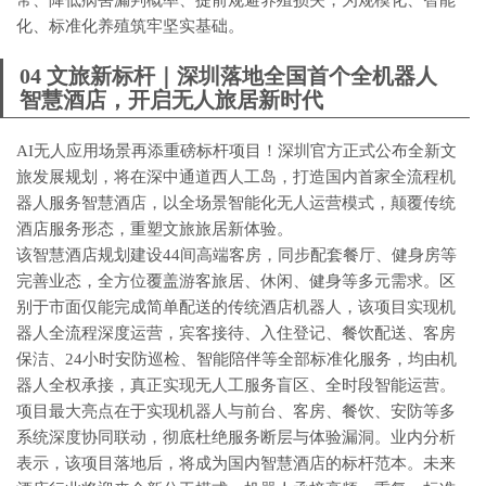
常、降低病害漏判概率、提前规避养殖损失，为规模化、智能
化、标准化养殖筑牢坚实基础。
04 文旅新标杆｜深圳落地全国首个全机器人
智慧酒店，开启无人旅居新时代
AI无人应用场景再添重磅标杆项目！深圳官方正式公布全新文
旅发展规划，将在深中通道西人工岛，打造国内首家全流程机
器人服务智慧酒店，以全场景智能化无人运营模式，颠覆传统
酒店服务形态，重塑文旅旅居新体验。
该智慧酒店规划建设44间高端客房，同步配套餐厅、健身房等
完善业态，全方位覆盖游客旅居、休闲、健身等多元需求。区
别于市面仅能完成简单配送的传统酒店机器人，该项目实现机
器人全流程深度运营，宾客接待、入住登记、餐饮配送、客房
保洁、24小时安防巡检、智能陪伴等全部标准化服务，均由机
器人全权承接，真正实现无人工服务盲区、全时段智能运营。
项目最大亮点在于实现机器人与前台、客房、餐饮、安防等多
系统深度协同联动，彻底杜绝服务断层与体验漏洞。业内分析
表示，该项目落地后，将成为国内智慧酒店的标杆范本。未来