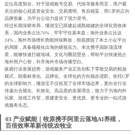
定位高度契合。对于游戏账号交易、代练等服务而言，用户最
关注的核心就是资金安全、交易透明、售后稳妥，而C罗的正向
品牌形象，为平台公信力提供了强力背书。
经过长期深耕布局，懂游宝已搭建起成熟稳健的全球化营收体
系，国内业务占比76%，牢牢守住基本盘；海外业务占比达
24%，海外市场增长势能持续释放，彻底摆脱了本土小众平台
的局限，具备规模化出海的硬核实力。本次携手国际顶流球
星，能够快速打破地域、文化与圈层壁垒，帮助平台快速抢占
海外用户心智，补齐海外市场传播空白。
纵观行业发展趋势，游戏服务产业正告别私下零散交易的粗放
模式，朝着标准化、品牌化、全球化的方向稳步进阶。依托C罗
的全球影响力，懂游宝不仅拓宽了全球市场边界，更向全行业
传递出合规化、长效化、高品质的发展理念，致力于为海内外
玩家、游戏工作室，搭建更安全、更优质、更专业的一站式游
戏服务生态。
03 产业赋能｜牧原携手阿里云落地AI养殖，
百倍效率革新传统农牧业