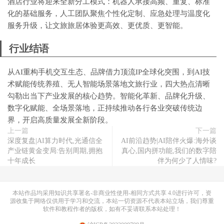
酒店行业将迎来全新分工模式：机器人承接高频、重复、标准
化的基础服务，人工团队聚焦个性化定制、应急处理与温度化
服务升级，让文旅旅居体验更高效、更优质、更智能。
行业结语
从AI重构手机交互生态、品牌借力顶流IP全球化突围，到AI技
术赋能传统养殖、无人智能场景落地文旅行业，四大热点清晰
勾勒出当下产业发展的核心趋势。智能化革新、品牌化升级、
数字化赋能、全场景落地，正持续推动各行各业突破传统边
界，开启高质量发展全新阶段。
上一篇
下一篇
深度复盘|AI算力时代,光通信全
AI前沿趋势|AI陪伴火爆:海外谈
产业链黄金变局:告别周期,拥抱
真心,国内拼功能,我们的数字陪
十年成长
伴为何少了人情味?
本站作品均采用
知识共享署名-非商业性使用-相同方式共享 4.0
进行许可，资
源收集于网络仅供用于学习和交流，本站一切资源不代表本站立场，我们尊重
软件和教程作者的版权，如有不妥请联系本站处理！