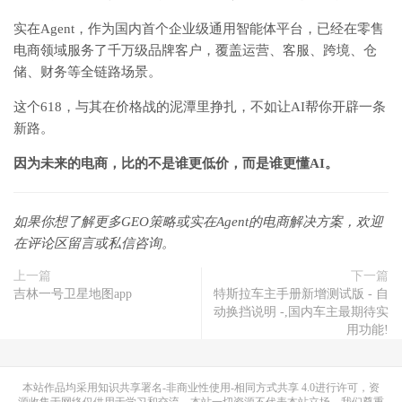
实在Agent，作为国内首个企业级通用智能体平台，已经在零售
电商领域服务了千万级品牌客户，覆盖运营、客服、跨境、仓
储、财务等全链路场景。
这个618，与其在价格战的泥潭里挣扎，不如让AI帮你开辟一条
新路。
因为未来的电商，比的不是谁更低价，而是谁更懂AI。
如果你想了解更多GEO策略或实在Agent的电商解决方案，欢迎
在评论区留言或私信咨询。
上一篇
下一篇
吉林一号卫星地图app
特斯拉车主手册新增测试版 - 自
动换挡说明 -,国内车主最期待实
用功能!
本站作品均采用
知识共享署名-非商业性使用-相同方式共享 4.0
进行许可，资