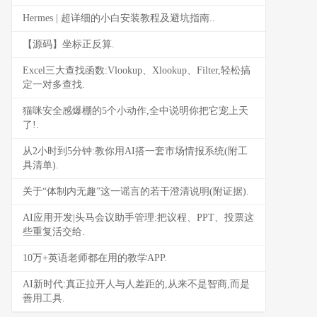
Hermes | 超详细的小白安装教程及避坑指南..
【源码】坐标正反算.
Excel三大查找函数:Vlookup、Xlookup、Filter,轻松搞
定一对多查找.
猫咪安全感爆棚的5个小动作,全中说明你把它宠上天
了!.
从2小时到5分钟:教你用AI搭一套市场情报系统(附工
具清单).
关于“体制内无趣”这一谣言的若干澄清说明(附证据).
AI应用开发|头马会议助手管理:把议程、PPT、投票这
些重复活交给.
10万+英语老师都在用的教学APP.
AI新时代:真正拉开人与人差距的,从来不是智商,而是
善用工具.