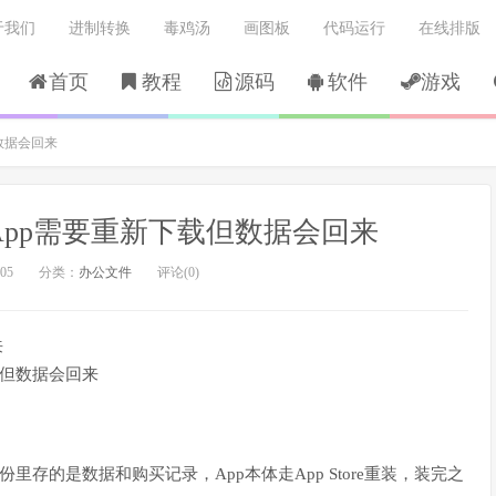
于我们
进制转换
毒鸡汤
画图板
代码运行
在线排版
首页
教程
源码
软件
游戏
但数据会回来
候,App需要重新下载但数据会回来
05
分类：
办公文件
评论(0)
来
载但数据会回来
份里存的是数据和购买记录，App本体走App Store重装，装完之