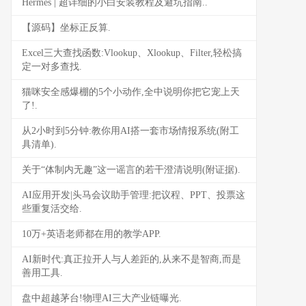
Hermes | 超详细的小白安装教程及避坑指南..
【源码】坐标正反算.
Excel三大查找函数:Vlookup、Xlookup、Filter,轻松搞
定一对多查找.
猫咪安全感爆棚的5个小动作,全中说明你把它宠上天
了!.
从2小时到5分钟:教你用AI搭一套市场情报系统(附工
具清单).
关于“体制内无趣”这一谣言的若干澄清说明(附证据).
AI应用开发|头马会议助手管理:把议程、PPT、投票这
些重复活交给.
10万+英语老师都在用的教学APP.
AI新时代:真正拉开人与人差距的,从来不是智商,而是
善用工具.
盘中超越茅台!物理AI三大产业链曝光.