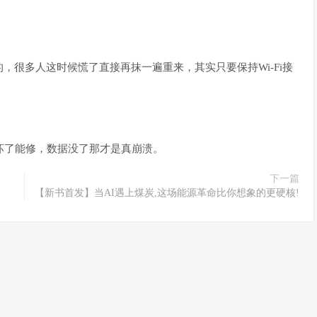
，很多人这时候慌了直接再抹一遍重来，其实只要保持Wi-Fi接
器坏了能修，数据没了那才是真崩溃。
下一篇
【新书首发】当AI遇上煤炭,这场能源革命比你想象的更硬核!