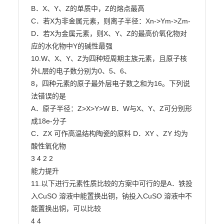
B．X、Y、Z的单质中，Z的熔点最高

C．若X为非金属元素，则离子半径：Xn->Ym->Zm-

D．若X为金属元素，则X、Y、Z的最高价氧化物对
应的水化物中Y的碱性最强

10.W、X、Y、Z为四种短周期主族元素，且原子核
外L层的电子数分别为0、5、6、

8，四种元素的原子最外层电子数之和为16。下列说
法错误的是

A．原子半径：Z>X>Y>W B．W与X、Y、Z可分别形
成18e-分子

C．ZX 可作高温结构陶瓷的原料 D．XY 、ZY 均为
酸性氧化物

3 4 2 2

能力提升

11.以下进行元素性质比较的方案中可行的是A．铁投
入CuSO 溶液中能置换出铜，钠投入CuSO 溶液中不
能置换出铜，可以比较

4 4
