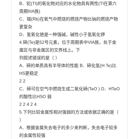
B．铊(Tl)的氧化物对应的水化物具有两性(Tl在第六
周期IIIA族)

C．铷(Rb)在氧气中燃烧的燃烧产物比钠的燃烧产物
更复杂

D．氢氧化铯是一种强碱，碱性小于氢氧化钾

4.碲(Te)是52号元素，位于周期表中VIA族，处于金
属区与非金属区的交界线上。下

列叙述错误的是（ ）

A．碲的单质具有半导体的性能 B．碲化氢(H Te)比
HS更稳定

2 2

C．碲可在空气中燃烧生成二氧化碲(TeO ) D．HTeO 
的酸性比HSO 弱

2 2 4 2 4

5.下列比较金属性相对强弱的方法或依据正确的是（ 
）

A．根据金属失去电子的多少来判断，失去电子较多
的金属性较强
