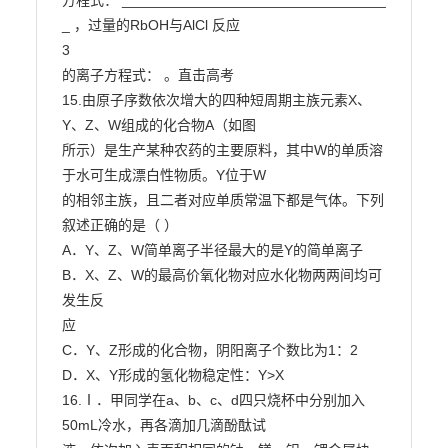
方程式： _________________________________ 
_ ，过量的RbOH与AlCl 反应

3

的离子方程式： 。直击高考

15.由原子序数依次增大的四种短周期主族元素X、
Y、Z、W组成的化合物A（如图

所示）是生产某种农药的主要原料，其中W的单质溶
于水可生成漂白性物质。Y位于W

的相邻主族，且二者对应单质常温下都是气体。下列
叙述正确的是（ ）

A．Y、Z、W简单离子半径最大的是Y的简单离子

B．X、Z、W的最高价氧化物对应水化物两两间均可
发生反

应

C．Y、Z形成的化合物，阴阳离子个数比为1：2

D．X、Y形成的氢化物稳定性：Y>X

16.Ⅰ．甲同学在a、b、c、d四只烧杯中分别加入
50mL冷水，再各滴加几滴酚酞试
