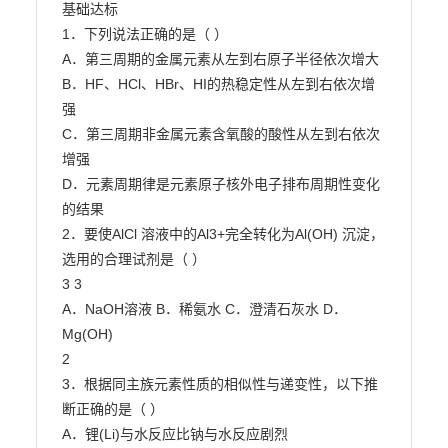
基础达标

1．下列说法正确的是（ ）

A．第三周期的金属元素从左到右原子半径依次增大

B．HF、HCl、HBr、HI的热稳定性从左到右依次增
强

C．第三周期非金属元素含氧酸的酸性从左到右依次
增强

D．元素周期律是元素原子核外电子排布周期性变化
的结果

2．要使AlCl 溶液中的Al3+完全转化为Al(OH) 沉淀，
选用的合理试剂是（ ）

3 3

A．NaOH溶液 B．稀氨水 C．澄清石灰水 D．

Mg(OH)

2

3．根据同主族元素性质的相似性与递变性，以下推
断正确的是（ ）

A．锂(Li)与水反应比钠与水反应剧烈
