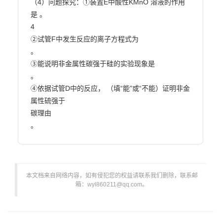
（4）问题探究：①装置E中酸性KMnO 溶液的作用
是 。

4

②试管F中发生反应的离子方程式为

。

③能说明非金属性碳强于硅的实验现象是

。

④依据试管D中的反应， （填“能”或“不能）证明非金
属性硫强于

碳理由

。                        
本文档来自网络内容，如有侵犯您的权益请联系我们删除，联系邮
箱：wyl860211@qq.com。