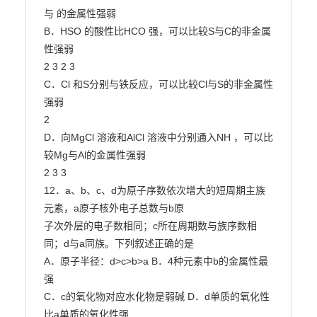
与 的金属性强弱

B．HSO 的酸性比HCO 强，可以比较S与C的非金属
性强弱

2 3 2 3

C．Cl 和S分别与铁反应，可以比较Cl与S的非金属性
强弱

2

D．向MgCl 溶液和AlCl 溶液中分别通入NH ，可以比
较Mg与Al的金属性强弱

2 3 3

12．a、b、c、d为原子序数依次增大的短周期主族
元素，a原子核外电子总数与b原

子次外层的电子数相同；c所在周期数与族序数相
同；d与a同族。下列叙述正确的是

A．原子半径：d>c>b>a B．4种元素中b的金属性最
强

C．c的氧化物对应水化物是弱碱 D．d单质的氧化性
比a单质的氧化性强
