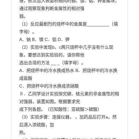
液，依次加入表面积相同的钠、镁、铝、钾金属块，
通过观察现象判断金属性的相对强

弱。

（1）反应最剧烈的烧杯中的金属是_________（填
字母）。

A．钠 B．镁 C．铝 D．钾

（2）实验中发现b、c两只烧杯中几乎没有什么现
象，要想达到实验目的，请你帮他

选出合适的方法 __ _（填字母）。

A．把烧杯中的冷水换成热水 B．把烧杯中的冷水换
成盐酸

C．把烧杯中的冷水换成浓硝酸

Ⅱ．乙同学设计实验探究碳、硅元素的非金属性的相
对强弱，装置如图。根据要求完

成下列各题。（已知酸性：亚硫酸＞碳酸）

（3）实验步骤：连接仪器， ，加药品后打开a，然
后滴入浓硫酸，加

热。
