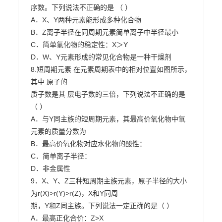
序数。下列说法不正确的是 （ ）

A．X、Y两种元素能形成多种化合物

B．Z离子半径在同周期元素简单离子中半径最小

C．简单氢化物的稳定性：X＞Y

D．W、Y元素形成的常见化合物是一种干燥剂

8.短周期元素 在元素周期表中的相对位置如图所示，
其中 原子的

质子数是其 层电子数的三倍，下列说法不正确的是
（ ）

A．与Y同主族的短周期元素，其最高价氧化物中氧
元素的质量分数为

B．最高价氧化物对应水化物的酸性：

C．简单离子半径：

D．非金属性

9．X、Y、Z三种短周期主族元素，原子半径的大小
为r(X)>r(Y)>r(Z)，X和Y同周

期，Y和Z同主族。下列说法一定正确的是（ ）

A．最高正化合价：Z>X
