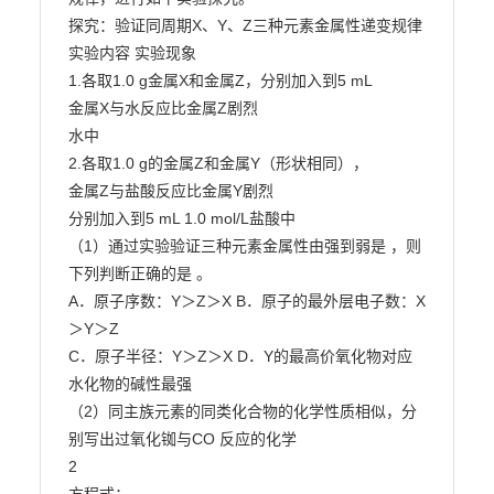
探究：验证同周期X、Y、Z三种元素金属性递变规律

实验内容 实验现象

1.各取1.0 g金属X和金属Z，分别加入到5 mL

金属X与水反应比金属Z剧烈

水中

2.各取1.0 g的金属Z和金属Y（形状相同），

金属Z与盐酸反应比金属Y剧烈

分别加入到5 mL 1.0 mol/L盐酸中

（1）通过实验验证三种元素金属性由强到弱是 ，则
下列判断正确的是 。

A．原子序数：Y＞Z＞X B．原子的最外层电子数：X
＞Y＞Z

C．原子半径：Y＞Z＞X D．Y的最高价氧化物对应
水化物的碱性最强

（2）同主族元素的同类化合物的化学性质相似，分
别写出过氧化铷与CO 反应的化学

2
