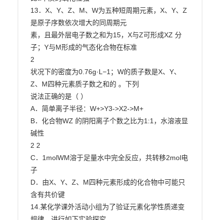
13．X、Y、Z、M、W为五种短周期元素，X、Y、Z
是原子序数依次增大的同周期元

素，且最外层电子数之和为15，X与Z可形成XZ 分
子；Y与M形成的气态化合物在标准

2

状况下的密度为0.76g·L−1；W的质子数是X、Y、
Z、M四种元素质子数之和的 。下列

说法正确的是（ ）

A．简单离子半径：W+>Y3->X2->M+

B．化合物WZ 的阴阳离子个数之比为1:1，水溶液显
碱性

2 2

C．1molWM溶于足量水中完全反应，共转移2mol电
子

D．由X、Y、Z、M四种元素形成的化合物中可能只
含有共价键

14.某化学课外活动小组为了验证元素化学性质递变
规律，进行如下实验探究。
