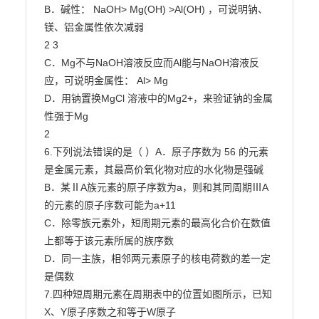
B．碱性： NaOH> Mg(OH) >Al(OH) ，可说明钠、
镁、铝金属性依次减弱

2 3

C．Mg不与NaOH溶液反应而Al能与NaOH溶液反
应，可说明金属性： Al> Mg

D．用钠置换MgCl 溶液中的Mg2+，来验证钠的金属
性强于Mg

2

6.下列说法错误的是（ ）A．原子序数为 56 的元素
是金属元素，其最高价氧化物对应的水化物是强碱

B．某ⅡA族元素的原子序数为a，则和其同周期ⅢA
的元素的原子序数可能为a+11

C．除零族元素外，短周期元素的最高化合价在数值
上都等于该元素所属的族序数

D．同一主族，相邻两元素原子的核电荷数的差一定
是偶数

7.四种短周期元素在周期表中的位置如图所示，已知
X、Y原子序数之和等于W原子
