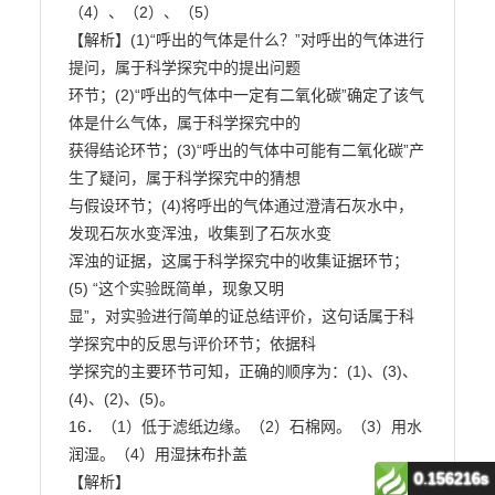
0.156216s