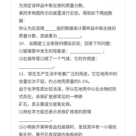
为测定该样品中氧化铁的质量分数，

某同学用图所示的装置进行实验，得到如下两组数
据：

你认为应选择_____组的数据来计算样品中氧化铁的
质量分数，其结果为 _________。

10． 如图是工业炼铁的模拟实验；回答下列问题：

⑴玻璃管中发生的现象是：_____________ ；

⑵右端导管口绑了一个气球，它的作用是：
______________。

11．铁在生产生活中有着广泛的用途，它在地壳中的
含量仅次于铝，约占地壳质量的5.1%。

由于化学性质比较活泼，所以在地壳中以化合物的形
式存在。赤铁矿是很常见的一种铁

矿石，其主要成分是氧化铁。

⑴用化学方程式表示赤铁矿炼铁的原理 
_____________。

⑵小明拆开某种食品包装袋时，发现其中有一小袋抗
氧化剂，撕开后发现袋内有板结的
