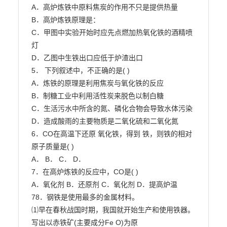
A．高炉炼铁中原料焦炭的作用不只是提供热量

B．高炉炼铁原理是：

C．甲图中实验开始时应先点燃加热氧化铁的酒精喷
灯

D．乙图中生铁出口应低于炉渣出口

5． 下列叙述中，不正确的是( )

A．炼铁的原理是利用焦炭与氧化铁的反应

B．制糖工业中利用活性炭来脱色以制白糖

C．生活污水中所含的氮、磷化合物会导致水体污染

D．造成酸雨的主要物质是二氧化硫和二氧化氮

6．CO在高温下还原 氧化铁，得到 铁，则铁的相对
原子质量是( )

A． B． C． D．

7．在高炉炼铁的反应中，CO是( )

A．氧化剂 B．还原剂 C．氧化剂 D．提高炉温

78．钢铁是使用最多的金属材料。

⑴早在春秋战国时期，我国就开始生产和使用铁器。
写出以赤铁矿(主要成分Fe O)为原
