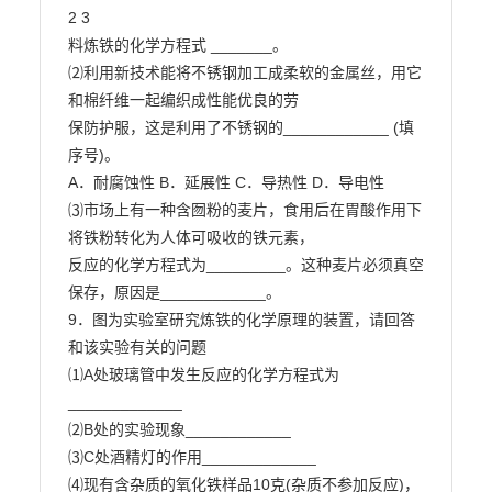
2 3

料炼铁的化学方程式 _______。

⑵利用新技术能将不锈钢加工成柔软的金属丝，用它
和棉纤维一起编织成性能优良的劳

保防护服，这是利用了不锈钢的____________ (填
序号)。

A．耐腐蚀性 B．延展性 C．导热性 D．导电性

⑶市场上有一种含囫粉的麦片，食用后在胃酸作用下
将铁粉转化为人体可吸收的铁元素，

反应的化学方程式为_________。这种麦片必须真空
保存，原因是____________。

9．图为实验室研究炼铁的化学原理的装置，请回答
和该实验有关的问题

⑴A处玻璃管中发生反应的化学方程式为 
_____________

⑵B处的实验现象____________

⑶C处酒精灯的作用_____________

⑷现有含杂质的氧化铁样品10克(杂质不参加反应)，