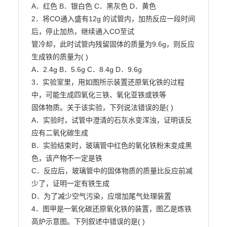
A．红色 B．银白色 C．黑灰色 D．黄色

2．将CO通入盛有12g 的试管内，加热反应一段时间
后，停止加热，继续通入CO至试

管冷却，此时试管内残留固体的质量为9.6g，则反应
生成铁的质量为( )

A．2.4g B．5.6g C．8.4g D．9.6g

3．实验室里，用如图所示装置还原氧化铁的过程
中，可能生成四氧化三铁、氧化亚铁或铁等

固体物质。关于该实验，下列说法错误的是( )

A．实验时，试管中澄清的石灰水变浑浊，证明该反
应有二氧化碳生成

B．实验结束时，玻璃管中红色的氧化铁粉末变成黑
色，该产物不一定是铁

C．反应后，玻璃管中的固体物质的质量比反应前减
少了，证明一定有铁生成

D．为了减少空气污染，应增加尾气处理装置

4．图甲是一氧化碳还原氧化铁的装置，图乙是炼铁
高炉示意图。下列叙述中错误的是( )
