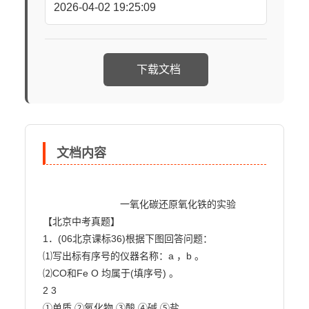
2026-04-02 19:25:09
下载文档
文档内容
                            一氧化碳还原氧化铁的实验

【北京中考真题】

1．(06北京课标36)根据下图回答问题：

⑴写出标有序号的仪器名称：a ，b 。

⑵CO和Fe O 均属于(填序号) 。

2 3

①单质 ②氧化物 ③酸 ④碱 ⑤盐
