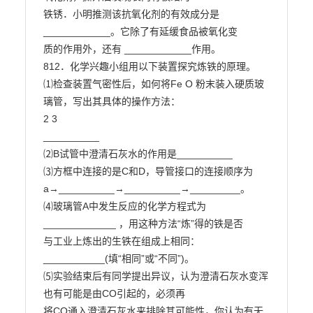
铁锈．小明推测该抗氧化剂的有效成分是 
____________。它除了有延缓食品被氧化变

质的作用外，还有 ____________作用。

812．化学兴趣小组用以下装置探究炼铁的原理。

⑴检查装置气密性后，如何将Fe O 粉末装入硬质玻
璃管，写出其具体的操作方法：

2 3

__________

⑵B试管中澄清石灰水的作用是__________

⑶方框中连接的是C和D，导管接口的连接顺序为

a→__________→__________→_________。

⑷玻璃管A中发生反应的化学方程式为
_____________ ，用这种方法“炼”得的铁是否

与工业上炼出的生铁在组成上相同：
___________(填“相同”或“不同”)。

⑸实验结束后有同学提出异议，认为澄清石灰水变浑
也有可能是由CO引起的，必须再

将CO通入澄清石灰水来排除其可能性，你认为有无