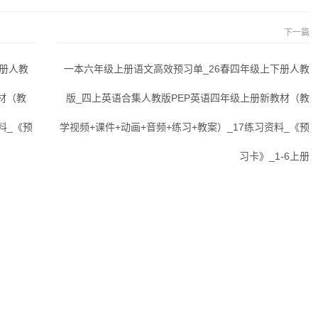
下一篇
下册人教
一本六年级上册语文高效预习单_26春四年级上下册人教
材（教
版_四上英语合集人教版PEP英语四年级上册新教材（教
料_《预
学视频+课件+动画+音频+练习+教案）_17练习资料_《预
习卡》_1-6上册