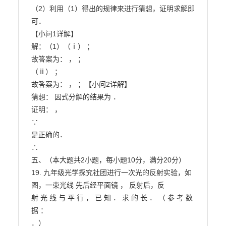
（2）利用（1）得出的规律来进行猜想，证明求解即
可．

【小问1详解】

解：（1）（ⅰ） ；

故答案为： ， ；

（ⅱ） ；

故答案为： ， ；【小问2详解】

猜想： 因式分解的结果为 ．

证明： ，

∵

是正确的．

∴

五、（本大题共2小题，每小题10分，满分20分）

19. 九年级光学探究社团进行一次光的反射实验，如
图，一束光线 先后经平面镜 ， 反射后，反

射 光 线 与 平 行 ， 已 知 ． 求 的 长 ． （ 参 考 数 
据 ：

．）
