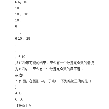
6 6，10

10

10 ， 10，

10 ，

6

， ，

6 10 ，28

，

，

，6 10

共12种等可能的结果，至少有一个数是完全数的情况
为10种，∴至少有一个数是完全数的概率是 ，

故选D．

7. 如图，在菱形 中， 于点E．下列结论正确的是（ 
）

A. B.

C. D.

【答案】A
