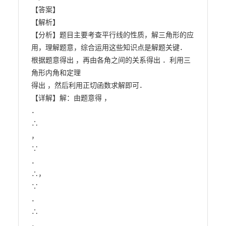
【答案】

【解析】

【分析】题目主要考查平行线的性质，解三角形的应
用，理解题意，综合运用这些知识点是解题关键．

根据题意得出 ，再由各角之间的关系得出 ．利用三
角形内角和定理

得出 ，然后利用正切函数求解即可．

【详解】解：由题意得 ，

．

∴

，

∵

．

∴，

∵

．

∴

．
