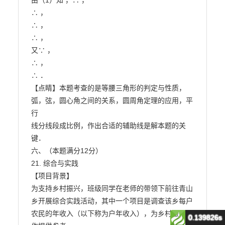
由（1）知 ，∴ ，

∴ ，

∴ ，

∴ ，

又∵ ，

∴ ，

∴ ．

【点睛】本题考查的是等腰三角形的判定与性质，
弧，弦，圆心角之间的关系，圆周角定理的应用，平
行

线分线段成比例，作出合适的辅助线是解本题的关
键．

六、（本题满分12分）

21. 综合与实践

【项目背景】

为支持乡村振兴，班级同学在老师的带领下前往青山
乡开展综合实践活动，其中一个项目是调查该乡每户

农民的年收入（以下称为户年收入），为乡村振兴工
0.139826s