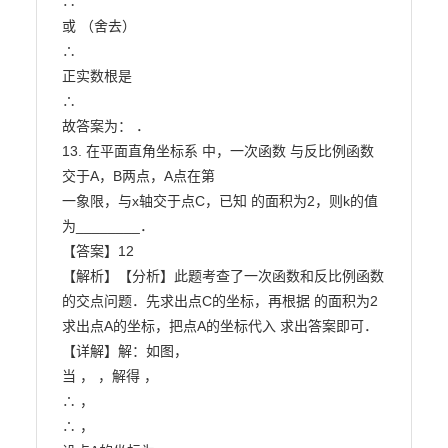
∴

或 （舍去）

∴

正实数根是

∴

故答案为： ．

13. 在平面直角坐标系 中，一次函数 与反比例函数 
交于A，B两点，A点在第

一象限，与x轴交于点C，已知 的面积为2，则k的值
为________．

【答案】12

【解析】【分析】此题考查了一次函数和反比例函数
的交点问题．先求出点C的坐标，再根据 的面积为2

求出点A的坐标，把点A的坐标代入 求出答案即可．

【详解】解：如图，

当 ， ，解得 ，

∴ ，

∴ ，
