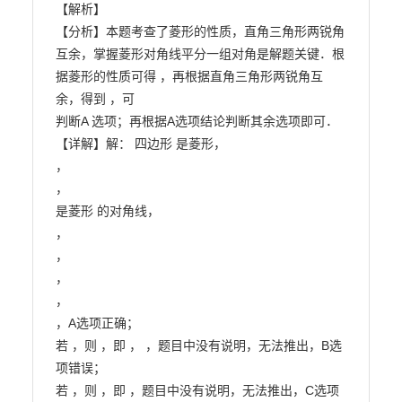
【解析】

【分析】本题考查了菱形的性质，直角三角形两锐角
互余，掌握菱形对角线平分一组对角是解题关键．根

据菱形的性质可得 ，再根据直角三角形两锐角互
余，得到 ，可

判断A 选项；再根据A选项结论判断其余选项即可．

【详解】解： 四边形 是菱形，

，

，

是菱形 的对角线，

，

，

，

，

，A选项正确；

若 ，则 ，即 ， ，题目中没有说明，无法推出，B选
项错误；

若 ，则 ，即 ，题目中没有说明，无法推出，C选项