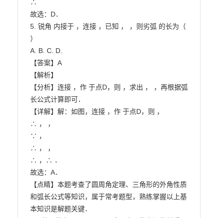
∴

故选：D．

5. 锐角 内接于 ，连接 ，已知 ， ，则劣弧 的长为（ 
）

A. B. C. D.

【答案】A

【解析】

【分析】连接 ，作 于点D，则 ，求出 ， ，再根据弧

长公式计算即可．

【详解】解：如图，连接 ，作 于点D，则 ，

∴ ， ，

∵ ，

∴ ， ，

∴ ，∴ ．

故选：A．

【点睛】本题考查了圆周角定理、三角形的外角性质
和弧长公式等知识，属于常考题型，熟练掌握以上基

本知识是解题关键．
