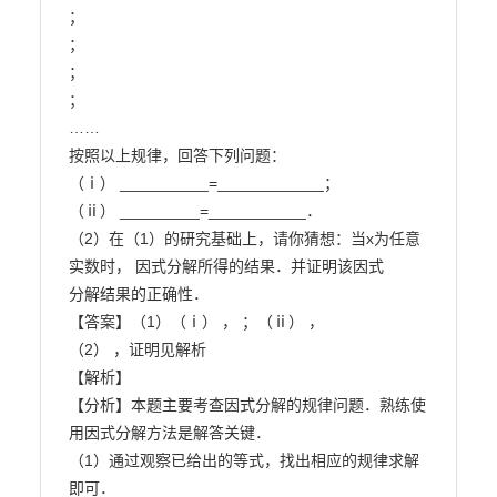
；

；

；

；

……

按照以上规律，回答下列问题：

（ⅰ） __________=____________；

（ⅱ） _________=___________．

（2）在（1）的研究基础上，请你猜想：当x为任意
实数时， 因式分解所得的结果．并证明该因式

分解结果的正确性．

【答案】（1）（ⅰ） ， ；（ⅱ） ，

（2） ，证明见解析

【解析】

【分析】本题主要考查因式分解的规律问题．熟练使
用因式分解方法是解答关键．

（1）通过观察已给出的等式，找出相应的规律求解
即可．
