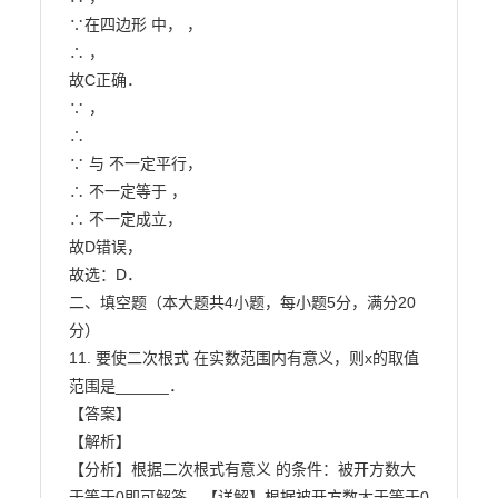
∵在四边形 中， ，

∴ ，

故C正确．

∵ ，

∴

∵ 与 不一定平行，

∴ 不一定等于 ，

∴ 不一定成立，

故D错误，

故选：D．

二、填空题（本大题共4小题，每小题5分，满分20
分）

11. 要使二次根式 在实数范围内有意义，则x的取值
范围是______．

【答案】

【解析】

【分析】根据二次根式有意义 的条件：被开方数大
于等于0即可解答．【详解】根据被开方数大于等于0