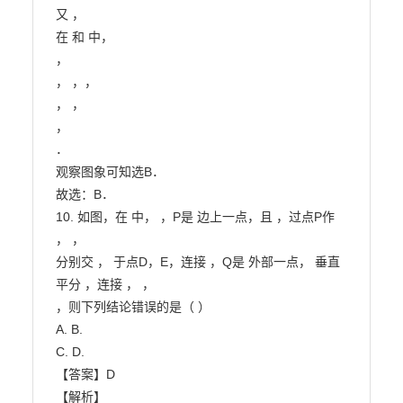
又 ，

在 和 中，

，

， ，，

， ，

，

．

观察图象可知选B．

故选：B．

10. 如图，在 中， ，P是 边上一点，且 ，过点P作 
， ，

分别交 ， 于点D，E，连接 ，Q是 外部一点， 垂直
平分 ，连接 ， ，

，则下列结论错误的是（ ）

A. B.

C. D.

【答案】D

【解析】
