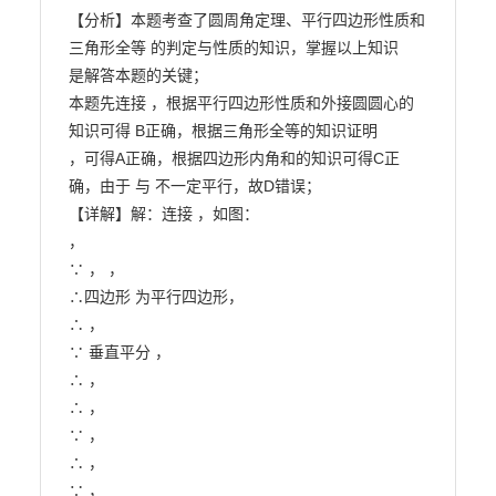
【分析】本题考查了圆周角定理、平行四边形性质和
三角形全等 的判定与性质的知识，掌握以上知识

是解答本题的关键；

本题先连接 ，根据平行四边形性质和外接圆圆心的
知识可得 B正确，根据三角形全等的知识证明

，可得A正确，根据四边形内角和的知识可得C正
确，由于 与 不一定平行，故D错误；

【详解】解：连接 ，如图：

，

∵ ， ，

∴四边形 为平行四边形，

∴ ，

∵ 垂直平分 ，

∴ ，

∴ ，

∵ ，

∴ ，

∵ ，
