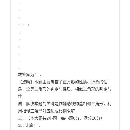
，

，

，

，， ，

，

，

，

，

，

．

故答案为： ．

【点睛】本题主要考查了正方形的性质、折叠的性
质、全等三角形的判定与性质、相似三角形的判定与
性

质．解决本题的关键是作辅助线构造相似三角形，利
用相似三角形对应边成比例求解．

三、（本大题共2小题，每小题8分，满分16分）

15. 计算： ．
