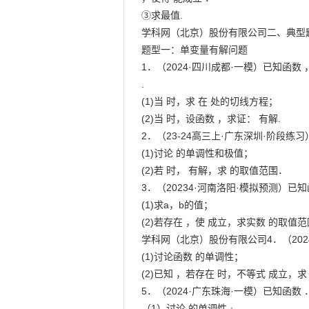
③求最值.

学科网（北京）股份有限公司二、典型题
题型一：单变量有解问题

1．（2024·四川成都·一模）已知函数 ，
.

(1)当 时，求 在 处的切线方程；

(2)当 时，设函数 ，求证： 有解.

2．（23-24高三上·广东深圳·阶段练习）
(1)讨论 的单调性和极值；

(2)若 时， 有解，求 的取值范围．

3．（20234·河南洛阳·模拟预测）已知
(1)求a，b的值；

(2)若存在 ，使 成立，求实数 的取值范
学科网（北京）股份有限公司4．（2024
(1)讨论函数 的单调性；

(2)已知 ，若存在 时，不等式 成立，求
5．（2024·广东珠海·一模）已知函数 ．
（1）讨论 的单调性﹔
