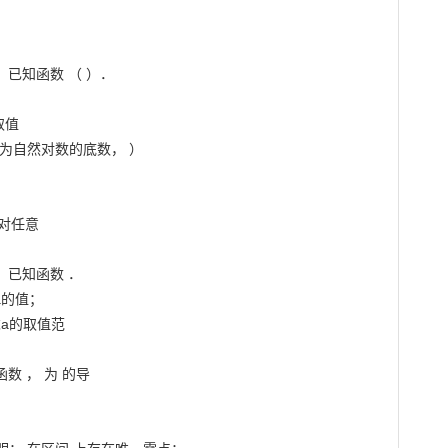
）已知函数 （ ）．

值

为自然对数的底数， ）

对任意

）已知函数 ．

的值；

a的取值范

数 ， 为 的导
