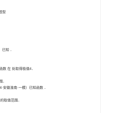
型



已知 ．

函数 在 处取得极值4．

围．

·安徽淮南·一模）已知函数 ．

 的取值范围．


