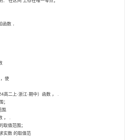
： 在区间 上存在唯一零点；

函数 ．



，使

高二上·浙江·期中）函数 ， .

围；

围.

， .

 的取值范围；

求实数 的取值范
