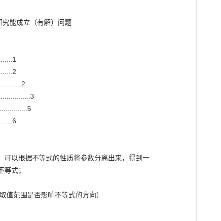
.....1

.....2

......2

........3

........5

.....6

，可以根据不等式的性质将参数分离出来，得到一

等式；

取值范围是否影响不等式的方向）
