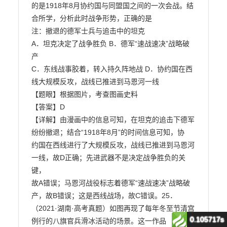
0.105717s