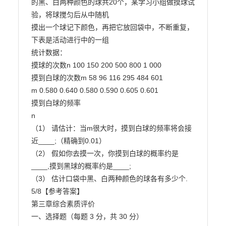
的黑、白两种颜色的球共20个，某学习小组做摸球试
验，将球搅匀后从中随机

摸出一个球记下颜色，再把它放回袋中，不断重复，
下表是活动进行中的一组

统计数据：

摸球的次数n 100 150 200 500 800 1 000

摸到白球的次数m 58 96 116 295 484 601

m 0.580 0.640 0.580 0.590 0.605 0.601

摸到白球的频率

n

（1） 请估计：当m很大时，摸到白球的频率将会接
近____;（精确到0.01）

（2） 假如你去摸一次，你摸到白球的概率约是
____,摸到黑球的概率约是____;

（3） 估计口袋中黑、白两种颜色的球各有多少个.

5/8【参考答案】

第三章综合素质评价

一、选择题（每题 3 分，共 30 分）
