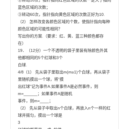
②转动10次，指针指向红色区域的次数一定大于指向
蓝色区域的次数；

③转动60次，指针指向黄色区域的次数正好为10.

（2） 怎样改变各颜色区域的个数，使指针指向每种
颜色区域的可能性相同？

写出你的方案.（要求：红、黄、蓝三种颜色都存
在）

19．（12分）一个不透明的袋子里装有除颜色外其
他都相同的5个红球和3个

白球.

4/8（1） 先从袋子里取出m(m≥1)个白球，再从袋子
里随机摸出一个球，将“摸

出红球”记为事件A.如果事件A是必然事件，则
m=______；如果事件A是随机

事件，则m=____；

（2） 先从袋子中取出n个白球，再放入n个一样的红
球并摇匀，摸出一个球是

3
