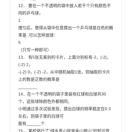
12． 要在一个不透明的袋中放入若干个只有颜色不
同的乒乓球，

1

搅匀后，使得从袋中任意摸出一个乒乓球是白色的概
率是 ,可以怎样放球：

5

（只写一种即可）.

13． 有5张无差别的卡片，上面分别标有-2，|-2|，
(-2) 2，

-(-2) 0，(-2) -2，从中随机抽取1张，则抽取的卡片
上的数是正数的概率是

________.

14．在一个不透明的袋子里装有红球和白球共30
个，这些球除颜色外都相同，

小明通过多次试验发现，摸出白球的频率稳定在0.3
左右，则袋子里的白球可

能有______个.

15． 某校举行了“绿水青山就是金山银山”的知识竞