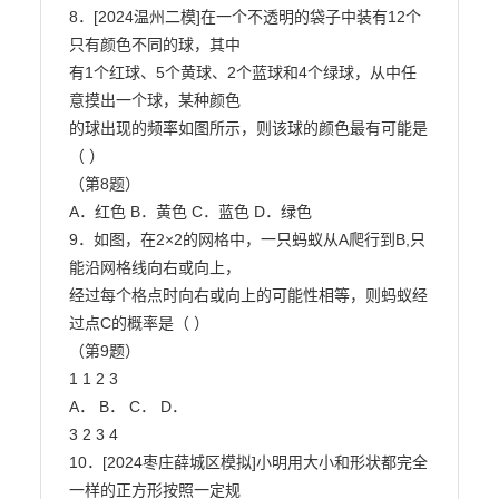
8．[2024温州二模]在一个不透明的袋子中装有12个
只有颜色不同的球，其中

有1个红球、5个黄球、2个蓝球和4个绿球，从中任
意摸出一个球，某种颜色

的球出现的频率如图所示，则该球的颜色最有可能是
（ ）

（第8题）

A．红色 B．黄色 C．蓝色 D．绿色

9．如图，在2×2的网格中，一只蚂蚁从A爬行到B,只
能沿网格线向右或向上，

经过每个格点时向右或向上的可能性相等，则蚂蚁经
过点C的概率是（ ）

（第9题）

1 1 2 3

A． B． C． D．

3 2 3 4

10．[2024枣庄薛城区模拟]小明用大小和形状都完全
一样的正方形按照一定规
