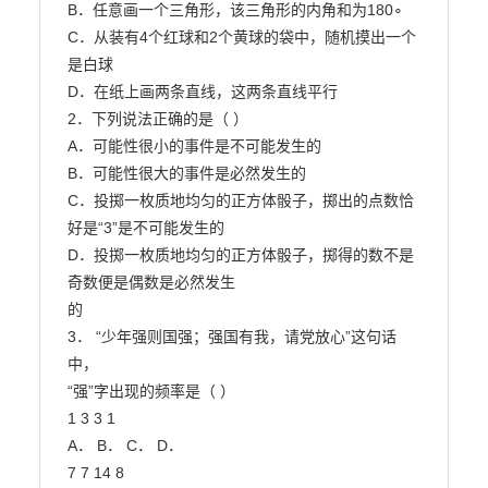
B．任意画一个三角形，该三角形的内角和为180∘

C．从装有4个红球和2个黄球的袋中，随机摸出一个
是白球

D．在纸上画两条直线，这两条直线平行

2．下列说法正确的是（ ）

A．可能性很小的事件是不可能发生的

B．可能性很大的事件是必然发生的

C．投掷一枚质地均匀的正方体骰子，掷出的点数恰
好是“3”是不可能发生的

D．投掷一枚质地均匀的正方体骰子，掷得的数不是
奇数便是偶数是必然发生

的

3． “少年强则国强；强国有我，请党放心”这句话
中，

“强”字出现的频率是（ ）

1 3 3 1

A． B． C． D．

7 7 14 8
