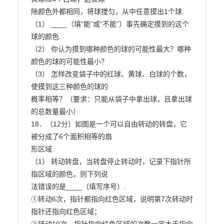
除颜色外都相同，将球搅匀，从中任意摸出1个球.

（1） ____（填“能”或“不能”）事先确定摸到的这个
球的颜色.

（2） 你认为摸到哪种颜色的球的可能性最大？哪种
颜色的球的可能性最小？

（3） 怎样改变袋子中的红球、黄球、白球的个数，
使摸到这三种颜色的球的

概率相等？（要求：只能从袋子中拿出球，且拿出球
的总数量最小）

18．（12分）如图是一个可以自由转动的转盘，它
被分成了6个面积相等的扇

形区域.

（1） 转动转盘，当转盘停止转动时，记录下指针所
指区域的颜色，则下列说

法错误的是____（填写序号）.

①转动6次，指针都指向红色区域，说明第7次转动时
指针还指向红色区域；
