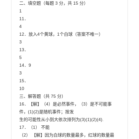
二、填空题（每题 3 分，共 15 分）

1

11．

4

12．放入4个黄球，1个白球（答案不唯一）

3

13．

5

14．9

3

15．

10

三、解答题（共 75 分）

16．【解】（4）是必然事件，（3）是不可能事
件，(1)(2)是随机事件；按发

生的可能性从小到大依次排列为(3)(1)(2)(4).

17．（1） 不能

（2） 【解】因为白球的数量最多，红球的数量最