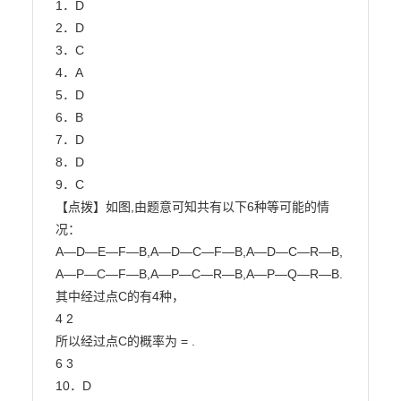
1．D

2．D

3．C

4．A

5．D

6．B

7．D

8．D

9．C

【点拨】如图,由题意可知共有以下6种等可能的情
况：

A—D—E—F—B,A—D—C—F—B,A—D—C—R—B,

A—P—C—F—B,A—P—C—R—B,A—P—Q—R—B.

其中经过点C的有4种，

4 2

所以经过点C的概率为 = .

6 3

10．D
