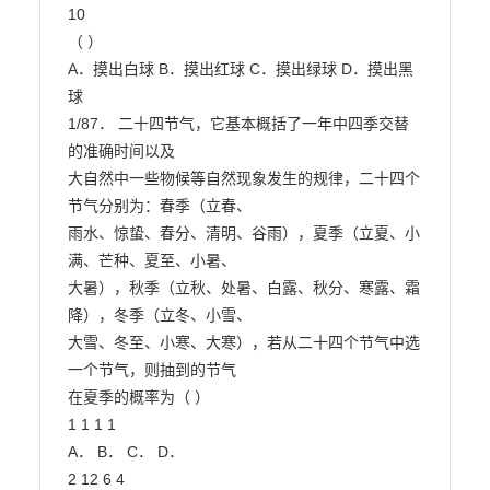
10

（ ）

A．摸出白球 B．摸出红球 C．摸出绿球 D．摸出黑
球

1/87． 二十四节气，它基本概括了一年中四季交替
的准确时间以及

大自然中一些物候等自然现象发生的规律，二十四个
节气分别为：春季（立春、

雨水、惊蛰、春分、清明、谷雨），夏季（立夏、小
满、芒种、夏至、小暑、

大暑），秋季（立秋、处暑、白露、秋分、寒露、霜
降），冬季（立冬、小雪、

大雪、冬至、小寒、大寒），若从二十四个节气中选
一个节气，则抽到的节气

在夏季的概率为（ ）

1 1 1 1

A． B． C． D．

2 12 6 4
