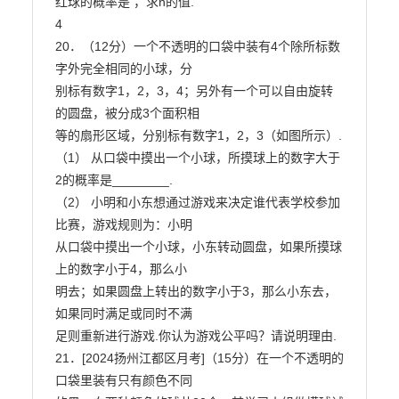
红球的概率是 ，求n的值.

4

20．（12分）一个不透明的口袋中装有4个除所标数
字外完全相同的小球，分

别标有数字1，2，3，4；另外有一个可以自由旋转
的圆盘，被分成3个面积相

等的扇形区域，分别标有数字1，2，3（如图所示）.

（1） 从口袋中摸出一个小球，所摸球上的数字大于
2的概率是________.

（2） 小明和小东想通过游戏来决定谁代表学校参加
比赛，游戏规则为：小明

从口袋中摸出一个小球，小东转动圆盘，如果所摸球
上的数字小于4，那么小

明去；如果圆盘上转出的数字小于3，那么小东去，
如果同时满足或同时不满

足则重新进行游戏.你认为游戏公平吗？请说明理由.

21．[2024扬州江都区月考]（15分）在一个不透明的
口袋里装有只有颜色不同
