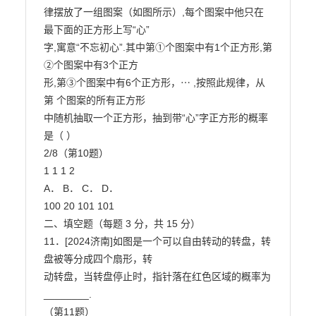
律摆放了一组图案（如图所示）,每个图案中他只在
最下面的正方形上写“心”

字,寓意“不忘初心”.其中第①个图案中有1个正方形,第
②个图案中有3个正方

形,第③个图案中有6个正方形，⋯ ,按照此规律，从
第 个图案的所有正方形

中随机抽取一个正方形，抽到带“心”字正方形的概率
是（ ）

2/8（第10题）

1 1 1 2

A． B． C． D．

100 20 101 101

二、填空题（每题 3 分，共 15 分）

11．[2024济南]如图是一个可以自由转动的转盘，转
盘被等分成四个扇形，转

动转盘，当转盘停止时，指针落在红色区域的概率为
________.

（第11题）
