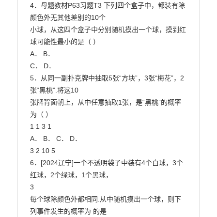
4．母题教材P63习题T3 下列四个盒子中，都装有除
颜色外无其他差别的10个

小球，从这四个盒子中分别随机摸出一个球，摸到红
球可能性最小的是（ ）

A． B．

C． D．

5．从同一副扑克牌中抽取5张“方块”，3张“梅花”，2
张“黑桃”.将这10

张牌背面朝上，从中任意抽取1张，是“黑桃”的概率
为（ ）

1 1 3 1

A． B． C． D．

3 2 10 5

6．[2024辽宁]一个不透明袋子中装有4个白球，3个
红球，2个绿球，1个黑球，

3

每个球除颜色外都相同.从中随机摸出一个球，则下
列事件发生的概率为 的是
