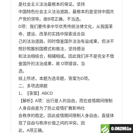
0.082951s