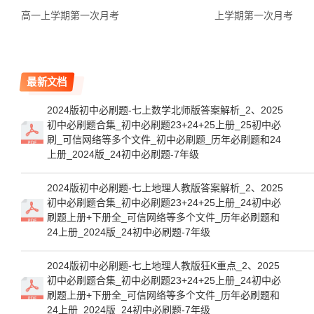
高一上学期第一次月考
上学期第一次月考
最新文档
2024版初中必刷题-七上数学北师版答案解析_2、2025
初中必刷题合集_初中必刷题23+24+25上册_25初中必
刷_可信网络等多个文件_初中必刷题_历年必刷题和24
上册_2024版_24初中必刷题-7年级
2024版初中必刷题-七上地理人教版答案解析_2、2025
初中必刷题合集_初中必刷题23+24+25上册_24初中必
刷题上册+下册全_可信网络等多个文件_历年必刷题和
24上册_2024版_24初中必刷题-7年级
2024版初中必刷题-七上地理人教版狂K重点_2、2025
初中必刷题合集_初中必刷题23+24+25上册_24初中必
刷题上册+下册全_可信网络等多个文件_历年必刷题和
24上册_2024版_24初中必刷题-7年级