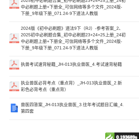
2025初中必刷题合集_初中必刷题23+24+25上册_24初
中必刷题上册+下册全_可信网络等多个文件_2024版-
下册_9年级下册_071.24-9下道法人教版
2024版《初中必刷题》道法9下（RJ）-参考答案_2、
2025初中必刷题合集_初中必刷题23+24+25上册_24初
中必刷题上册+下册全_可信网络等多个文件_2024版-
下册_9年级下册_071.24-9下道法人教版
执兽考试速背秘籍_JH-013执业兽医_4.考试速背秘籍
执业兽医必背考点（重点背）_JH-013执业兽医_2.新
彩色必背考点（重点背）
兽医四答案_JH-013执业兽医_3.往年考试题目汇编_4.
第四套
0.193689s