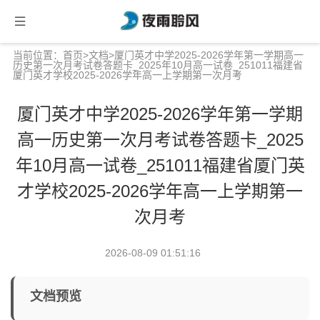
当前位置：
首页
>
文档
>厦门英才中学2025-2026学年第一学期高一
历史第一次月考试卷答题卡_2025年10月高一试卷_251011福建省
厦门英才学校2025-2026学年高一上学期第一次月考
厦门英才中学2025-2026学年第一学期
高一历史第一次月考试卷答题卡_2025
年10月高一试卷_251011福建省厦门英
才学校2025-2026学年高一上学期第一
次月考
2026-08-09 01:51:16
文档预览