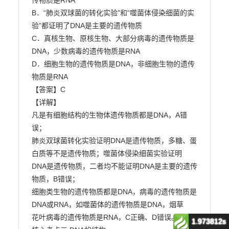
1.973812s