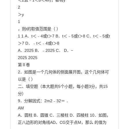
＜2且﹣1＜b＜4时，都有y

2

＞y

1

，则t的取值范围是（ ）

1 1 A．t＜﹣4或t＞7 B．t＜﹣5或t＞8 C．t＜﹣5或t
＞7 D．﹣t＜﹣4或t＞8

A．2025 B．﹣2025 C． D．−

2025 2025

第Ⅱ卷

2．如图是一个几何体的侧面展开图，这个几何体可
以是（ ）

二、填空题（本大题共5个小题，每小题3分，共15
分）

9．分解因式：2m2﹣32＝ ．

AM

A．圆柱 B．圆锥 C．三棱柱 D．四棱柱 10．如图，
正八边形的对角线AD、CG交于点M，那么 的值为 