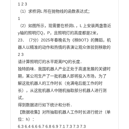
1 2 3

（1）求桥洞L 所在抛物线的函数表达式；

1

（2）如图所示，现需要在桥洞L ，L 上安装两盏靠近
y轴的照明灯Q，P，且照明灯的高度都是2米，

23．（7分）2025年春晚名为《秧BOT》的舞蹈，机
器人以精准的动作和热情的表演让观众体验到秧歌的 
2 3

请计算照明灯的水平距离PQ的长度．

独特韵味．我国机器人产业正处于高速发展的关键时
期，某公司生产了一批机器人即将投入市场，为了

解这批机器人的工作时长（充满电后能工作的时
长），从这批机器人中随机抽取部分机器人进行测
试，

得到数据进行如下统计和分析．

【数据收集】对所抽取机器人工作时长进行统计（单
位：h）：

6.3 6.4 6.6 6.7 6.8 6.9 7.1 7.3 7.3 7.3
