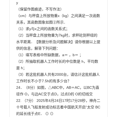
y

（保留作图痕迹，不写作法）

（cm）与秤盘上所放物重x（kg）之间满足一次函数
关系，其函数图象如图②所示．

（1）求y与x之间的函数关系式；

（2）当秤盘上所放物重为7kg时，求秤砣到秤纽的
水平距离．【数据分析及问题解决】请你根据以上提
供的信息，解答下列问题：

（1）填写表格中所缺数据，a＝ ，b＝ ；

（2）所抽取机器人工作时长的中位数是 h，平均数
是 h；

（3）若这批机器人共有2000台，请估计这批机器人
工作时长不小于7.5h的有多少台？

24．（8分）如图，△ABC中，AB＝AC，以BC为直
径作 O，与边AC交于点D，过点D的 O的切线交

22. （7分） 2025年4月24日17时17分28秒，神舟二
十号载人飞船发射成功标志着中国航天开启“太空 BC
的延长线于点E． ⊙ ⊙
