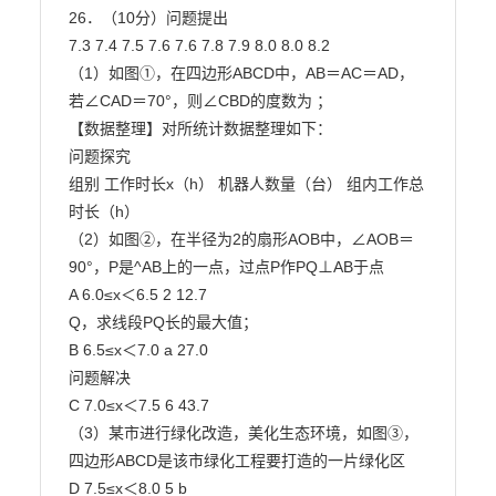
26．（10分）问题提出

7.3 7.4 7.5 7.6 7.6 7.8 7.9 8.0 8.0 8.2

（1）如图①，在四边形ABCD中，AB＝AC＝AD，
若∠CAD＝70°，则∠CBD的度数为 ；

【数据整理】对所统计数据整理如下：

问题探究

组别 工作时长x（h） 机器人数量（台） 组内工作总
时长（h）

（2）如图②，在半径为2的扇形AOB中，∠AOB＝
90°，P是^AB上的一点，过点P作PQ⊥AB于点

A 6.0≤x＜6.5 2 12.7

Q，求线段PQ长的最大值；

B 6.5≤x＜7.0 a 27.0

问题解决

C 7.0≤x＜7.5 6 43.7

（3）某市进行绿化改造，美化生态环境，如图③，
四边形ABCD是该市绿化工程要打造的一片绿化区

D 7.5≤x＜8.0 5 b
