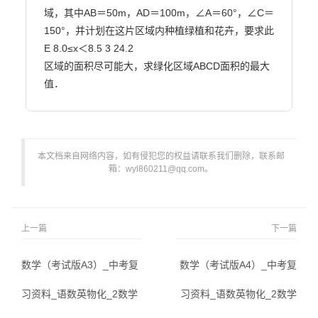
域，其中AB＝50m，AD＝100m，∠A＝60°，∠C＝
150°，并计划在这片区域内种植绿植和花卉，要求此

E 8.0≤x＜8.5 3 24.2

区域的面积尽可能大，求绿化区域ABCD面积的最大
值．                        
本文档来自网络内容，如有侵犯您的权益请联系我们删除，联系邮
箱：wyl860211@qq.com。
上一篇
下一篇
数学（考试版A3）_中考复
数学（考试版A4）_中考复
习资料_语数英物化_2数学
习资料_语数英物化_2数学