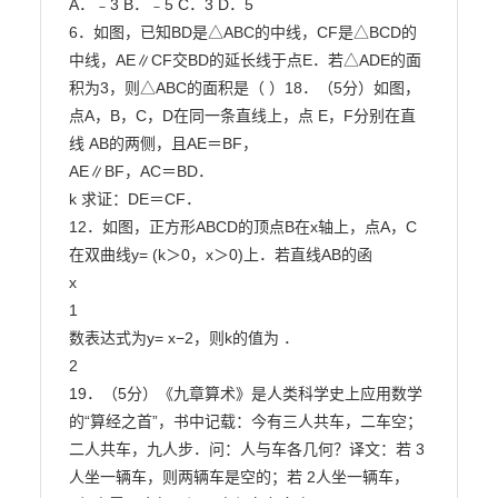
A．﹣3 B．﹣5 C．3 D．5

6．如图，已知BD是△ABC的中线，CF是△BCD的
中线，AE∥CF交BD的延长线于点E．若△ADE的面

积为3，则△ABC的面积是（ ）18．（5分）如图，
点A，B，C，D在同一条直线上，点 E，F分别在直
线 AB的两侧，且AE＝BF，

AE∥BF，AC＝BD．

k 求证：DE＝CF．

12．如图，正方形ABCD的顶点B在x轴上，点A，C
在双曲线y= (k＞0，x＞0)上．若直线AB的函

x

1

数表达式为y= x−2，则k的值为 ．

2

19．（5分）《九章算术》是人类科学史上应用数学
的“算经之首”，书中记载：今有三人共车，二车空；

二人共车，九人步．问：人与车各几何？译文：若 3
人坐一辆车，则两辆车是空的；若 2人坐一辆车，
