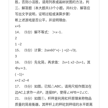
胜，否则小洁胜，请用列表或画树状图的方法，判

三、解答题（本大题共13个小题，共81分．解答应
写出文字说明，证明过程或演算步骤）

断上述游戏是否公平，并说明理由．

x+5

14．（5分）解不等式： ＞x−1．

2

1 −2

15．（5分）计算：2sin60°+(− ) +|2−√3|．

3

16．（5分）先化简，再求值： 2x+1 x2−2x+1，其
中x＝3．

( −1)÷

x+2 x2−4

17．（5分）如图，已知△ABC，请用尺规作图法在
边AC上求作一点P，连接BP，使得∠APB＝2∠C．

21．（6分）如图①，杆秤是利用杠杆原理来称物品
质量的简易衡器，其秤杆上的秤砣到秤纽的水平距离