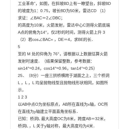
工业革命”，如图，在斜坡BD上有一瞭望台，斜坡BD
的坡度为1：0.75，坡长BD为50米，雷达CD （1）
求证：∠BAC＝2∠DBC；

的高度为10米，火箭发射，雷达中心C测得火箭底端
A点的俯角为14°，仅2秒的时间，测得火箭上升 3

（2）若cos∠BAC= ，DE＝4，求BE的长．

5

至的 M 处的仰角为 76°，请根据以上数据估算火箭
发射时速度．（结果保留整数，参考数据：

sin14°≈0.24，cos14°≈0.96，tan14°≈0.25）

25．（8分）一座三拱桥横跨于湖面之上，三个桥洞
L ，L ，L 均呈抛物线型且抛物线形状相同，如图所
示，

1 2 3

以AB中点O为坐标原点，AB所在直线为x轴，OC所
在直线为y轴建立平面直角坐标系．

已知：桥洞L 最大高度OC为8米，跨度AB＝32米，
桥洞L ，L 关于y轴对称，最大高度均为4米．
