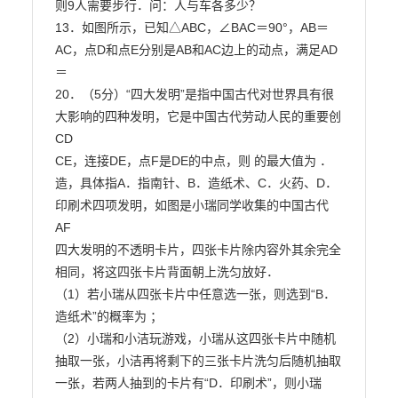
则9人需要步行．问：人与车各多少？

13．如图所示，已知△ABC，∠BAC＝90°，AB＝
AC，点D和点E分别是AB和AC边上的动点，满足AD
＝

20．（5分）“四大发明”是指中国古代对世界具有很
大影响的四种发明，它是中国古代劳动人民的重要创

CD

CE，连接DE，点F是DE的中点，则 的最大值为 ．

造，具体指A．指南针、B．造纸术、C．火药、D．
印刷术四项发明，如图是小瑞同学收集的中国古代

AF

四大发明的不透明卡片，四张卡片除内容外其余完全
相同，将这四张卡片背面朝上洗匀放好．

（1）若小瑞从四张卡片中任意选一张，则选到“B．
造纸术”的概率为 ；

（2）小瑞和小洁玩游戏，小瑞从这四张卡片中随机
抽取一张，小洁再将剩下的三张卡片洗匀后随机抽取

一张，若两人抽到的卡片有“D．印刷术”，则小瑞