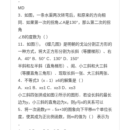
．

MD

3．如图，一条水渠两次转弯后，和原来的方向相
同．如果第一次的拐角∠A是130°，那么第二次的拐
角

∠B的度数为（ ）

11．如图①，《蝶几图》是明朝的戈汕分割正方形的
一种方式，将大正方形分割为长斜（等腰梯形）、右

A．40° B．50° C．130° D．150°

半斜和左半斜（直角梯形）、闺、小三斜和大三斜
（等腰直角三角形）．现取长斜一张、大三斜两张、

4．不等式3（x﹣1）≥6的解集是（ ）

A．x≥1 B．x≤1 C．x≥3 D．x≤3

小三斜四张拼成如图②所示的图形．若设长斜的最长
边为y，小三斜的直角边为x，则y与x的关系可以

5．将一次函数y＝﹣5x+3的图象向下平移m个单位长
度，使其成为正比例函数，则m的值为（ ） 表示为 
．
