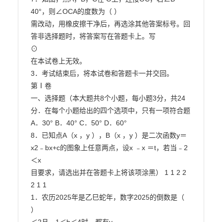
40°，则∠OCA的度数为（ ）

需改动，用橡皮擦干净后，再选涂其他答案标号。回
答非选择题时，将答案写在答题卡上。写

⊙

在本试卷上无效。

3．考试结束后，将本试卷和答题卡一并交回。

第Ⅰ卷

一、选择题（本大题共8个小题，每小题3分，共24
分．在每个小题给出的四个选项中，只有一项符合题

A．30° B．40° C．50° D．60°

8．已知点A（x ，y ），B（x ，y ）是二次函数y＝
x2﹣bx+c的图象上任意两点，设x ﹣x ＝t，若当﹣2
＜x

目要求，请选出并在答题卡上将该项涂黑） 1 1 2 2 
2 1 1

1．农历2025年是乙巳蛇年，数字2025的倒数是（ 
）
