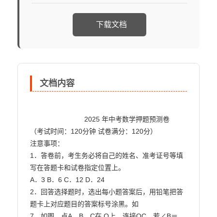
下载文档
文档内容
                            2025 年中考数学押题预测卷

（考试时间：120分钟 试卷满分：120分）

注意事项：

1．答卷前，考生务必将自己的姓名、准考证号等填
写在答题卡和试卷指定位置上。

A．3 B．6 C．12 D．24

2．回答选择题时，选出每小题答案后，用铅笔把答
题卡上对应题目的答案标号涂黑。如

7．如图，点A，B，C在 O上，连接OC，若∠B＝