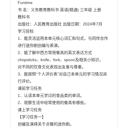
Funtime

书 名：义务教育教科书 英语(精通) 三年级 上册

教科书

出版社：人民教育出版社 出版日期：2024年7月

学习目标

1．能灵活运用本单元核心词汇和句式，与同伴合作
进行迷你剧创编与表演。

2．能了解中西方常用餐具的英文表达方式
chopsticks、knife、fork、spoon及相关小知识，

对不同的饮食文化表现出友善与尊重。

3．能按照“个人评价表”对自己本单元的学习情况进
行评价。

课前学习任务

1．认读本单元学过的食品类的单词。

2．观察生活中经常使用的餐具有哪些。

课上学习任务

【学习任务一】

创编及演绎关于点餐的迷你剧。
