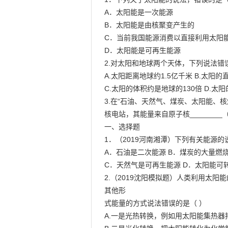
A．太阳能是一次能源

B．太阳能是由核聚变产生的

C．当前我国能源消费以直接利用太阳能
D．太阳能是可再生能源

2.对太阳和地球两个天体，下列说法错误的
A.太阳距离地球约1.5亿千米 B.太阳的
C.太阳的体积约是地球的130倍 D.太
3.在“石油、天然气、煤炭、太阳能、核
核电站，其能量来自原子核________（
一、选择题

1．（2019河南湘潭）下列有关能源的说
A．石油是二次能源 B．煤炭的大量燃
C．天然气是可再生能源 D．太阳能可转
2.（2019沈阳模拟题）人类利用太
其他形

式能量的方式说法错误的是（ ）

A.一是光热转换，例如用太阳能集热器