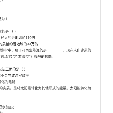
为主

是 （ ）

直径大约是地球的110倍

阳的质量约是地球的33万倍

燃料”中，属于可再生能源的是________，现在人们建造的
选填“裂变”或“聚变”）释放的核能。

法正确的是（ ）

烧不会导致温室效应

化为电能

阳能的实质，是将太阳能转化为其他形式的能量。太阳能转化为
把水加热；
