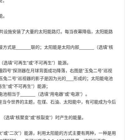
；



。

设公共设施安装了大量的太阳能路灯。每当夜幕降临，太阳能路
式是______联的；太阳能是太阳内部______（选填“核
（选填“可再生”或“不可再生”）能源。

日“嫦娥四号”探测器在月球背面成功降落，右图是“玉兔二号”巡视

玉兔二号”巡视器的影子是因为光的___形成的；太阳能电池

生”或“不可再生”）能源；

当于______（选填“用电器”或“电源”）。

环保”是当今世界的主题，在煤、石油、太阳能中，有可能成为今后
（选填“核聚变”或“核裂变”）时产生的能量。

“一次”或“二次”）能源，利用太阳能的方式主要有两种，一种是用