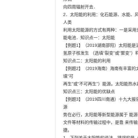
向四周辐射开去．

2．太阳能的利用：化石能源、水能、
人类

利用太阳能源的方式有两种：一是采用光
能电池．知识点一：太阳能

【例题1】（2019湖南邵阳）太阳能
氢原子核发生 （选填“裂变”或“聚变”）
知识点二：太阳能的利用

【例题2】（2019海南）海南有丰富的
填“可

再生”或“不可再生”）能源。太阳能热水器
知识点三：太阳能的优缺点

【例题3】（2019四川南通）十九大
源

势在必行，太阳能等新型能源属于 能源（
文件等材料的传输过程中，是靠 来传
捷。

1．下列关于太阳能的说法，错误的是（ 