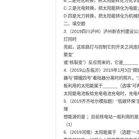
B.二是光化转换，把太阳能转化为化学能
C.三是光电转换，把太阳能转化为电能；
D.四是光力转换，把太阳能转化为机械能
二、填空题

3.（2019四川泸州）泸州新农村建
灯同时

亮起，这些路灯与控制它的开关之间连接方
聚变”

或“核裂变”）反应而来的，它是______
4.（2019山东临沂）2019年1月3
器与“嫦娥四号”着陆器分离时的照片。“
板利用的太阳能属于______（选填“可再
太阳能电池板给充电电池充电时，充电电池相
5.（2019齐齐哈尔模拟题）“低碳
理

想能源的是 ；目前核电站一般利用的是 
（1）

6.（2019河南）太阳能属于 （选题