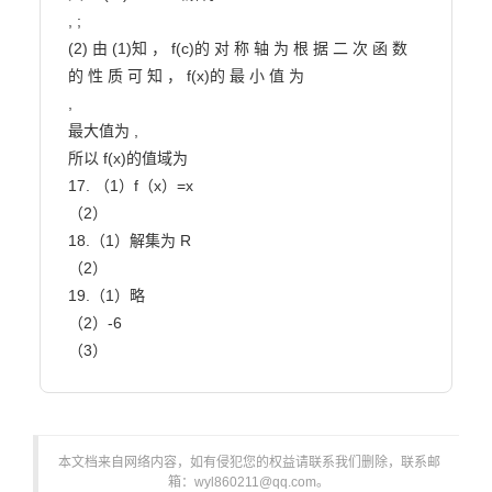
, ;

(2) 由 (1)知 ， f(c)的 对 称 轴 为 根 据 二 次 函 数 
的 性 质 可 知 ， f(x)的 最 小 值 为

,

最大值为 ,

所以 f(x)的值域为

17. （1）f（x）=x

（2）

18.（1）解集为 R

（2）

19.（1）略

（2）-6

（3）                        
本文档来自网络内容，如有侵犯您的权益请联系我们删除，联系邮
箱：wyl860211@qq.com。