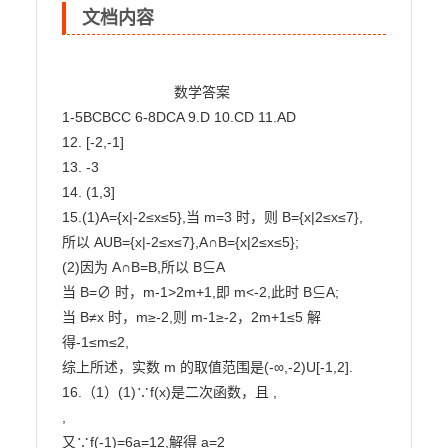
文档内容
                            数学答案

1-5BCBCC 6-8DCA 9.D 10.CD 11.AD

12. [-2,-1]

13. -3

14. (1,3]

15.(1)A={x|-2≤x≤5},当 m=3 时，则 B={x|2≤x≤7},

所以 AUB={x|-2≤x≤7},A∩B={x|2≤x≤5};

(2)因为 A∩B=B,所以 B⊆A

当 B=∅ 时，m-1>2m+1,即 m<-2,此时 B⊆A;

当 B≠x 时，m≥-2,则 m-1≥-2，2m+1≤5 解
得-1≤m≤2,

综上所述，实数 m 的取值范围是(-∞,-2)U[-1,2].

16.（1）(1)∵f(x)是二次函数，且 ,

,

又∵f(-1)=6a=12,解得 a=2
