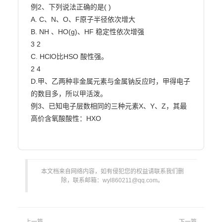
例2、下列说法正确的是( )

A. C、N、O、F原子半径依次增大

B. NH 、HO(g)、HF 稳定性依次增强

3 2

C. HClO比HSO 酸性强。

2 4

D.甲、乙两种非金属元素与金属钠反应时，甲得电子
的数目多，所以甲活泼。

例3、已知电子层数相同的三种元素X、Y、Z，其最
高价含氧酸酸性：HXO 
本文档来自网络内容，如有侵犯您的权益请联系我们删
除，联系邮箱：wyl860211@qq.com。