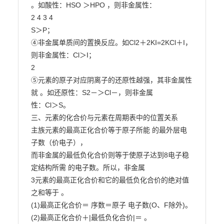
。如酸性：HSO ＞HPO ，则非金属性：

2 4 3 4

S＞P；

④非金属单质间的置换反应。如Cl2＋2KI=2KCl＋I，
则非金属性：Cl＞I；

2

⑤元素的原子对应阴离子的还原性越强，其非金属性
就 。如还原性：S2－＞Cl－，则非金属

性：Cl＞S。

三、元素的化合价与元素在周期表中的位置关系

主族元素的最高正化合价等于原子所能 的最外层电
子数（价电子），

而非金属的最低负化合价则等于使原子达到8电子稳
定结构所需 的电子数。所以，非金属

3元素的最高正化合价和它的最低负化合价的绝对值
之和等于 。

(1)最高正化合价＝ 序数＝原子 电子数(O、F除外)。

(2)最高正化合价＋|最低负化合价|＝ 。
