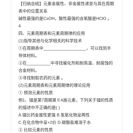
【归纳总结】元素金属性、非金属性递变与其在周期
表中的位置关系

碱性最强的是CsOH，酸性最强的含氧酸是HClO 。

4

四、元素周期表和元素周期律的应用

(1)指导其他与化学相关的科学技术

①在周期表中__________________，可以找到半
导体材料。

②在__________中寻找催化剂和耐高温、耐腐蚀的
合金材料。

③寻找制取农药的元素 。

(2)元素周期表和元素周期律的理论应用

① 预测元素的性质

例1、镭是第7周期第ⅡA族元素，下列关于镭的性质
的描述中不正确的是( )

A.镭比钙金属性更强 B.氢氧化物呈两性

C.在化合物中呈+2价 D.碳酸盐难溶于水

② 比较元素的性质
