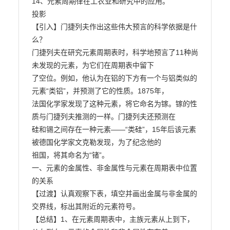
14、元素周期律在工农业和研究中的应用。

投影

【引入】门捷列夫作出这些伟大预言的科学依据是什
么？

门捷列夫在研究元素周期表时，科学地预言了11种尚
未发现的元素，为它们在周期表中留下

了空位。例如，他认为在铝的下方有一个与铝类似的
元素“类铝”，并预测了它的性质。1875年，

法国化学家发现了这种元素，将它命名为镓。镓的性
质与门捷列夫推测的一样。门捷列夫还预测在

硅和锡之间存在一种元素——“类硅”，15年后该元素
被德国化学家文克勒发现，为了纪念他的

祖国，将其命名为“锗”。

一、元素的金属性、非金属性与元素在周期表中位置
的关系

【过渡】认真观察下表，填空并画出金属与非金属的
交界线，标出其附近的元素符号。

【总结】1、在元素周期表中，主族元素从上到下，