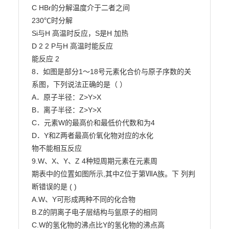
C HBr的分解温度介于二者之间

230℃时分解

Si与H 高温时反应，S是H 加热

D 2 2 P与H 高温时能反应

能反应 2

8．如图是部分1～18号元素化合价与原子序数的关
系图，下列说法正确的是（ ）

A．原子半径：Z>Y>X

B．离子半径：Z>Y>X

C．元素W的最高价和最低价代数和为4

D．Y和Z两者最高价氧化物对应的水化

物不能相互反应

9.W、X、Y、Z 4种短周期元素在元素周

期表中的位置如图所示,其中Z位于第ⅦA族。下 列判
断错误的是 ( )

A.W、Y可形成两种不同的化合物

B.Z的阴离子电子层结构与氩原子的相同

C.W的氢化物的沸点比Y的氢化物的沸点高
