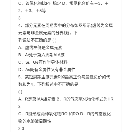
C．该氢化物比PH 稳定 D．常见化合价有－3、＋
2、＋3、＋5等

3

4．部分元素在周期表中的分布如图所示(虚线为金属
元素与非金属元素的分界线)，下

列说法不正确的是 ( )

A．虚线左侧是金属元素

B．At处于第六周期ⅥA族

C．Si、Ge可作半导体材料

D．As既有金属性又有非金属性

5．某短周期主族元素R的最高正价与最低负价的代
数和为4，下列叙述中不正确的是

( )

A．R是第ⅣA族元素 B．R的气态氢化物化学式为HR

2

C．R能形成两种氧化物RO 和RO D．R的气态氢化
物的水溶液显酸性

2 3
