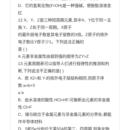
D．它的氢氧化物(FrOH)是一种强碱，使酚酞溶液变
红

12.X、Y、Z是三种短周期元素,其中X、Y位于同一主
族,Y、Z处于同一周期。X原子

的最外层电子数是其电子层数的3倍。Z原子的核外
电子数比Y原子少1。下列说法正确的

是 ( )

A.元素非金属性由弱到强的顺序为Z
Y>Z

13.元素周期表可以指导人们进行规律性的推测和判
断,下列说法不正确的是( )

A．若 X2+和 Y-的核外电子层结构相同,则原子序
数:a=b+3

a b

B．由水溶液的酸性:HCl>HF,可推断出元素的非金属
性:Cl>F

C．锗与硅位于金属元素与非金属元素的分界处,都能
作半导体材料

D．S和Se分别位于第ⅥA的第三、四周期,则氢化物