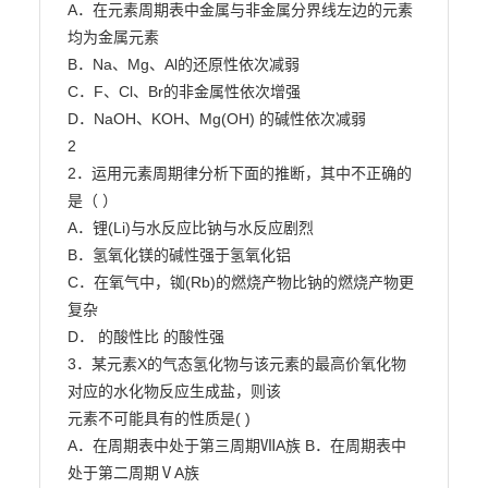
A．在元素周期表中金属与非金属分界线左边的元素
均为金属元素

B．Na、Mg、Al的还原性依次减弱

C．F、Cl、Br的非金属性依次增强

D．NaOH、KOH、Mg(OH) 的碱性依次减弱

2

2．运用元素周期律分析下面的推断，其中不正确的
是（ ）

A．锂(Li)与水反应比钠与水反应剧烈

B．氢氧化镁的碱性强于氢氧化铝

C．在氧气中，铷(Rb)的燃烧产物比钠的燃烧产物更
复杂

D． 的酸性比 的酸性强

3．某元素X的气态氢化物与该元素的最高价氧化物
对应的水化物反应生成盐，则该

元素不可能具有的性质是( )

A．在周期表中处于第三周期ⅦA族 B．在周期表中
处于第二周期ⅤA族
