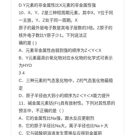
D.Y元素的非金属性比X元素的非金属性强

10．X、Y、Z是三种短周期元素，其中X、Y位于同
一主族，Y、Z处于同一周期。X

原子的最外层电子数是其电子层数的3倍。Z原子的
核外电子数比Y原子少1。下列说法正

确的是 ( )

A．元素非金属性由弱到强的顺序为Z＜Y＜X

B．Y元素最高价氧化物对应水化物的化学式可表示
为HYO

3 4

C．三种元素的气态氢化物中，Z的气态氢化物最稳
定

D．原子半径由大到小的顺序为Z＜Y＜X能力提升

11．碱金属元素钫(Fr)具有放射性。下列对其性质的
预言中，不正确的是（ ）

A．它的金属性比Na强，跟水反应更剧烈

B．它的原子半径比Na大，离子半径也比Na＋大

C．它与硫酸铜溶液发生置换反应得到金属铜
