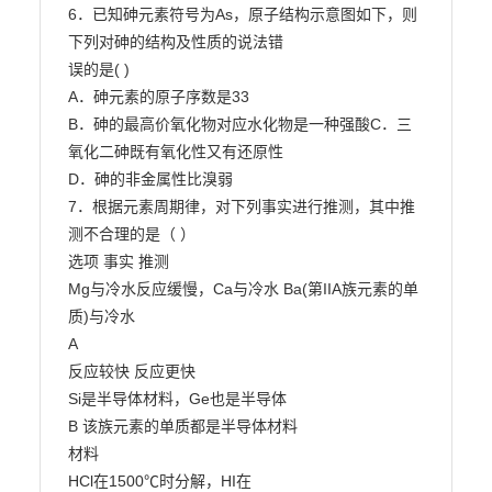
6．已知砷元素符号为As，原子结构示意图如下，则
下列对砷的结构及性质的说法错

误的是( )

A．砷元素的原子序数是33

B．砷的最高价氧化物对应水化物是一种强酸C．三
氧化二砷既有氧化性又有还原性

D．砷的非金属性比溴弱

7．根据元素周期律，对下列事实进行推测，其中推
测不合理的是（ ）

选项 事实 推测

Mg与冷水反应缓慢，Ca与冷水 Ba(第IIA族元素的单
质)与冷水

A

反应较快 反应更快

Si是半导体材料，Ge也是半导体

B 该族元素的单质都是半导体材料

材料

HCl在1500℃时分解，HI在
