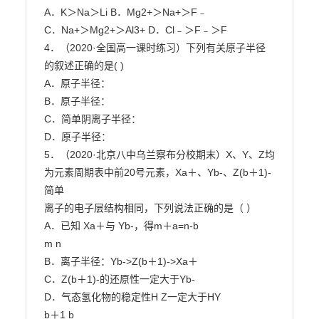
A．K＞Na＞Li B．Mg2+＞Na+＞F﹣

C．Na+＞Mg2+＞Al3+ D．Cl﹣＞F﹣＞F

4．（2020·全国高一课时练习）下列有关原子半径
的叙述正确的是( )

A．原子半径：

B．原子半径：

C．简单阴离子半径：

D．原子半径：

5．（2020·北京八中乌兰察布分校期末）X、Y、Z均
为元素周期表中前20号元素，Xa＋、Yb-、Z(b＋1)-
简单

离子的电子层结构相同，下列说法正确的是（ ）

A．已知 Xa＋与 Yb-，得m＋a=n-b

m n

B．离子半径：Yb->Z(b＋1)->Xa＋

C．Z(b＋1)-的还原性一定大于Yb-

D．气态氢化物的稳定性H Z一定大于HY

b＋1 b
