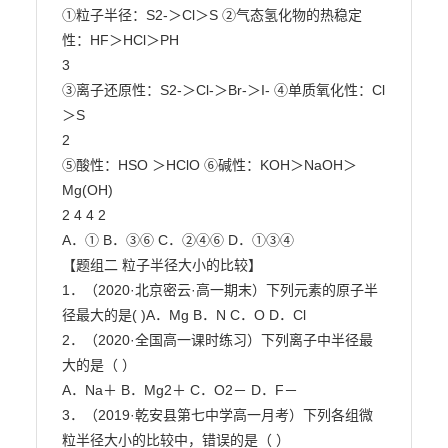
①粒子半径：S2-＞Cl＞S ②气态氢化物的热稳定
性：HF＞HCl＞PH

3

③离子还原性：S2-＞Cl-＞Br-＞I- ④单质氧化性：Cl
＞S

2

⑤酸性：HSO ＞HClO ⑥碱性：KOH＞NaOH＞
Mg(OH)

2 4 4 2

A．① B．③⑥ C．②④⑥ D．①③④

【题组二 粒子半径大小的比较】

1．（2020·北京密云·高一期末）下列元素的原子半
径最大的是( )A．Mg B．N C．O D．Cl

2．（2020·全国高一课时练习）下列离子中半径最
大的是（ ）

A．Na＋ B．Mg2＋ C．O2－ D．F－

3．（2019·乾安县第七中学高一月考）下列各组微
粒半径大小的比较中，错误的是（ ）
