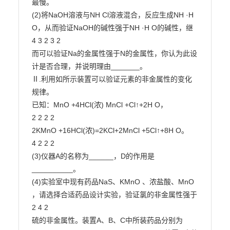
最慢。

(2)将NaOH溶液与NH Cl溶液混合，反应生成NH ·H 
O，从而验证NaOH的碱性强于NH ·H O的碱性，继

4 3 2 3 2

而可以验证Na的金属性强于N的金属性，你认为此设
计是否合理，并说明理由_______。

Ⅱ.利用如所示装置可以验证元素的非金属性的变化
规律。

已知：MnO +4HCl(浓) MnCl +Cl↑+2H O，

2 2 2 2

2KMnO +16HCl(浓)=2KCl+2MnCl +5Cl↑+8H O。

4 2 2 2

(3)仪器A的名称为______，D的作用是
__________。

(4)实验室中现有药品NaS、KMnO 、浓盐酸、MnO 
，请选择合适药品设计实验，验证氯的非金属性强于

2 4 2

硫的非金属性。装置A、B、C中所装药品分别为