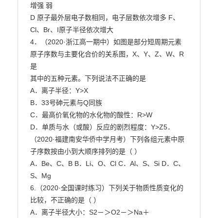
增强 弱

D 原子最外层电子数相同，电子层数依次增多 F、
Cl、Br、I原子半径依次增大

4．（2020·浙江高一期中）如图是部分短周期元素
原子序数与主要化合价的关系图，X、Y、Z、W、R
是

其中的五种元素。下列说法不正确的是

A．离子半径：Y>X

B．33号砷元素与Q同族

C．最高价氧化物的水化物的酸性：R>W

D．单质与水（或酸）反应的剧烈程度：Y>Z5．
（2020·福建南安华侨中学月考）下列各组元素中原
子序数按由小到大顺序排列的是（ ）

A．Be、C、B B．Li、O、Cl C．Al、S、Si D．C、
S、Mg

6.（2020·全国课时练习）下列关于物质性质变化的
比较，不正确的是（ ）

A．离子半径大小：S2－＞O2－＞Na＋
