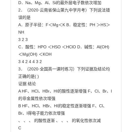
D．Na、Mg、Al、Si的最外层电子数依次增加

2．（2020·云南省保山第九中学月考）下列说法错
误的是

A．原子半径：F＜Mg＜K B．稳定性：PH ＞HS＞
NH

3 2 3

C．酸性：HPO ＜HSO ＜HClO D．碱性：Al(OH) 
＜Mg(OH) ＜KOH

3 4 2 4 4 3 2

3．（2020·全国高一课时练习）下列证据及结论均
正确的是( )

证据 结论

A HF、HCl、HBr、HI的酸性逐渐增强 F、Cl、Br、I
的非金属性依次增强

B HF、HCl、HBr、HI的稳定性逐渐增强 F、Cl、
Br、I得电子能力依次增强

、 、 、 的酸性逐渐 、 、 、 的氧化性依次减

C
