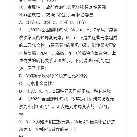
③非金属性 ，故前者的气态氢化物稳定性更强

④非金属性 ，故 与 化合比 与 化合容易

A．②③ B．③④ C．①④ D．①②

3．（2020·全国课时练习）W、X、Y、Z是原子序数
依次增大的短周期元素。M、n、p是由这些元素组成

的二元化合物，r是元素Y的常见单质，能使带火星的
木条复燃，q为一元强碱，q、s的焰色均呈黄色。上

述物质的转化关系如图所示。下列说法正确的是( 
)A．原子半径：

B．Y的简单氢化物的稳定性比X的弱

C．元素非金属性：

D．由W、X、Y、Z四种元素只能组成一种化合物

4．（2020·全国课时练习）今年是门捷列夫发现元
素周期律150周年。如表是元素周期表的一部分，
W、

X、Y、Z为短周期主族元素，W与X的最高化合价之
和为8。下列说法错误的是（ ）
