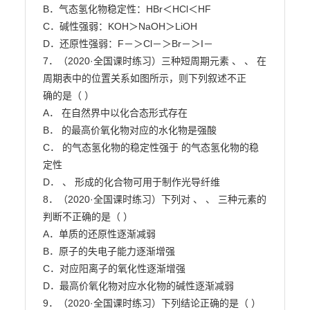
B．气态氢化物稳定性：HBr＜HCl＜HF

C．碱性强弱：KOH＞NaOH＞LiOH

D．还原性强弱：F－＞Cl－＞Br－＞I－

7．（2020·全国课时练习）三种短周期元素 、 、 在
周期表中的位置关系如图所示，则下列叙述不正

确的是（ ）

A． 在自然界中以化合态形式存在

B． 的最高价氧化物对应的水化物是强酸

C． 的气态氢化物的稳定性强于 的气态氢化物的稳
定性

D． 、 形成的化合物可用于制作光导纤维

8．（2020·全国课时练习）下列对 、 、 三种元素的
判断不正确的是（ ）

A．单质的还原性逐渐减弱

B．原子的失电子能力逐渐增强

C．对应阳离子的氧化性逐渐增强

D．最高价氧化物对应水化物的碱性逐渐减弱

9．（2020·全国课时练习）下列结论正确的是（ ）
