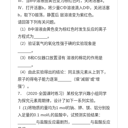
Ⅲ．当B中溶液由黄色变为棕红色时，关闭活塞a；

Ⅳ．打开活塞b，将少量C中溶液滴入D中，关闭活塞
b，取下D振荡，静置后 层溶液变为紫红色。

请回答下列有关问题。

（1）B中溶液由黄色变为棕红色时发生反应的离子
方程式为______。

（2）验证氯气的氧化性强于碘的实验现象是
______。

（3）B和C仪器口放置浸有 溶液的棉花的作用是
______。

（4）由此实验得出的结论：同主族元素从上到下，
原子的得电子能力逐渐______（填“减弱”或“增

强”）。

7．（2020·全国课时练习）某校化学兴趣小组同学
为探究元素周期律，设计了如下一系列实验。

Ⅰ.(1)将物质的量均为1 mol的钠、钾、镁、铝分别投
入足量的0.1 mol/L的盐酸中，试预测实验结果：

________与盐酸反应最剧烈，________与盐酸反应