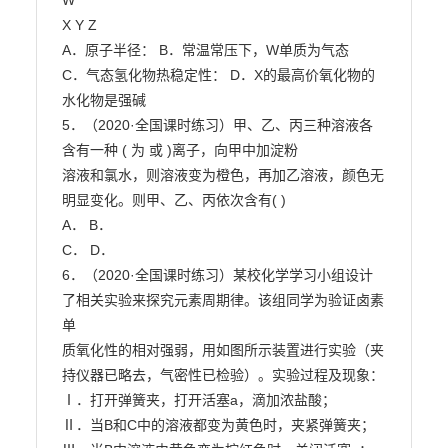
W

X Y Z

A．原子半径： B．常温常压下，W单质为气态

C．气态氢化物热稳定性： D．X的最高价氧化物的
水化物是强碱

5．（2020·全国课时练习）甲、乙、丙三种溶液各
含有一种 ( 为 或 )离子，向甲中加淀粉

溶液和氯水，则溶液变为橙色，再加乙溶液，颜色无
明显变化。则甲、乙、丙依次含有( )

A． B．

C． D．

6．（2020·全国课时练习）某校化学学习小组设计
了相关实验来探究元素周期律。该组同学为验证卤素
单

质氧化性的相对强弱，用如图所示装置进行实验（夹
持仪器已略去，气密性已检验）。实验过程及现象：

Ⅰ．打开弹簧夹，打开活塞a，滴加浓盐酸；

Ⅱ．当B和C中的溶液都变为黄色时，夹紧弹簧夹；
