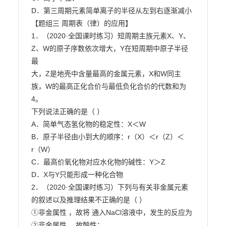
D．第三周期元素简单离子的半径从左到右逐渐减小

【题组三 周期表（律）的应用】

1．（2020·全国课时练习）短周期主族元素X、Y、
Z、W的原子序数依次增大，Y在短周期中原子半径
最

大，Z是地壳中含量最高的金属元素，X和W同主
族，W的最高正化合价与最低负化合价的代数和为
4。

下列说法正确的是（ ）

A．简单气态氢化物的稳定性：X＜W

B．原子半径由小到大的顺序：r（X）＜r（Z）＜
r（W）

C．最高价氧化物对应水化物的碱性：Y＞Z

D．X与Y只能形成一种化合物

2．（2020·全国课时练习）下列与有关非金属元素
的叙述以及推理结果不正确的是（ ）

①非金属性 ，故将 通入NaCl溶液中，发生的反应为

②非金属性 ，故酸性：
