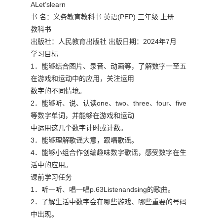
ALet’slearn

书 名：义务教育教科书 英语(PEP) 三年级 上册

教科书

出版社：人民教育出版社 出版日期：2024年7月

学习目标

1．能够结合图片、录音、动画等，了解数字一至五
在游戏和运动中的应用，关注运用

数字的不同情境。

2．能够听、说、认读one、two、three、four、five
等数字单词，并能够在游戏和运动

中运用这几个数字计时或计数。

3．能够理解歌谣大意，跟唱歌谣。

4．能够小组合作创编趣味数字歌谣，感受数字在生
活中的应用。

课前学习任务

1．听一听、唱一唱p.63Listenandsing的歌曲。

2．了解生活中数字会在哪些游戏、哪些重要的号码
中出现。
