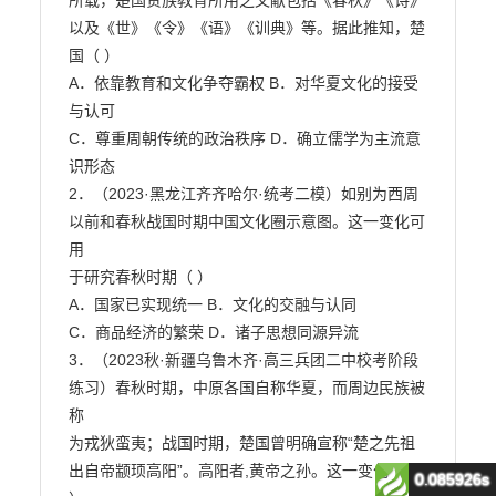
0.085926s