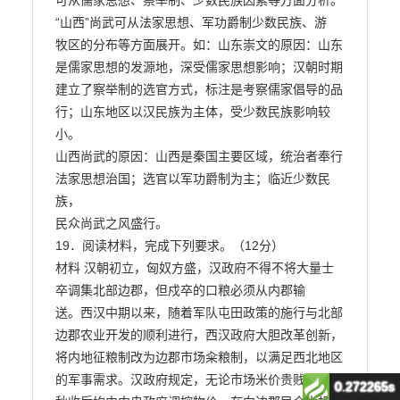
0.272265s