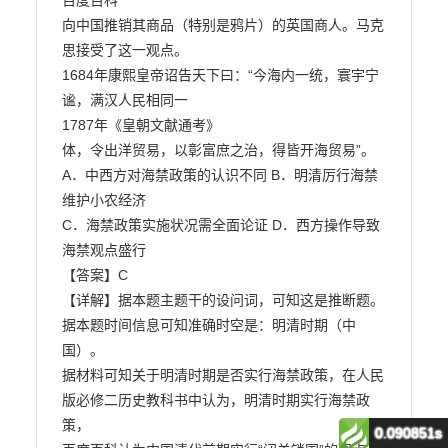
0.090851s