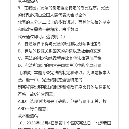
故本题选D。

9．在我国，宪法的制定遵循特定的制宪程序，宪法
的修改必须由全国人民代表大会以全体

代表的三分之二以上的多数通过，而其他法律的制定
和修改只需依一般程序，由半数以上

代表通过即可。这说明（ ）

A．普通法律不得与宪法的原则以及精神相违背

B．宪法的权威关系国家的命运以及社会的安定

C．宪法的制定和修改程序比其他法律更加严格

D．宪法所规定的内容是国家生活中的全局问题

【详解】本题考查宪法的制定和修改。宪法是根本大
法。题干中，宪法的制定遵循特定的

制宪程序说明宪法的制定和修改程序比其他法律更加
严格，故C符合题意；

ABD：选项说法都是正确的，但是与题干无关，故
ABD不符合题意；

故本题选C。

10．2023年12月4日是第十个国家宪法日，也是我国