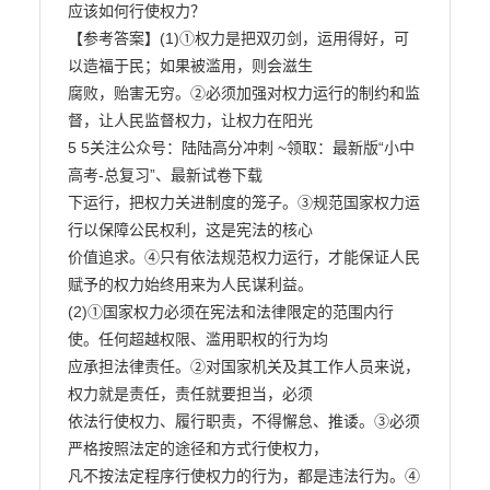
应该如何行使权力？

【参考答案】(1)①权力是把双刃剑，运用得好，可
以造福于民；如果被滥用，则会滋生

腐败，贻害无穷。②必须加强对权力运行的制约和监
督，让人民监督权力，让权力在阳光

5 5关注公众号：陆陆高分冲刺 ~领取：最新版“小中
高考-总复习”、最新试卷下载

下运行，把权力关进制度的笼子。③规范国家权力运
行以保障公民权利，这是宪法的核心

价值追求。④只有依法规范权力运行，才能保证人民
赋予的权力始终用来为人民谋利益。

(2)①国家权力必须在宪法和法律限定的范围内行
使。任何超越权限、滥用职权的行为均

应承担法律责任。②对国家机关及其工作人员来说，
权力就是责任，责任就要担当，必须

依法行使权力、履行职责，不得懈怠、推诿。③必须
严格按照法定的途径和方式行使权力，

凡不按法定程序行使权力的行为，都是违法行为。④