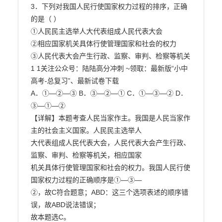
3．下列对我国人民行使国家权力过程的排序，正确
的是（ ）

①人民民主选举人大代表组成人民代表大会

②相应国家机关具体行使管理国家和社会的权力

③人民代表大会产生行政、监察、审判、检察等机关

1 1关注公众号：陆陆高分冲刺 ~领取：最新版“小中
高考-总复习”、最新试卷下载

A．①—②—③ B．③—②—① C．①—③—② D．
③—①—②

【详解】本题考查人民当家作主。我国是人民当家作
主的社会主义国家。人民民主选举人

大代表组成人民代表大会，人民代表大会产生行政、
监察、审判、检察等机关，相应国家

机关具体行使管理国家和社会的权力。我国人民行使
国家权力过程的正确顺序是①—③—

②，故C符合题意；ABD：这三个选项表述的顺序错
误，故ABD说法错误；

故本题选C。
