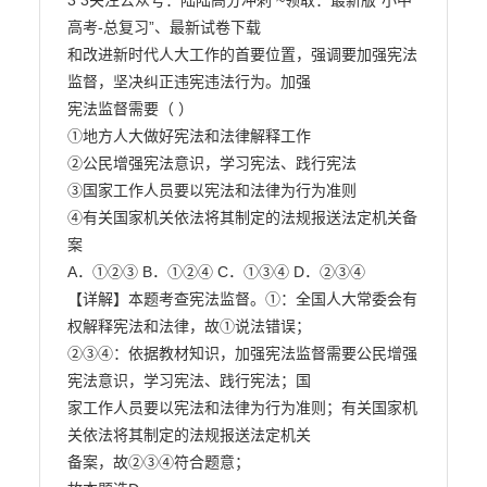
3 3关注公众号：陆陆高分冲刺 ~领取：最新版“小中
高考-总复习”、最新试卷下载

和改进新时代人大工作的首要位置，强调要加强宪法
监督，坚决纠正违宪违法行为。加强

宪法监督需要（ ）

①地方人大做好宪法和法律解释工作

②公民增强宪法意识，学习宪法、践行宪法

③国家工作人员要以宪法和法律为行为准则

④有关国家机关依法将其制定的法规报送法定机关备
案

A．①②③ B．①②④ C．①③④ D．②③④

【详解】本题考查宪法监督。①：全国人大常委会有
权解释宪法和法律，故①说法错误；

②③④：依据教材知识，加强宪法监督需要公民增强
宪法意识，学习宪法、践行宪法；国

家工作人员要以宪法和法律为行为准则；有关国家机
关依法将其制定的法规报送法定机关

备案，故②③④符合题意；
