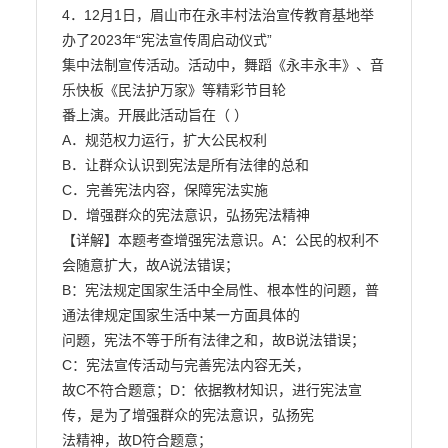
4．12月1日，眉山市在永丰村法治宣传教育基地举
办了2023年“宪法宣传周启动仪式”

集中法制宣传活动。活动中，舞蹈《永丰永丰》、音
乐快板《民法护万家》等精彩节目轮

番上演。开展此活动旨在（ ）

A．规范权力运行，扩大公民权利

B．让群众认识到宪法是所有法律的总和

C．完善宪法内容，保障宪法实施

D．增强群众的宪法意识，弘扬宪法精神

【详解】本题考查增强宪法意识。A：公民的权利不
会随意扩大，故A说法错误；

B：宪法规定国家生活中全局性、根本性的问题，普
通法律规定国家生活中某一方面具体的

问题，宪法不等于所有法律之和，故B说法错误；
C：宪法宣传活动与完善宪法内容无关，

故C不符合题意；D：依据教材知识，进行宪法宣
传，是为了增强群众的宪法意识，弘扬宪

法精神，故D符合题意；
