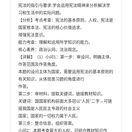
宪法的指引与要求;学会运用宪法精神来分析解决学
习和生活中的实际问题。

【分析】考点考查：宪法的基本原则、人权、宪法是
国家根本法、宪法的核心价值追求、

增强宪法意识。

能力考查：理解和运用所学知识的能力。

核心素养：政治认同、法治观念。

【详解】（1）小问1：第一步：审设问，明确主体、
作答范围及作答角度。

本题的设问主体为国家，需要运用宪法的基本原则的
有关知识，从体现类习题的角度进行

作答。

第二步：审材料，提取关键词，链接教材知识。

关键词：国国家机构前面大多冠以“人民”二字→可链
接我国是人民民主专政的社会主义

国家；国家的一切权力属于人民。

第三步：整合信息，组织答案。

小问2：本题考查最大的人权，可结合教材知识作