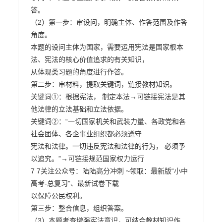
答。

（2）第一步：审设问，明确主体、作答范围及作答
角度。

本题的设问主体为国家，需要运用宪法是国家根本
法、宪法的核心价值追求的有关知识，

从体现类习题的角度进行作答。

第二步：审材料，提取关键词，链接教材知识。

关键词①：根据宪法， 制定本法→可链接宪法是其
他法律的立法基础和立法依据。

关键词②：“一切国家机关和武装力量、各政党和各
社会团体、各企事业组织都必须遵守

宪法和法律。一切违反宪法和法律的行为， 必须予
以追究。”→可链接规范国家权力运行

7 7关注公众号：陆陆高分冲刺 ~领取：最新版“小中
高考-总复习”、最新试卷下载

以保障公民权利。

第三步：整合信息，组织答案。

（3）本题考查增强宪法意识，可结合教材知识作