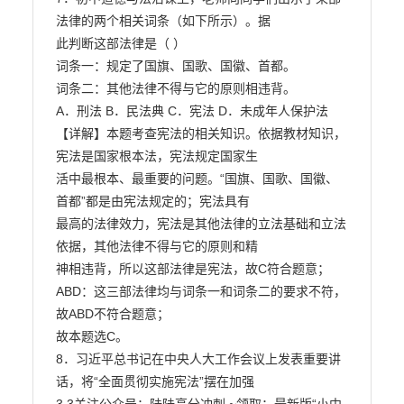
法律的两个相关词条（如下所示）。据

此判断这部法律是（ ）

词条一：规定了国旗、国歌、国徽、首都。

词条二：其他法律不得与它的原则相违背。

A．刑法 B．民法典 C．宪法 D．未成年人保护法

【详解】本题考查宪法的相关知识。依据教材知识，
宪法是国家根本法，宪法规定国家生

活中最根本、最重要的问题。“国旗、国歌、国徽、
首都”都是由宪法规定的；宪法具有

最高的法律效力，宪法是其他法律的立法基础和立法
依据，其他法律不得与它的原则和精

神相违背，所以这部法律是宪法，故C符合题意；

ABD：这三部法律均与词条一和词条二的要求不符，
故ABD不符合题意；

故本题选C。

8．习近平总书记在中央人大工作会议上发表重要讲
话，将“全面贯彻实施宪法”摆在加强
