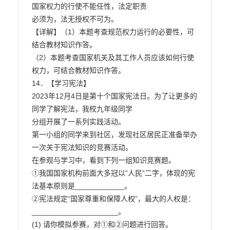
国家权力的行使不能任性，法定职责

必须为，法无授权不可为。

【详解】（1）本题考查规范权力运行的必要性，可
结合教材知识作答。

（2）本题考查国家机关及其工作人员应该如何行使
权力，可结合教材知识作答。

14．【学习宪法】

2023年12月4日是第十个国家宪法日。为了让更多的
同学了解宪法，我校九年级同学

分组开展了一系列实践活动。

第一小组的同学来到社区，发现社区居民正准备举办
一次关于宪法知识的竞赛活动。

在参观与学习中，看到下列一组知识竞赛题。

①我国国家机构前面大多冠以“人民”二字，体现的宪
法基本原则是____________。

②宪法规定“国家尊重和保障人权”，最大的人权是：
_____________________。

(1) 请你模拟参赛，对①和②问题进行回答。
