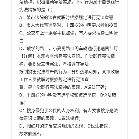
法精神，积极推动宪法实施。下列行为属于自觉践行
宪法精神的是（ ）

A．某市法院的法官就职时根据规定进行宪法宣誓

B．市人大代表选举时，十四岁的小明要求参加投票

C．公交车上一乘客手机被偷，有人要求搜身证明清
白

D．放学的路上，小亮见路口无车辆通行迅速闯红灯

【详解】本题考查增强宪法意识。自觉践行宪法精
神，要积极宣传宪法，严格遵守宪法，

抵制损害宪法尊严的行为，分析选项可知，某市政府
工作人员就职时根据规定进行宪法宣

誓，是自觉践行宪法精神的表现，A说法正确；

B：十四岁的小明没有选举权和被选举权，B说法错
误；

C：搜身侵犯了公民的人身权利，有人要求搜身是法
律意识淡薄的表现，C说法错误；

D：闯红灯的违反交通规则的表现，D说法错误；

故本题选A。
