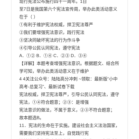
现行宪法公布施行四十一周年。1日

至7日是我国第六个宪法宣传周，举办此类活动意义
在于（ ）

①有利于维护宪法权威，捍卫宪法尊严

②我们要增强宪法意识，践行宪法

③坚决同破坏宪法的行为作斗争

④引导公民认同宪法，遵守宪法

A．①② B．①④ C．②③ D．③④

【详解】本题考查增强宪法意识。根据题文、结合所
学可知，举办此类活动意义在于维护

4 4关注公众号：陆陆高分冲刺 ~领取：最新版“小中
高考-总复习”、最新试卷下载

宪法权威，捍卫宪法尊严，引导公民认同宪法，遵守
宪法，①④符合题意；②③：是增强

宪法意识的做法，不属于意义，②③不符合题意；

故本题选B。

11．宪法的生命在于实施。建设社会主义法治国家，
需要我们坚持宪法至上，自觉践行宪
