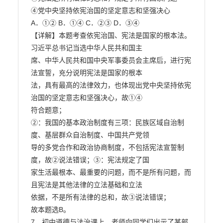
④党中央坚持依宪治国的坚定意志和坚强决心

A．①② B．①④ C．②③ D．③④

【详解】本题考查依宪治国、宪法是国家的根本法。
习近平总书记当选中华人民共和国主

席、中华人民共和国中央军事委员会主席后，进行宪
法宣誓，充分说明宪法是国家的根本

法，具有最高的法律效力，也体现出党中央坚持依宪
治国的坚定意志和坚强决心，故①④

符合题意；

②：我国的基本政治制度有三项：民族区域自治制
度、基层群众自治制度、中国共产党领

导的多党合作和政治协商制度，不包括宪法宣誓制
度，故②说法错误；③：宪法规定了国

家生活最根本、最重要的问题，而不是所有问题，而
且宪法是其他法律的立法基础和立法

依据，不是所有法律的总和，故③说法错误；

故本题选B。

7．初中道德与法治课上，老师向同学们出示了某部