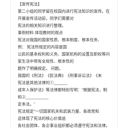
【宣传宪法】

第二小组的同学留在校园内进行宪法知识的宣传。在
开展宣传活动前，同学们需要对

宪法的相关知识进行整理。

事例材料 体现教材的观点

宪法对我国的国家性质、根本制度、根本任务、 
例： 宪法所规定的内容是国

公民的基本权利和义务、国家机构的设置及职权等问 
家生活中带有全局性、根本性的

题作了明确规定。 问题。

我国的《刑法》《民法典》《刑事诉讼法》《未

宪法是其他法律的①______

成年人保护法》等法律都特别写明：“根据宪法，制

和②__________

定本法。”

宪法规定“一切国家机关和武装力量、各政党和

这体现了宪法的核心价值追

各社会团体、各企事业组织都必须遵守宪法和法律。
