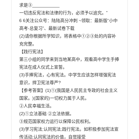
求是③___________

一切违反宪法和法律的行为，必须予以追究。”

6 6关注公众号：陆陆高分冲刺 ~领取：最新版“小中
高考-总复习”、最新试卷下载

(2)请你根据所学知识，将表格中①②③处的内容补
充完整。

【践行宪法】

第三小组的同学来到当地某高中，观看高中学生手捧
宪法在成人仪式上宣誓。

(3)手捧宪法，心有宪法。中学生应该怎样增强宪法
意识，捍卫宪法尊严?

【参考答案】(1)①(我国是人民民主专政的社会主义
国家。)(国家的)一切权力属于人民。

②人民幸福生活。

(2)①立法基础 ②立法依据。

③规范国家权力运行以保障公民权利。

(3)学习宪法;认同宪法;践行宪法。如积极参加宪法宣
传活动;认同宪法的价值，自觉接受
