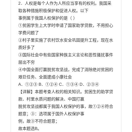
2．人权是每个人作为人所应当享有的权利。我国采
取各种措施积极保护和促进人权。以下

事例属于我国人权保护的是（ ）

①贫困学生上大学时申请了国家助学贷款，不用担心
学费问题了

②村子里实施了农村饮水安全巩固提升工程，现在水
质好多了

③国际社会中有些国家种族主义言论和恶性骚扰事件
层出不穷

④中国全面打赢脱贫攻坚战，完成了消除绝对贫困的
艰巨任务、全面建成小康社会

A．①②③ B．①②④ C．①③④ D．②③④

【详解】本题考查人权的相关知识。贫困生的助学贷
款、村里水质问题的解决、中国打赢

脱贫攻坚战都属于我国人权保护的事，故①②④符合
题意；③：选项属于国外人权保护事

例，故③不符合题意；

故本题选B。
