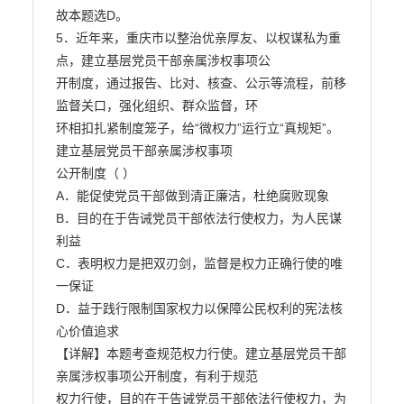
故本题选D。

5．近年来，重庆市以整治优亲厚友、以权谋私为重
点，建立基层党员干部亲属涉权事项公

开制度，通过报告、比对、核查、公示等流程，前移
监督关口，强化组织、群众监督，环

环相扣扎紧制度笼子，给“微权力”运行立“真规矩”。
建立基层党员干部亲属涉权事项

公开制度（ ）

A．能促使党员干部做到清正廉洁，杜绝腐败现象

B．目的在于告诫党员干部依法行使权力，为人民谋
利益

C．表明权力是把双刃剑，监督是权力正确行使的唯
一保证

D．益于践行限制国家权力以保障公民权利的宪法核
心价值追求

【详解】本题考查规范权力行使。建立基层党员干部
亲属涉权事项公开制度，有利于规范

权力行使，目的在于告诫党员干部依法行使权力，为