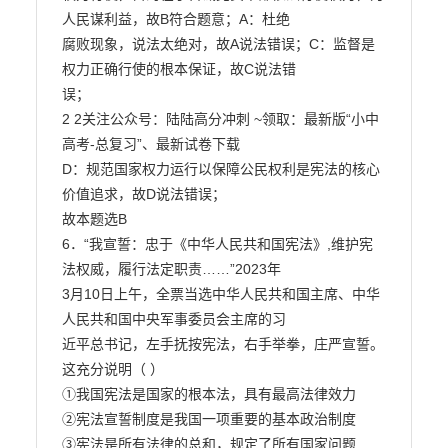
人民谋利益，故B符合题意；A：杜绝

腐败现象，说法太绝对，故A说法错误；C：监督是
权力正确行使的根本保证，故C说法错

误；

2 2关注公众号：陆陆高分冲刺 ~领取：最新版“小中
高考-总复习”、最新试卷下载

D：规范国家权力运行以保障公民权利是宪法的核心
价值追求，故D说法错误；

故本题选B

6．“我宣誓：忠于《中华人民共和国宪法》,维护宪
法权威，履行法定职责……”2023年

3月10日上午，全票当选中华人民共和国主席、中华
人民共和国中央军事委员会主席的习

近平总书记，左手抚按宪法，右手举拳，庄严宣誓。
这充分说明（ ）

①我国宪法是国家的根本法，具有最高法律效力

②宪法宣誓制度是我国一项重要的基本政治制度

③宪法是所有法律的总和，规定了所有国家问题
