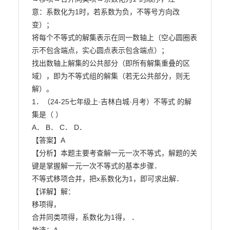
意：系数化为1时，若系数为负，不等号方向改
变）；

将每个不等式的解集表示在同一数轴上（空心圆圈表
示不包含端点，实心圆点表示包含端点）；

找出数轴上解集的公共部分（即所有解集重叠的区
域），即为不等式组的解集（若无公共部分，则无

解）。

1．（24-25七年级上·吉林白城·月考）不等式 的解
集是（ ）

A． B． C． D．

【答案】A

【分析】本题主要考查解一元一次不等式，解题的关
键是掌握解一元一次不等式的基本步骤．

不等式移项合并，把x系数化为1，即可求出解．

【详解】解：

移项得，

合并同类项得，系数化为1得， ．
