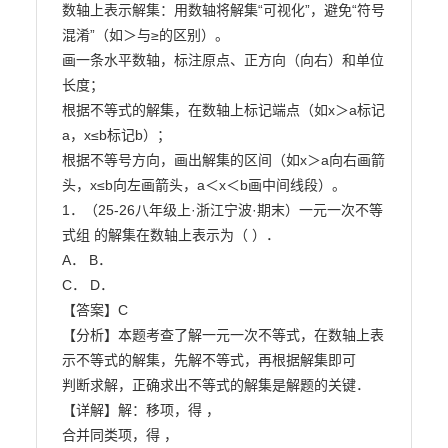
数轴上表示解集：用数轴将解集“可视化”，避免“符号
混淆”（如＞与≥的区别）。

画一条水平数轴，标注原点、正方向（向右）和单位
长度；

根据不等式的解集，在数轴上标记端点（如x＞a标记
a，x≤b标记b）；

根据不等号方向，画出解集的区间（如x＞a向右画箭
头，x≤b向左画箭头，a＜x＜b画中间线段）。

1．（25-26八年级上·浙江宁波·期末）一元一次不等
式组 的解集在数轴上表示为（ ）．

A． B．

C． D．

【答案】C

【分析】本题考查了解一元一次不等式，在数轴上表
示不等式的解集，先解不等式，再根据解集即可

判断求解，正确求出不等式的解集是解题的关键．

【详解】解：移项，得 ，

合并同类项，得 ，
