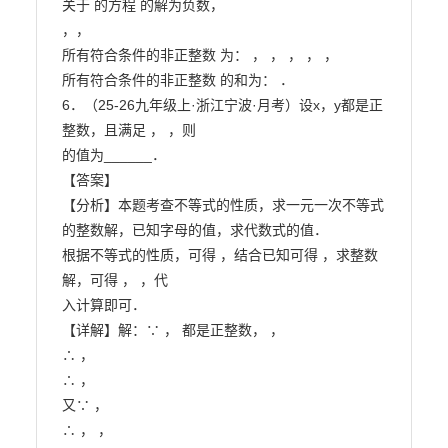
关于 的方程 的解为负数，

，，

所有符合条件的非正整数 为： ， ， ， ， ，

所有符合条件的非正整数 的和为： ．

6．（25-26九年级上·浙江宁波·月考）设x，y都是正
整数，且满足 ， ，则

的值为______．

【答案】

【分析】本题考查不等式的性质，求一元一次不等式
的整数解，已知字母的值，求代数式的值．

根据不等式的性质，可得 ，结合已知可得 ，求整数
解，可得 ， ，代

入计算即可．

【详解】解：∵ ， 都是正整数， ，

∴ ，

∴ ，

又∵ ，

∴ ， ，
