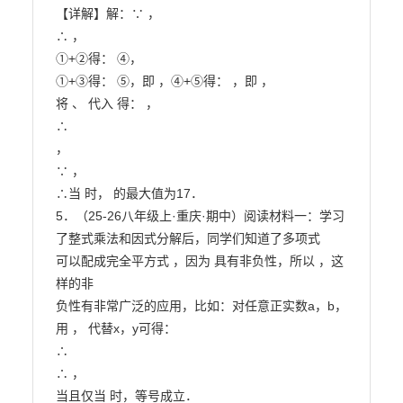
【详解】解：∵ ，

∴ ，

①+②得： ④，

①+③得： ⑤，即 ，④+⑤得： ，即 ，

将 、 代入 得： ，

∴

，

∵ ，

∴当 时， 的最大值为17．

5．（25-26八年级上·重庆·期中）阅读材料一：学习
了整式乘法和因式分解后，同学们知道了多项式

可以配成完全平方式 ，因为 具有非负性，所以 ，这
样的非

负性有非常广泛的应用，比如：对任意正实数a，b，
用 ， 代替x，y可得：

∴

∴ ，

当且仅当 时，等号成立．
