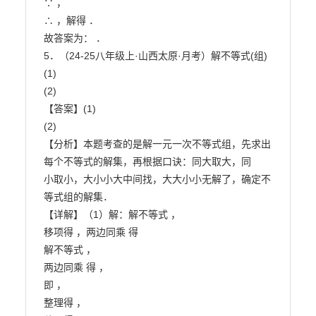
∵ ，

∴ ，解得 ．

故答案为： ．

5．（24-25八年级上·山西太原·月考）解不等式(组)

(1)

(2)

【答案】(1)

(2)

【分析】本题考查的是解一元一次不等式组，先求出
每个不等式的解集，再根据口诀：同大取大，同

小取小，大小小大中间找，大大小小无解了，确定不
等式组的解集．

【详解】（1）解：解不等式 ，

移项得 ，两边同乘 得

解不等式 ，

两边同乘 得 ，

即 ，

整理得 ，
