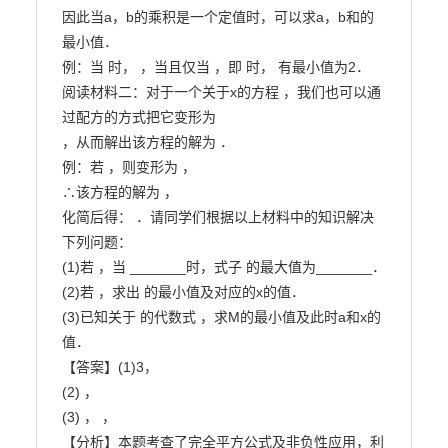
因此当a，b的乘积是一个定值时，可以求a，b和的
最小值．

例：当 时， ，当且仅当 ，即 时， 有最小值为2．

阅读材料二：对于一个关于x的方程 ，我们也可以通
过配方的方式把它变形为

，从而解出该方程的解为 ．

例：若 ，则变形为 ，

∴该方程的解为 ，

化简后得： ．请同学们根据以上材料中的知识解决
下列问题：

(1)若 ，当 _______时，式子 的最大值为_______．

(2)若 ，求出 的最小值及对应的x的值．

(3)已知关于 的代数式 ，求M的最小值及此时a和x的
值．

【答案】(1)3，

(2) ，

(3) ， ，

【分析】本题考查了完全平方公式及非负性应用，利