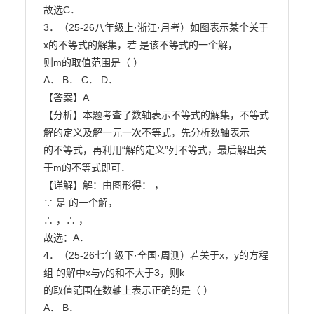
故选C．

3．（25-26八年级上·浙江·月考）如图表示某个关于
x的不等式的解集，若 是该不等式的一个解，

则m的取值范围是（ ）

A． B． C． D．

【答案】A

【分析】本题考查了数轴表示不等式的解集，不等式
解的定义及解一元一次不等式，先分析数轴表示

的不等式，再利用“解的定义”列不等式，最后解出关
于m的不等式即可．

【详解】解：由图形得： ，

∵ 是 的一个解，

∴ ，∴ ，

故选：A．

4．（25-26七年级下·全国·周测）若关于x，y的方程
组 的解中x与y的和不大于3，则k

的取值范围在数轴上表示正确的是（ ）

A． B．
