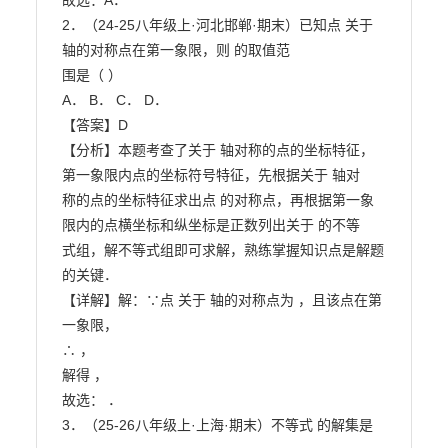
故选：A．

2．（24-25八年级上·河北邯郸·期末）已知点 关于 
轴的对称点在第一象限，则 的取值范

围是（ ）

A． B． C． D．

【答案】D

【分析】本题考查了关于 轴对称的点的坐标特征，
第一象限内点的坐标符号特征，先根据关于 轴对

称的点的坐标特征求出点 的对称点，再根据第一象
限内的点横坐标和纵坐标是正数列出关于 的不等

式组，解不等式组即可求解，熟练掌握知识点是解题
的关键．

【详解】解：∵点 关于 轴的对称点为 ，且该点在第
一象限，

∴ ，

解得 ，

故选： ．

3．（25-26八年级上·上海·期末）不等式 的解集是