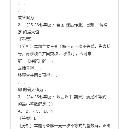
∴ ，

∴ ，

故答案为： ．

2．（25-26七年级下·全国·课后作业）已知 ．请确
定 的最大值．

【答案】

【分析】本题主要考查了解一元一次不等式．先去括
号，再移项合并同类项，可得到 ，即可求

解．【详解】解： ，

去括号得： ，

移项合并同类项得： ，

∴ ，

即 的最大值为 ．

3．（24-25七年级下·陕西汉中·期末）满足不等式 
的最小整数解是（ ）

A． B．7 C． D．4

【答案】B

【分析】本题考查解一元一次不等式的整数解，正确