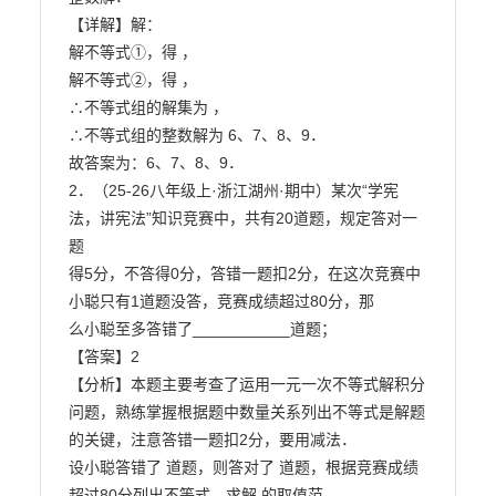
【详解】解：

解不等式①，得 ，

解不等式②，得 ，

∴不等式组的解集为 ，

∴不等式组的整数解为 6、7、8、9．

故答案为：6、7、8、9．

2．（25-26八年级上·浙江湖州·期中）某次“学宪
法，讲宪法”知识竞赛中，共有20道题，规定答对一
题

得5分，不答得0分，答错一题扣2分，在这次竞赛中
小聪只有1道题没答，竞赛成绩超过80分，那

么小聪至多答错了___________道题；

【答案】2

【分析】本题主要考查了运用一元一次不等式解积分
问题，熟练掌握根据题中数量关系列出不等式是解题
的关键，注意答错一题扣2分，要用减法．

设小聪答错了 道题，则答对了 道题，根据竞赛成绩
超过80分列出不等式，求解 的取值范
