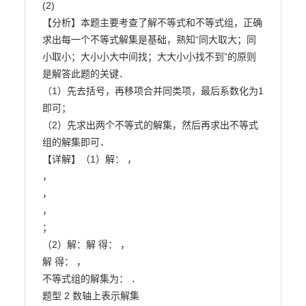
(2)

【分析】本题主要考查了解不等式和不等式组，正确
求出每一个不等式解集是基础，熟知“同大取大；同
小取小；大小小大中间找；大大小小找不到”的原则
是解答此题的关键．

（1）先去括号，再移项合并同类项，最后系数化为1
即可；

（2）先求出两个不等式的解集，然后再求出不等式
组的解集即可．

【详解】（1）解： ，

，

，

，

；

（2）解：解 得： ，

解 得： ，

不等式组的解集为： ．

题型 2 数轴上表示解集
