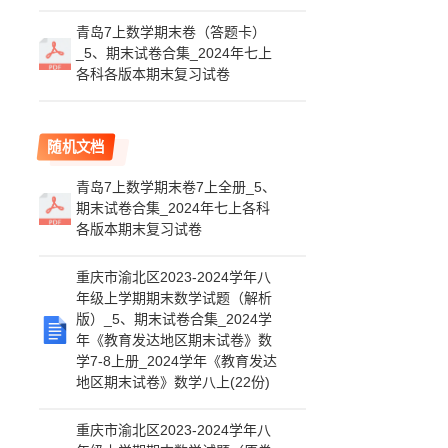
青岛7上数学期末卷（答题卡）
_5、期末试卷合集_2024年七上
各科各版本期末复习试卷
随机文档
青岛7上数学期末卷7上全册_5、
期末试卷合集_2024年七上各科
各版本期末复习试卷
重庆市渝北区2023-2024学年八
年级上学期期末数学试题（解析
版）_5、期末试卷合集_2024学
年《教育发达地区期末试卷》数
学7-8上册_2024学年《教育发达
地区期末试卷》数学八上(22份)
重庆市渝北区2023-2024学年八