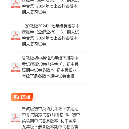
模拟卷（参考答案）_5、期末试
卷合集_2024年七上各科各版本
期末复习试卷
（沪教版2024）七年级英语期末
模拟卷（全解全析）_5、期末试
卷合集_2024年七上各科各版本
期末复习试卷
鲁教版初中英语八年级下册期中
考试模拟试卷(1)A卷_6、初中英
语期中试卷多版本_初中英语八
年级下册各版本期中试卷合辑
热门文档
鲁教版初中英语九年级下学期期
中考试模拟试卷(1)(I)卷_6、初中
英语期中试卷多版本_初中英语
九年级下册各版本期中试卷合辑