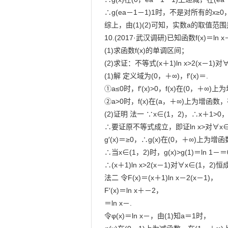
∴g(ea－1－1)
1时，不是对所有的x≥0，都有
综上，由(1)(2)可知，实数a的取值范围是(
10.(2017·武汉调研)已知函数f(x)＝ln x－
(1)求函数f(x)的单调区间；

(2)求证：不等式(x＋1)ln x>2(x－1)对
(1)解 定义域为(0，＋∞)，f′(x)＝.

①a≤0时，f′(x)>0，f(x)在(0，＋∞)上
②a>0时，f(x)在(a，＋∞)上为增函数，在
(2)证明 法一 ∵x∈(1，2)，∴x＋1>0，
∴要证原不等式成立，即证ln x>对∀x∈(1
g′(x)＝≥0，∴g(x)在(0，＋∞)上为增函
∴当x∈(1，2)时，g(x)>g(1)＝ln 1－
∴(x＋1)ln x>2(x－1)对∀x∈(1，2)恒成
法二 令F(x)＝(x＋1)ln x－2(x－1)，

F′(x)＝ln x＋－2，

＝ln x－.

令φ(x)＝ln x－，由(1)知a＝1时，
