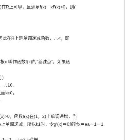
在R上可导，且满足f(x)－xf′(x)>0，则(

恒成立，因此在R上是单调递减函数，∴<，即

的实数根x 叫作函数f(x)的“新驻点”，如果函

)

点，∴1
0.

而k≥0，



′(x)>0，函数f(x)在(1，2)上单调递增，当

0，1)上单调递减，所以k
1时，令g′(x)＝0解得x＝ea－1－1.

a－1－1，＋∞)上递增，
