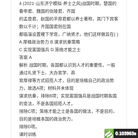
0.103963s