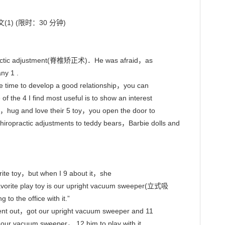
iropractic adjustment(脊椎矫正术)．He was afraid，as

ny 1 .

the time to develop a good relationship，you can

f the 4 I find most useful is to show an interest

ch，hug and love their 5 toy，you open the door to

chiropractic adjustments to teddy bears，Barbie dolls and 
orite toy，but when I 9 about it，she

avorite play toy is our upright vacuum sweeper(立式吸

o the office with it.”

went out，got our upright vacuum sweeper and 11

 our vacuum sweeper， 12 him to play with it.
