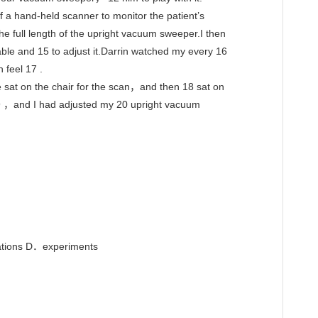
 a hand-held scanner to monitor the patient’s

he full length of the upright vacuum sweeper.I then

ble and 15 to adjust it.Darrin watched my every 16

feel 17 .

 sat on the chair for the scan，and then 18 sat on

 ，and I had adjusted my 20 upright vacuum

tions D．experiments
