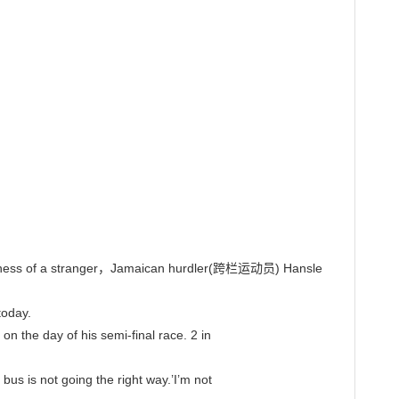
ness of a stranger，Jamaican hurdler(跨栏运动员) Hansle 
oday.

on the day of his semi-final race. 2 in

us is not going the right way.’I’m not
