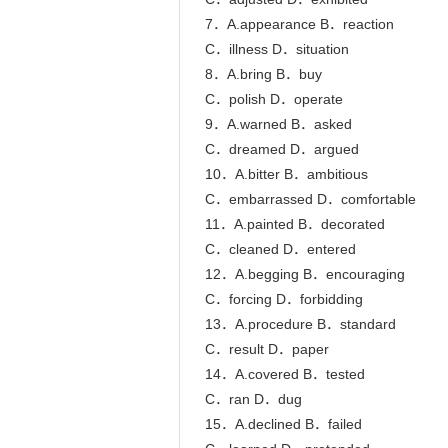
7．A.appearance B．reaction

C．illness D．situation

8．A.bring B．buy

C．polish D．operate

9．A.warned B．asked

C．dreamed D．argued

10．A.bitter B．ambitious

C．embarrassed D．comfortable

11．A.painted B．decorated

C．cleaned D．entered

12．A.begging B．encouraging

C．forcing D．forbidding

13．A.procedure B．standard

C．result D．paper

14．A.covered B．tested

C．ran D．dug

15．A.declined B．failed
