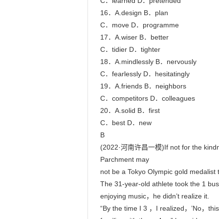
C．learned D．pretended

16．A.design B．plan

C．move D．programme

17．A.wiser B．better

C．tidier D．tighter

18．A.mindlessly B．nervously

C．fearlessly D．hesitatingly

19．A.friends B．neighbors

C．competitors D．colleagues

20．A.solid B．first

C．best D．new

B

(2022·河南许昌一模)If not for the kind
Parchment may

not be a Tokyo Olympic gold medalist t
The 31-year-old athlete took the 1 bus 
enjoying music，he didn’t realize it.

“By the time I 3 ，I realized，’No，this b