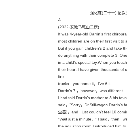
                            强化练(二十一) 记叙文(1) (限时：30 分钟)

A

(2022·安徽马鞍山二模)

It was 4-year-old Darrin’s first ch
most children are on their first visit to a
But if you gain children’s 2 and take 
do anything with their complete 3 .One o
in a child’s special toy.When you tou
their heart.I have given thousands of 
fire

trucks—you name it，I’ve 6 it.

Darrin’s 7 ，however，was different.

I had told Darrin’s mother to 8 his fav
said，“Sorry，Dr.Stillwagon.Darrin’s f
尘器)，and I just couldn’t feel 10 coming t
“Wait just a minute，” I said，then I 
the adjusting room.I introduced him to