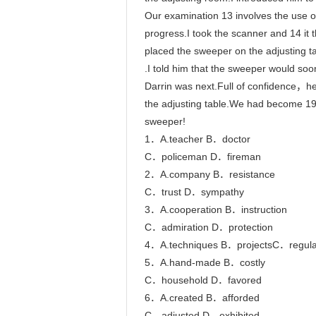
Our examination 13 involves the use of
progress.I took the scanner and 14 it t
placed the sweeper on the adjusting ta
.I told him that the sweeper would soon 
Darrin was next.Full of confidence，he
the adjusting table.We had become 19
sweeper!

1．A.teacher B．doctor

C．policeman D．fireman

2．A.company B．resistance

C．trust D．sympathy

3．A.cooperation B．instruction

C．admiration D．protection

4．A.techniques B．projectsC．regula
5．A.hand-made B．costly

C．household D．favored

6．A.created B．afforded

C．adjusted D．exhibited
