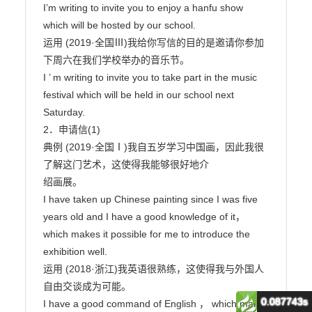
0.087743s