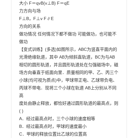
大小 F＝qvB(v⊥B) F＝qE

力方向与场

F⊥B，F⊥v F∥E

方向的关系

做功情况 任何情况下都不做功 可能做功，也可能不
做功

【变式训练】(多选)如图所示，ABC为竖直平面内的
光滑绝缘轨道，其中 AB为倾斜直轨道，BC为与AB

相切的圆形轨道，并且圆形轨道处在匀强磁场中，磁
场方向垂直于纸面向里．质量相同的甲、乙、丙三个

小球(均可视为质点)中，甲球带正电、乙球带负电、
丙球不带电．现将三个小球在轨道 AB上分别从不同
高

度处由静止释放，都恰好通过圆形轨道的最高点，则
( )

A．经过最高点时，三个小球的速度相等

B．经过最高点时，甲球的速度最小

C．甲球的释放位置比乙球的位置高
