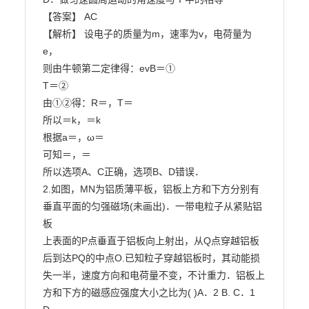
【答案】 AC

【解析】 设电子的质量为m，速率为v，电荷量为
e，

则由牛顿第二定律得：evB＝①

T＝②

由①②得：R＝，T＝

所以＝k，＝k

根据a＝，ω＝

可知＝，＝

所以选项A、C正确，选项B、D错误．

2.如图，MN为铝质薄平板，铝板上方和下方分别有
垂直平面的匀强磁场(未画出)．一带电粒子从紧贴铝
板

上表面的P点垂直于铝板向上射出，从Q点穿越铝板
后到达PQ的中点O.已知粒子穿越铝板时，其动能损

失一半，速度方向和电荷量不变，不计重力．铝板上
方和下方的磁感应强度大小之比为( )A．2 B. C．1 