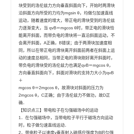
块受到的洛伦兹力方向垂直斜面向下，开始时两滑块
沿斜面方向所受的力均为mgsin θ，均做匀加速直线

运动，随着速度的增大，带正电的滑块受到的洛伦兹
力逐渐变大，当 qvB＝mgcos θ时，带正电的滑块恰

能离开斜面，而带负电的滑块将一直沿斜面运动，不
会离开斜面，A正确，B错误；由于两滑块加速度相

同，所以在带正电的滑块离开斜面前两者在斜面上运
动的速度总相同，当带正电的滑块刚好离开斜面时，

带负电的滑块受的洛伦兹力也满足qvB＝mgcos θ，
方向垂直斜面向下，斜面对滑块的支持力大小为qvB
＋

mgcos θ＝2mgcos θ，故滑块对斜面的压力为
2mgcos θ，C正确；由于洛伦兹力不做功，故D正
确．

【知识点三】带电粒子在匀强磁场中的运动

1．在匀强磁场中，当带电粒子平行于磁场方向运动
时，粒子做匀速直线运动．

2．带电粒子以速度v垂直射入磁感应强度为B的匀强