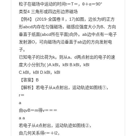
粒子在磁场中运动的时间t＝T＝，θ＋α＝90°

类型4 三角形或四边形边界磁场

【例4】 (2019·全国卷Ⅱ，17)如图，边长为l的正方
形abcd内存在匀强磁场，磁感应强度大小为B、方向

垂直于纸面(abcd所在平面)向外。ab边中点有一电子
发射源O，可向磁场内沿垂直于ab边的方向发射电
子。

已知电子的比荷为k。则从a、d两点射出的电子的速
度大小分别为( )A.kBl，kBl B.kBl，kBl

C.kBl，kBl D.kBl，kBl

【答案】B

【解析】若电子从a点射出，运动轨迹如图线①，

r＝

a

由qvB＝m得v＝＝＝

a a

若电子从d点射出，运动轨迹如图线②，

由几何关系得r＝＋l2，
