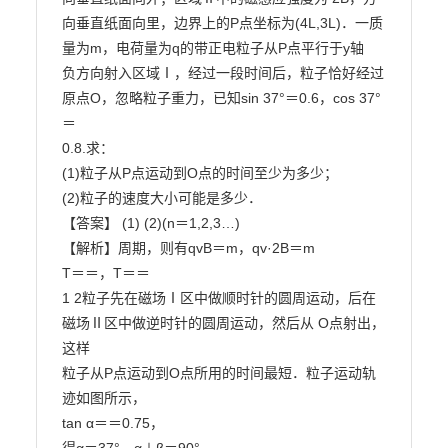
向垂直纸面向里，边界上的P点坐标为(4L,3L)．一质
量为m，电荷量为q的带正电粒子从P点平行于y轴

负方向射入区域Ⅰ，经过一段时间后，粒子恰好经过
原点O，忽略粒子重力，已知sin 37°＝0.6，cos 37°
＝

0.8.求：

(1)粒子从P点运动到O点的时间至少为多少；

(2)粒子的速度大小可能是多少．

【答案】 (1) (2)(n＝1,2,3…)

【解析】周期，则有qvB＝m，qv·2B＝m

T＝＝，T＝＝

1 2粒子先在磁场Ⅰ区中做顺时针的圆周运动，后在
磁场Ⅱ区中做逆时针的圆周运动，然后从 O点射出，
这样

粒子从P点运动到O点所用的时间最短．粒子运动轨
迹如图所示，

tan α＝＝0.75，
