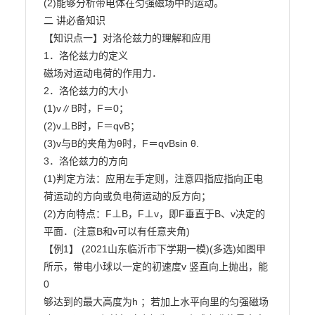
(2)能够分析带电体在匀强磁场中的运动。

二 讲必备知识

【知识点一】对洛伦兹力的理解和应用

1．洛伦兹力的定义

磁场对运动电荷的作用力．

2．洛伦兹力的大小

(1)v∥B时，F＝0；

(2)v⊥B时，F＝qvB；

(3)v与B的夹角为θ时，F＝qvBsin θ.

3．洛伦兹力的方向

(1)判定方法：应用左手定则，注意四指应指向正电
荷运动的方向或负电荷运动的反方向；

(2)方向特点：F⊥B，F⊥v，即F垂直于B、v决定的
平面．(注意B和v可以有任意夹角)

【例1】 (2021山东临沂市下学期一模)(多选)如图甲
所示，带电小球以一定的初速度v 竖直向上抛出，能

0

够达到的最大高度为h ；若加上水平向里的匀强磁场