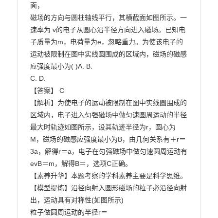
面，

磁场的方向与圆柱轴线平行，其横截面如图所示。一
速率为 v的电子从圆心沿半径方向进入磁场。已知电

子质量为m，电荷量为e，忽略重力。为使该电子的
运动被限制在图中实线圆围成的区域内，磁场的磁感

应强度最小为( )A. B.

C. D.

【答案】 C

【解析】为使电子的运动被限制在图中实线圆围成的
区域内，电子进入匀强磁场中做匀速圆周运动的半径

最大时轨迹如图所示，设其轨迹半径为r，圆心为
M，磁场的磁感应强度最小为B，由几何关系有＋r＝

3a，解得r＝a，电子在匀强磁场中做匀速圆周运动有
evB＝m，解得B＝，选项C正确。

【素养升华】本题考察的学科素养主要是科学思维。

【模型提炼】沿径向射入圆形磁场的粒子必沿径向射
出，运动具有对称性(如图所示)

粒子做圆周运动的半径r＝
