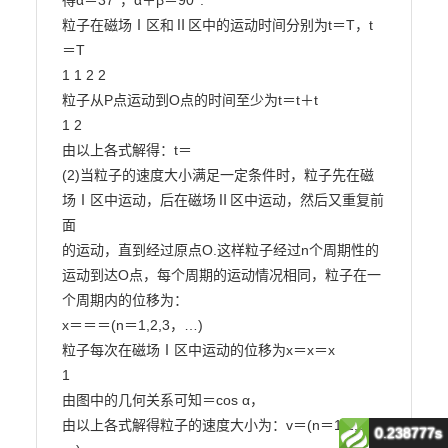
得α＝37°，α＋β＝90°.

粒子在磁场Ⅰ区和Ⅱ区中的运动时间分别为t＝T，t
＝T

1 1 2 2

粒子从P点运动到O点的时间至少为t＝t＋t

1 2

由以上各式解得：t＝

(2)当粒子的速度大小满足一定条件时，粒子先在磁
场Ⅰ区中运动，后在磁场Ⅱ区中运动，然后又重复前
面

的运动，直到经过原点O.这样粒子经过n个周期性的
运动到达O点，每个周期的运动情况相同，粒子在一

个周期内的位移为：

x＝＝＝(n＝1,2,3，…)

粒子每次在磁场Ⅰ区中运动的位移为x＝x＝x

1

由图中的几何关系可知＝cos α，

由以上各式解得粒子的速度大小为：v＝(n＝1,2,3，
0.238777s