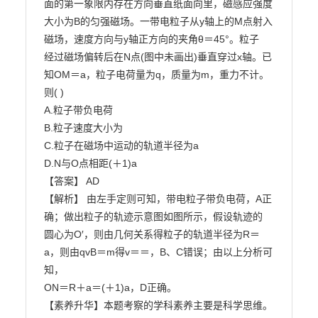
面的第一象限内存在方向垂直纸面向里，磁感应强度

大小为B的匀强磁场。一带电粒子从y轴上的M点射入
磁场，速度方向与y轴正方向的夹角θ＝45°。粒子

经过磁场偏转后在N点(图中未画出)垂直穿过x轴。已
知OM＝a，粒子电荷量为q，质量为m，重力不计。

则( )

A.粒子带负电荷

B.粒子速度大小为

C.粒子在磁场中运动的轨道半径为a

D.N与O点相距(＋1)a

【答案】 AD

【解析】 由左手定则可知，带电粒子带负电荷，A正
确；做出粒子的轨迹示意图如图所示，假设轨迹的

圆心为O′，则由几何关系得粒子的轨道半径为R＝
a，则由qvB＝m得v＝＝，B、C错误；由以上分析可
知，

ON＝R＋a＝(＋1)a，D正确。

【素养升华】本题考察的学科素养主要是科学思维。
