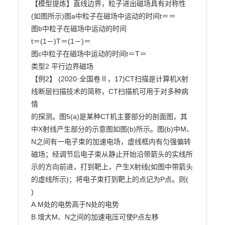
【模型提炼】直线边界，粒子进出磁场具有对称性
(如图所示)图a中粒子在磁场中运动的时间t＝＝

图b中粒子在磁场中运动的时间

t＝(1－)T＝(1－)＝

图c中粒子在磁场中运动的时间t＝T＝

类型2 平行边界磁场

【例2】 (2020·全国卷Ⅱ，17)CT扫描是计算机X射
线断层扫描技术的简称，CT扫描机可用于对多种病
情

的探测。图5(a)是某种CT机主要部分的剖面图，其
中X射线产生部分的示意图如图(b)所示。图(b)中M、

N之间有一电子束的加速电场，虚线框内有匀强偏转
磁场；经调节后电子束从静止开始沿带箭头的实线所

示的方向前进，打到靶上，产生X射线(如图中带箭头
的虚线所示)；将电子束打到靶上的点记为P点。则(

)

A.M处的电势高于N处的电势

B.增大M、N之间的加速电压可使P点左移
