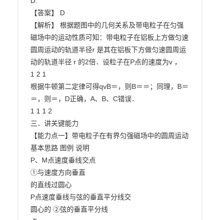
D.

【答案】 D

【解析】 根据题图中的几何关系及带电粒子在匀强
磁场中的运动性质可知：带电粒子在铝板上方做匀速

圆周运动的轨道半径r 是其在铝板下方做匀速圆周运
动的轨道半径 r 的2倍．设粒子在P点的速度为v ，

1 2 1

根据牛顿第二定律可得qvB＝，则B＝＝；同理，B＝
＝，则＝，D正确，A、B、C错误．

1 1 1 2

三．讲关键能力

【能力点一】带电粒子在有界匀强磁场中的圆周运动

基本思路 图例 说明

P、M点速度垂线交点

①与速度方向垂直

的直线过圆心

P点速度垂线与弦的垂直平分线交

圆心的 ②弦的垂直平分线
