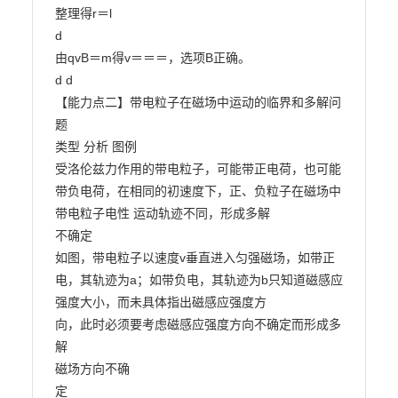
整理得r＝l

d

由qvB＝m得v＝＝＝，选项B正确。

d d

【能力点二】带电粒子在磁场中运动的临界和多解问
题

类型 分析 图例

受洛伦兹力作用的带电粒子，可能带正电荷，也可能

带负电荷，在相同的初速度下，正、负粒子在磁场中

带电粒子电性 运动轨迹不同，形成多解

不确定

如图，带电粒子以速度v垂直进入匀强磁场，如带正

电，其轨迹为a；如带负电，其轨迹为b只知道磁感应
强度大小，而未具体指出磁感应强度方

向，此时必须要考虑磁感应强度方向不确定而形成多

解

磁场方向不确

定
