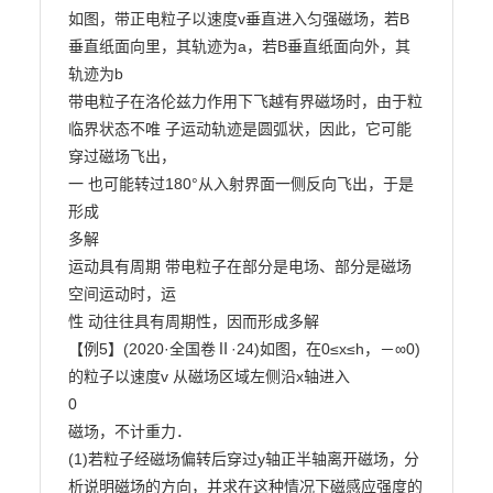
如图，带正电粒子以速度v垂直进入匀强磁场，若B

垂直纸面向里，其轨迹为a，若B垂直纸面向外，其

轨迹为b

带电粒子在洛伦兹力作用下飞越有界磁场时，由于粒

临界状态不唯 子运动轨迹是圆弧状，因此，它可能
穿过磁场飞出，

一 也可能转过180°从入射界面一侧反向飞出，于是
形成

多解

运动具有周期 带电粒子在部分是电场、部分是磁场
空间运动时，运

性 动往往具有周期性，因而形成多解

【例5】(2020·全国卷Ⅱ·24)如图，在0≤x≤h，－∞
0)
的粒子以速度v 从磁场区域左侧沿x轴进入

0

磁场，不计重力．

(1)若粒子经磁场偏转后穿过y轴正半轴离开磁场，分
析说明磁场的方向，并求在这种情况下磁感应强度的
