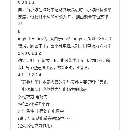
0 3 3 1 3

向，当小球在磁场中运动到最高点时，小球应有水平
速度，设此时小球的动能为 E ，则由能量守恒定律
得

k

mgh ＋E＝mv2，又由于mv2＝mgh ，所以h＞h，D
错误；题图丁中，因小球电性未知，则电场力方向不

2 k 0 0 1 1 2

确定，则h 可能大于h，也可能小于h，因为h>h，所
以h 与h 也无法比较，故C正确，B错误．

4 1 1 1 2 2 4

【素养升华】本题考察的学科素养主要是科学思维。

【归纳总结】洛伦兹力与电场力的比较

洛伦兹力 电场力

v≠0且v不与B平行

产生条件 电荷处在电场中

(说明：运动电荷在磁场中不一

定受洛伦兹力作用)
