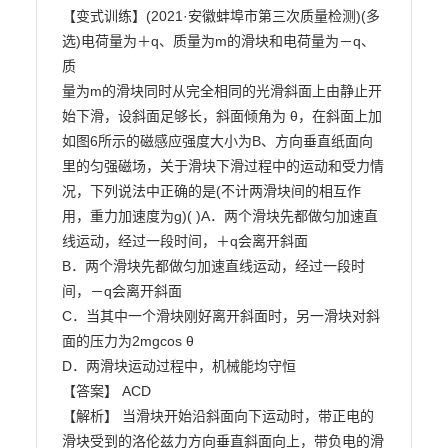
【变式训练】(2021·安徽蚌埠市第三次质量检测)(多
选)电荷量为＋q、质量为m的滑块和电荷量为－q、
质

量为m的滑块同时从完全相同的光滑斜面上由静止开
始下滑，设斜面足够长，斜面倾角为 θ，在斜面上加

如图6所示的磁感应强度大小为B、方向垂直纸面向
里的匀强磁场，关于滑块下滑过程中的运动和受力情

况，下列说法中正确的是(不计两滑块间的相互作
用，重力加速度为g)( )A．两个滑块先都做匀加速直
线运动，经过一段时间，＋q会离开斜面

B．两个滑块先都做匀加速直线运动，经过一段时
间，－q会离开斜面

C．当其中一个滑块刚好离开斜面时，另一滑块对斜
面的压力为2mgcos θ

D．两滑块运动过程中，机械能均守恒

【答案】 ACD

【解析】 当滑块开始沿斜面向下运动时，带正电的
滑块受到的洛伦兹力方向垂直斜面向上，带负电的滑
