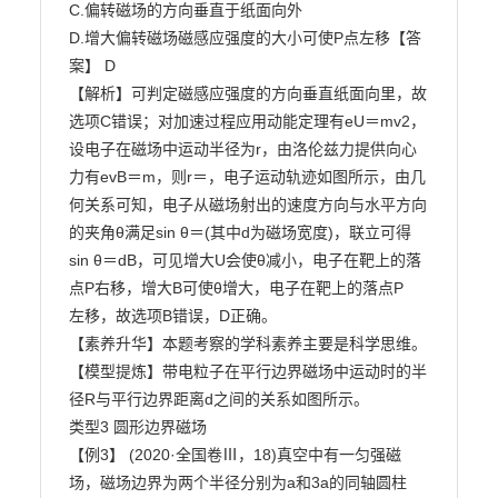
C.偏转磁场的方向垂直于纸面向外

D.增大偏转磁场磁感应强度的大小可使P点左移【答
案】 D

【解析】可判定磁感应强度的方向垂直纸面向里，故
选项C错误；对加速过程应用动能定理有eU＝mv2，

设电子在磁场中运动半径为r，由洛伦兹力提供向心
力有evB＝m，则r＝，电子运动轨迹如图所示，由几

何关系可知，电子从磁场射出的速度方向与水平方向
的夹角θ满足sin θ＝(其中d为磁场宽度)，联立可得

sin θ＝dB，可见增大U会使θ减小，电子在靶上的落
点P右移，增大B可使θ增大，电子在靶上的落点P

左移，故选项B错误，D正确。

【素养升华】本题考察的学科素养主要是科学思维。

【模型提炼】带电粒子在平行边界磁场中运动时的半
径R与平行边界距离d之间的关系如图所示。

类型3 圆形边界磁场

【例3】 (2020·全国卷Ⅲ，18)真空中有一匀强磁
场，磁场边界为两个半径分别为a和3a的同轴圆柱