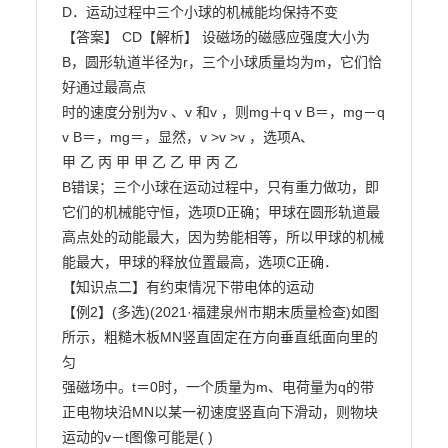
D．运动过程中三个小球的机械能均保持不变

【答案】 CD【解析】 设磁场的磁感应强度大小为
B，圆形轨道半径为r，三个小球质量均为m，它们恰
好通过最高点

时的速度分别为v 、v 和v ，则mg＋q v B＝，mg－q 
v B＝，mg＝，显然，v >v >v ，选项A、

甲 乙 丙 甲 甲 乙 乙 甲 丙 乙

B错误；三个小球在运动过程中，只有重力做功，即
它们的机械能守恒，选项D正确；甲球在圆形轨道最

高点处的动能最大，因为势能相等，所以甲球的机械
能最大，甲球的释放位置最高，选项C正确．

【知识点二】有约束情况下带电体的运动

【例2】(多选)(2021·福建泉州市期末质量检查)如图
所示，粗糙木板MN竖直固定在方向垂直纸面向里的
匀

强磁场中。t＝0时，一个质量为m、电荷量为q的带
正电物块沿MN以某一初速度竖直向下滑动，则物块

运动的v－t图像可能是( )
