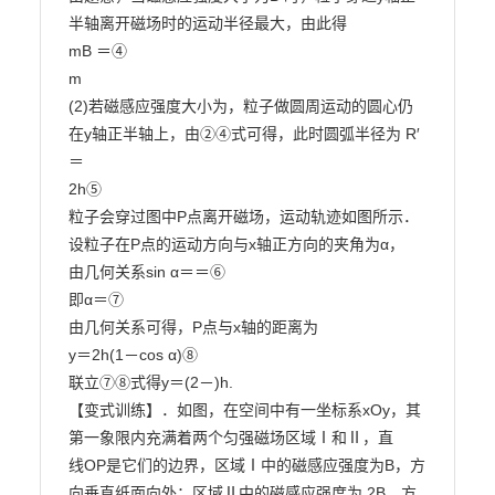
半轴离开磁场时的运动半径最大，由此得

mB ＝④

m

(2)若磁感应强度大小为，粒子做圆周运动的圆心仍
在y轴正半轴上，由②④式可得，此时圆弧半径为 R′
＝

2h⑤

粒子会穿过图中P点离开磁场，运动轨迹如图所示．
设粒子在P点的运动方向与x轴正方向的夹角为α，

由几何关系sin α＝＝⑥

即α＝⑦

由几何关系可得，P点与x轴的距离为

y＝2h(1－cos α)⑧

联立⑦⑧式得y＝(2－)h.

【变式训练】．如图，在空间中有一坐标系xOy，其
第一象限内充满着两个匀强磁场区域Ⅰ和Ⅱ，直

线OP是它们的边界，区域Ⅰ中的磁感应强度为B，方
向垂直纸面向外；区域Ⅱ中的磁感应强度为 2B，方
