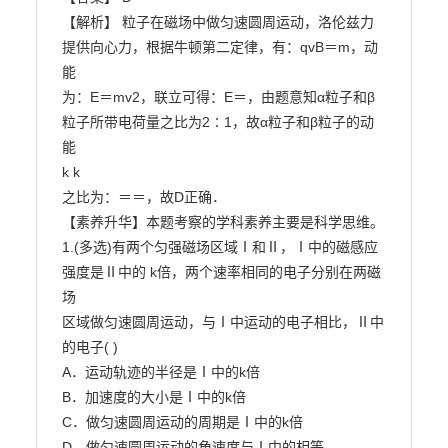
【解析】 粒子在磁场中做匀速圆周运动，洛伦兹力
提供向心力，根据牛顿第二定律，有：qvB＝m，动
能

为：E＝mv2，联立可得：E＝，由题意知α粒子和β
粒子所带电荷量之比为2∶1，故α粒子和β粒子的动
能

k k

之比为：＝＝，故D正确．

【素养升华】本题考察的学科素养主要是科学思维。

1.(多选)有两个匀强磁场区域Ⅰ和Ⅱ，Ⅰ中的磁感应
强度是Ⅱ中的 k倍，两个速率相同的电子分别在两磁
场

区域做匀速圆周运动，与Ⅰ中运动的电子相比，Ⅱ中
的电子( )

A．运动轨迹的半径是Ⅰ中的k倍

B．加速度的大小是Ⅰ中的k倍

C．做匀速圆周运动的周期是Ⅰ中的k倍

D．做匀速圆周运动的角速度与Ⅰ中的相等
