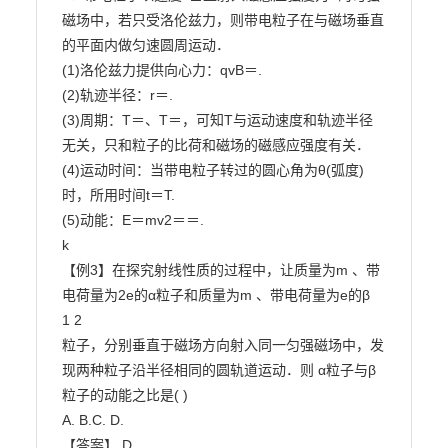
磁场中，若只受洛伦兹力，则带电粒子在与磁场垂直

的平面内做匀速圆周运动．

(1)洛伦兹力提供向心力：qvB＝.

(2)轨迹半径：r＝.

(3)周期：T＝、T＝，可知T与运动速度和轨迹半径
无关，只和粒子的比荷和磁场的磁感应强度有关．

(4)运动时间：当带电粒子转过的圆心角为θ(弧度)
时，所用时间t＝T.

(5)动能：E＝mv2＝＝.

k

【例3】在探究射线性质的过程中，让质量为m 、带
电荷量为2e的α粒子和质量为m 、带电荷量为e的β

1 2

粒子，分别垂直于磁场方向射入同一匀强磁场中，发
现两种粒子沿半径相同的圆轨道运动．则 α粒子与β

粒子的动能之比是( )

A. B.C. D.

【答案】 D
