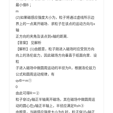
最小值B ；

m

(2)如果磁感应强度大小为，粒子将通过虚线所示边
界上的一点离开磁场．求粒子在该点的运动方向与x
轴

正方向的夹角及该点到x轴的距离．

【答案】 见解析

【解析】(1)由题意，粒子刚进入磁场时应受到方向
向上的洛伦兹力，因此磁场方向垂直于纸面向里．设
粒

子进入磁场中做圆周运动的半径为R，根据洛伦兹力
公式和圆周运动规律，有

qvB＝m①

0

由此可得R＝②

粒子穿过y轴正半轴离开磁场，其在磁场中做圆周运
动的圆心在y轴正半轴上，半径应满足R≤h③

由题意，当磁感应强度大小为B 时，粒子穿过y轴正