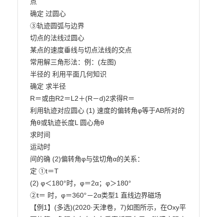
点

确定 过圆心

③轨迹圆弧与边界

切点的法线过圆心

某点的速度垂线与切点法线的交点

常用解三角形法：例：(左图)

半径的 利用平面几何知识

确定 求半径

R＝或由R2＝L2＋(R－d)2求得R＝

利用轨迹对应圆心 (1) 速度的偏转角φ等于AB所对的

角θ或轨迹长度L 圆心角θ

求时间

运动时

间的确 (2)偏转角φ与弦切角α的关系：

定 ①t＝T

(2) φ＜180°时，φ＝2α；φ＞180°

②t＝ 时，φ＝360°－2α类型1 直线边界磁场

【例1】(多选)(2020·天津卷，7)如图所示，在Oxy平