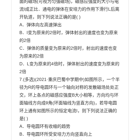
面的磁场(可视为匀强磁场)，磁感应强度的大小与电
流I成正比．通电的弹体在安培力的作用下滑行L后离

开轨道，则下列说法正确的是( )

A．弹体向左高速弹出

B．I变为原来的2倍时，弹体射出的速度也变为原来
的2倍

C．弹体的质量变为原来的2倍时，射出的速度也变
为原来的2倍

D．L变为原来的4倍时，弹体射出的速度变为原来的
2倍

7.(多选)(2021·重庆巴蜀中学期中)如图所示，一个半
径为R的导电圆环与一个轴向对称的发散磁场处处正

交，环上各点的磁感应强度B大小相等，方向均与环
面轴线方向成θ角(环面轴线为竖直方向)，若导电圆

环上通有如图所示的恒定电流I，则下列说法正确的
是( )

A．导电圆环有收缩的趋势

B．导电圆环所受安培力方向竖直向上
