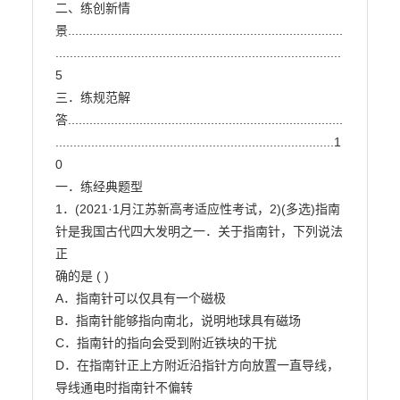
二、练创新情
景.............................................................................
................................................................................
5

三．练规范解
答.............................................................................
..............................................................................1
0

一．练经典题型

1．(2021·1月江苏新高考适应性考试，2)(多选)指南
针是我国古代四大发明之一．关于指南针，下列说法
正

确的是 ( )

A．指南针可以仅具有一个磁极

B．指南针能够指向南北，说明地球具有磁场

C．指南针的指向会受到附近铁块的干扰

D．在指南针正上方附近沿指针方向放置一直导线，
导线通电时指南针不偏转
