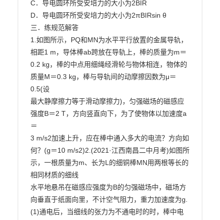
C．导电圆环所受安培力的大小为2BIR

D．导电圆环所受安培力的大小为2πBIRsin θ

三．练规范解答

1.如图所示，PQ和MN为水平平行放置的金属导轨，
相距1 m，导体棒ab跨放在导轨上，棒的质量为m＝

0.2 kg，棒的中点用细绳经滑轮与物体相连，物体的
质量M＝0.3 kg，棒与导轨间的动摩擦因数为μ＝
0.5(设

最大静摩擦力等于滑动摩擦力)，匀强磁场的磁感应
强度B＝2 T，方向竖直向下，为了使物体以加速度a
＝

3 m/s2加速上升，应在棒中通入多大的电流？方向如
何？(g＝10 m/s2)2.(2021·江西南昌二中月考)如图所
示，一根质量为m、长为L的细铜棒MN用两根等长的
相同材质的细线

水平地悬吊在磁感应强度为B的匀强磁场中，磁场方
向垂直于纸面向里，不计空气阻力，重力加速度为g.

(1)通电后，当细线的张力为不通电时的时，棒中电