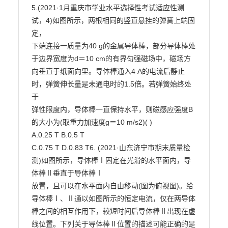
5.(2021·1月重庆市学业水平选择性考试适应性测
试，4)如图所示，两根相同的竖直悬挂的弹簧上端固
定，

下端连接一质量为40 g的金属导体棒，部分导体棒处
于边界宽度为d＝10 cm的有界匀强磁场中，磁场方

向垂直于纸面向里。导体棒通入4 A的电流后静止
时，弹簧伸长量是未通电时的1.5倍。若弹簧始终处
于

弹性限度内，导体棒一直保持水平，则磁感应强度B
的大小为(取重力加速度g＝10 m/s2)( )

A.0.25 T B.0.5 T

C.0.75 T D.0.83 T6. (2021·山东济宁市期末质量检
测)如图所示，导体棒Ⅰ固定在光滑的水平面内，导
体棒Ⅱ垂直于导体棒Ⅰ

放置，且可以在水平面内自由移动(图为俯视图)。给
导体棒Ⅰ、Ⅱ通以如图所示的恒定电流，仅在两导体

棒之间的相互作用下，较短时间后导体棒Ⅱ出现在虚
线位置。下列关于导体棒Ⅱ位置的描述可能正确的是