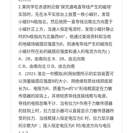
2.某同学在赤道附近做“探究通电直导线产生的磁场”
实验时，先在水平实验台上放置一枚小磁针，发现

小磁针N极指北，然后他把一直导线沿南北方向置于
小磁针正上方，当通入恒定电流时，发现小磁针静止

时的N极指向为北偏西60°，他通过查阅资料知当地
的地磁场磁感应强度为B，则通电导线产生的磁场在

小磁针所在处的磁感应强度和通入的电流方向为( )

A．2B，由南向北 B．2B，由北向南

C.B，由南向北 D.B，由北向南

3．(2021·淮北一中模拟)利用如图所示的实验装置可
以测量磁感应强度B的大小．用绝缘轻质丝线把底部

长为L、电阻为R、质量为m的“U”形线框固定在力敏
传感器的挂钩上，并用轻质导线连接线框与电源，

导线的电阻忽略不计．当有拉力F作用于力敏传感器
的挂钩上时，拉力显示器可以直接显示力敏传感器所

受的拉力．当线框接入恒定电压为E 时，拉力显示器
的示数为F ；接入恒定电压为E 时(电流方向与电压
