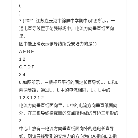
(

)

7.(2021·江苏连云港市锦屏中学期中)如图所示，一
通电直导线置于匀强磁场中，电流方向垂直纸面向
里，

图中能正确表示该导线所受安培力的是( )

A.F B.F

1 2

C.F D.F

3 4

8.如图所示，三根相互平行的固定长直导线L 、L 和L 
两两等距，通过L 、L 中的电流相同，L 、L 中的

1 2 3 1 2 1 2

电流方向垂直纸面向里，L 中的电流方向垂直纸面向
外，在三根导线横截面的交点所构成的等边三角形的

3

中心上放有一电流方向垂直纸面向外的通电长直导
线，则该导线受到的安培力的方向为( )A.指向L B.指