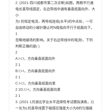
2. (2021·四川成都市第二次诊断)如图，两根平行通
电长直导线固定，左边导线中通有垂直纸面向外、大
小

为I 的恒定电流，两导线连线(水平)的中点处，一可
自由转动的小磁针静止时N极指向平行于纸面向下。

1

忽略地磁场的影响。关于右边导线中的电流I，下列
判断正确的是( )

2

A.I＜I，方向垂直纸面向外

2 1

B.I＞I，方向垂直纸面向外

2 1

C.I＜I，方向垂直纸面向里

2 1D.I＞I，方向垂直纸面向里

2 1

3. (2021·1月湖北学业水平选择性考试模拟演练，2)
一长为L的直导线置于磁感应强度大小为B的匀强磁