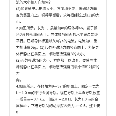
流的大小和方向如何？

(2)如果通电后电流大小、方向均不变，将磁场方向
变为竖直向上，铜棒平衡后，求每根细线上张力的大

小．

3.如图所示，长为L、质量为m的导体棒ab，置于倾
角为θ的光滑斜面上。导体棒与斜面的水平底边始终

平行。已知导体棒通以从b向a的电流，电流为I，重
力加速度为g。(1)若匀强磁场方向竖直向上，为使导
体棒静止在斜面上，求磁感应强度B的大小；

(2)若匀强磁场的大小、方向都可以改变，要使导体
棒能静止在斜面上，求磁感应强度的最小值和对应的
方

向。

4.如图所示，在倾角为θ＝37°的斜面上，固定一宽为
L＝1.0 m的平行金属导轨。现在导轨上垂直导轨放置

一质量m＝0.4 kg、电阻R ＝2.0 Ω、长为1.0 m的金
属棒ab，它与导轨间的动摩擦因数为μ＝0.5。整个装

0
