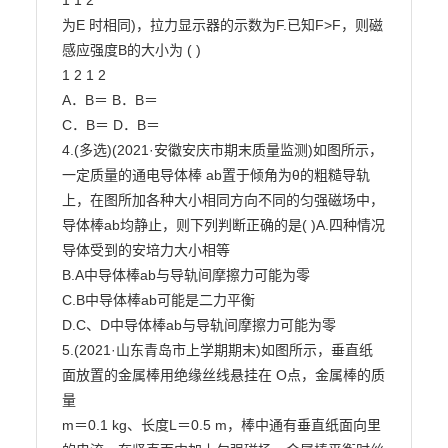
1 1 2

为E 时相同)，拉力显示器的示数为F.已知F>F，则磁
感应强度B的大小为 ( )

1 2 1 2

A．B＝ B．B＝

C．B＝ D．B＝

4.(多选)(2021·安徽安庆市期末质量监测)如图所示，
一定质量的通电导体棒 ab置于倾角为θ的粗糙导轨

上，在图所加各种大小相同方向不同的匀强磁场中，
导体棒ab均静止，则下列判断正确的是( )A.四种情况
导体受到的安培力大小相等

B.A中导体棒ab与导轨间摩擦力可能为零

C.B中导体棒ab可能是二力平衡

D.C、D中导体棒ab与导轨间摩擦力可能为零

5.(2021·山东青岛市上学期期末)如图所示，垂直纸
面放置的金属棒用绝缘丝线悬挂在 O点，金属棒的质
量

m＝0.1 kg、长度L＝0.5 m，棒中通有垂直纸面向里