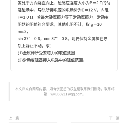
置处于方向竖直向上、磁感应强度大小为B＝2 T的匀
强磁场中。导轨所接电源的电动势为E＝12 V，内阻

r＝1.0 Ω，若最大静摩擦力等于滑动摩擦力，滑动变
阻器的阻值符合要求，其他电阻不计，取 g＝10 
m/s2，

sin 37°＝0.6，cos 37°＝0.8。现要保持金属棒在导
轨上静止不动，求：

(1)金属棒所受安培力的取值范围；

(2)滑动变阻器接入电路中的阻值范围。                        
本文档来自网络内容，如有侵犯您的权益请联系我们删除，联系邮
箱：wyl860211@qq.com。
上一篇
下一篇