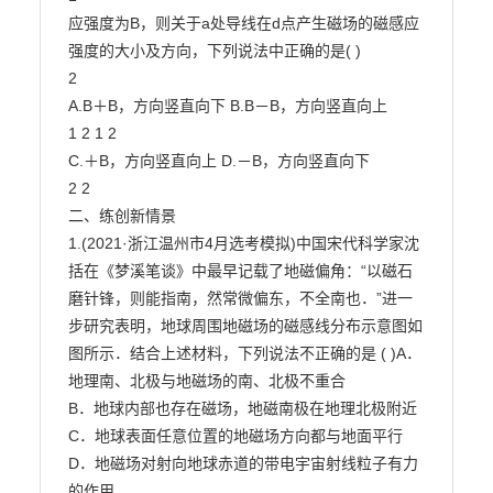
应强度为B，则关于a处导线在d点产生磁场的磁感应
强度的大小及方向，下列说法中正确的是( )

2

A.B＋B，方向竖直向下 B.B－B，方向竖直向上

1 2 1 2

C.＋B，方向竖直向上 D.－B，方向竖直向下

2 2

二、练创新情景

1.(2021·浙江温州市4月选考模拟)中国宋代科学家沈
括在《梦溪笔谈》中最早记载了地磁偏角：“以磁石

磨针锋，则能指南，然常微偏东，不全南也．”进一
步研究表明，地球周围地磁场的磁感线分布示意图如

图所示．结合上述材料，下列说法不正确的是 ( )A．
地理南、北极与地磁场的南、北极不重合

B．地球内部也存在磁场，地磁南极在地理北极附近

C．地球表面任意位置的地磁场方向都与地面平行

D．地磁场对射向地球赤道的带电宇宙射线粒子有力
的作用
