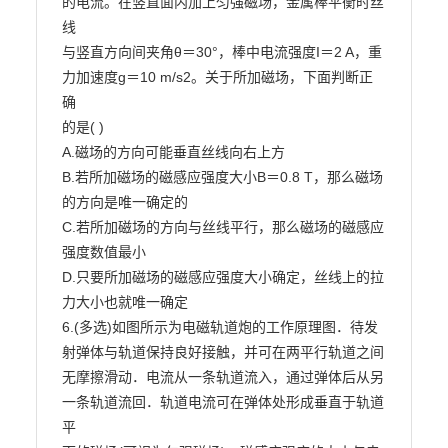
的电流。在竖直面内加上匀强磁场，金属棒平衡时丝
线

与竖直方向间夹角θ＝30°，棒中电流强度I＝2 A，重
力加速度g＝10 m/s2。关于所加磁场，下面判断正
确

的是( )

A.磁场的方向可能垂直丝线向右上方

B.若所加磁场的磁感应强度大小B＝0.8 T，那么磁场
的方向是唯一确定的

C.若所加磁场的方向与丝线平行，那么磁场的磁感应
强度数值最小

D.只要所加磁场的磁感应强度大小确定，丝线上的拉
力大小也就唯一确定

6.(多选)如图所示为电磁轨道炮的工作原理图．待发
射弹体与轨道保持良好接触，并可在两平行轨道之间
无摩擦滑动．电流从一条轨道流入，通过弹体后从另
一条轨道流回．轨道电流可在弹体处形成垂直于轨道
平
