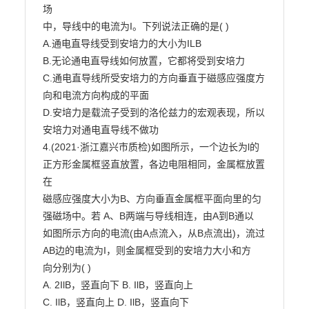
场

中，导线中的电流为I。下列说法正确的是( )

A.通电直导线受到安培力的大小为ILB

B.无论通电直导线如何放置，它都将受到安培力

C.通电直导线所受安培力的方向垂直于磁感应强度方
向和电流方向构成的平面

D.安培力是载流子受到的洛伦兹力的宏观表现，所以
安培力对通电直导线不做功

4.(2021·浙江嘉兴市质检)如图所示，一个边长为l的
正方形金属框竖直放置，各边电阻相同，金属框放置
在

磁感应强度大小为B、方向垂直金属框平面向里的匀
强磁场中。若 A、B两端与导线相连，由A到B通以

如图所示方向的电流(由A点流入，从B点流出)，流过
AB边的电流为I，则金属框受到的安培力大小和方

向分别为( )

A. 2IlB，竖直向下 B. IlB，竖直向上

C. IlB，竖直向上 D. IlB，竖直向下
