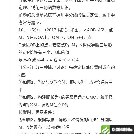
0.094898s