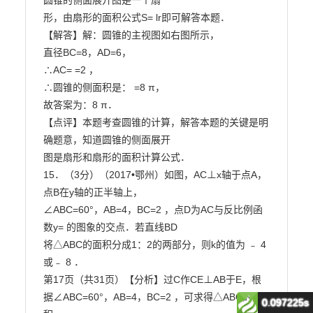
0.097225s