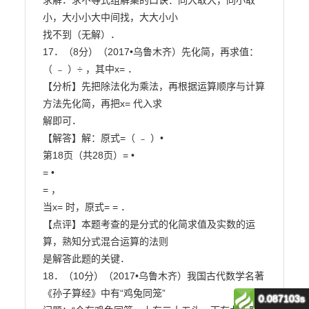
0.087103s