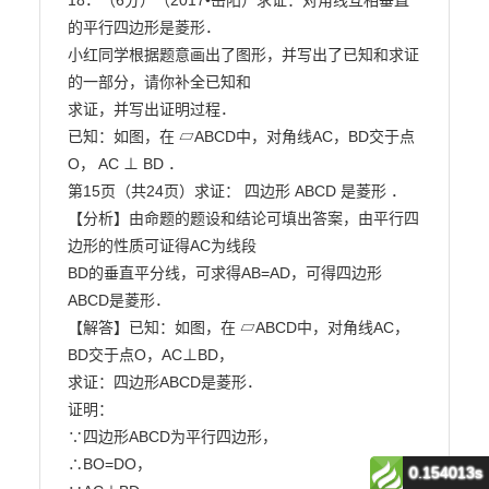
0.154013s