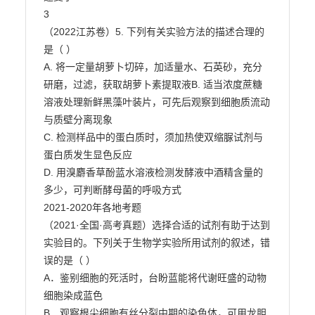
3

（2022江苏卷）5. 下列有关实验方法的描述合理的
是（ ）

A. 将一定量胡萝卜切碎，加适量水、石英砂，充分
研磨，过滤，获取胡萝卜素提取液B. 适当浓度蔗糖
溶液处理新鲜黑藻叶装片，可先后观察到细胞质流动
与质壁分离现象

C. 检测样品中的蛋白质时，须加热使双缩脲试剂与
蛋白质发生显色反应

D. 用溴麝香草酚蓝水溶液检测发酵液中酒精含量的
多少，可判断酵母菌的呼吸方式

2021-2020年各地考题

（2021·全国·高考真题）选择合适的试剂有助于达到
实验目的。下列关于生物学实验所用试剂的叙述，错

误的是（ ）

A．鉴别细胞的死活时，台盼蓝能将代谢旺盛的动物
细胞染成蓝色

B．观察根尖细胞有丝分裂中期的染色体，可用龙胆