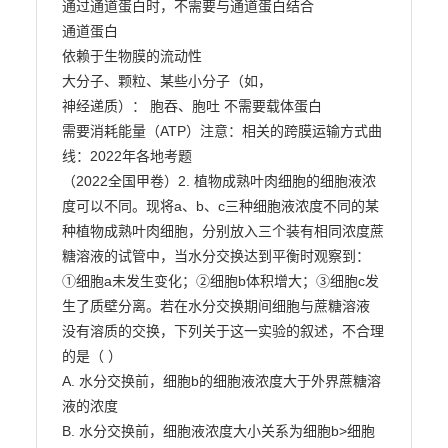
通过通道蛋白时，不需要与通道蛋白结合

通道蛋白

依赖于生物膜的流动性

大分子、颗粒、某些小分子（如，

神经递质）： 胞吞、胞吐 不需要载体蛋白

需要消耗能量（ATP）注意：相关的跨膜运输方式曲
线：2022年各地考题

（2022全国甲卷）2. 植物成熟叶肉细胞的细胞液浓
度可以不同。现将a、b、c三种细胞液浓度不同的某

种植物成熟叶肉细胞，分别放入三个装有相同浓度蔗
糖溶液的试管中，当水分交换达到平衡时观察到：

①细胞a未发生变化；②细胞b体积增大；③细胞c发
生了质壁分离。若在水分交换期间细胞与蔗糖溶液

没有溶质的交换，下列关于这一实验的叙述，不合理
的是（ ）

A. 水分交换前，细胞b的细胞液浓度大于外界蔗糖溶
液的浓度

B. 水分交换前，细胞液浓度大小关系为细胞b>细胞