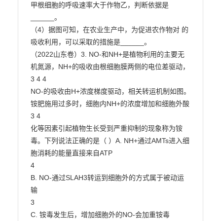
甲根细胞的呼吸速率大于作物乙，判断依据是

______。

（4）据图可知，在农业生产中，为促进农作物对 的
吸收利用，可以采取的措施是______。

（2022山东卷）3. NO-和NH+是植物利用的主要无
机氮源，NH+的吸收由根细胞膜两侧的电位差驱动，

3 4 4

NO-的吸收由H+浓度梯度驱动，相关转运机制如图。
铵肥施用过多时，细胞内NH+的浓度增加和细胞外酸

3 4

化等因素引起植物生长受到严重抑制的现象称为铵
毒。下列说法正确的是（ ）A. NH+通过AMTs进入细
胞消耗的能量直接来自ATP

4

B. NO-通过SLAH3转运到细胞外的方式属于被动运
输

3

C. 铵毒发生后，增加细胞外的NO-会加重铵毒
