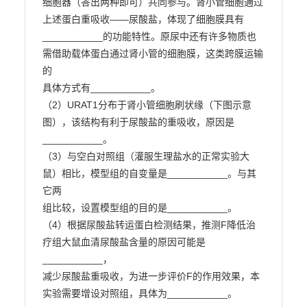
细胞器（答出两种即可）共同参与。肾小管细胞通过
上述蛋白重吸收——尿酸盐，体现了细胞膜具有

___________的功能特性。原尿中还有许多物质也
需借助载体蛋白通过肾小管的细胞膜，这类跨膜运输
的

具体方式有___________。

（2）URAT1分布于肾小管细胞刷状缘（下图示意
图），该结构有利于尿酸盐的重吸收，原因是

___________。

（3）与空白对照组（灌服生理盐水的正常实验大
鼠）相比，模型组的自变量是___________。与其
它两

组比较，设置模型组的目的是___________。

（4）根据尿酸盐转运蛋白检测结果，推测F降低治
疗组大鼠血清尿酸盐含量的原因可能是
___________，

减少尿酸盐重吸收，为进一步评价F的作用效果，本
实验需要增设对照组，具体为___________。                        