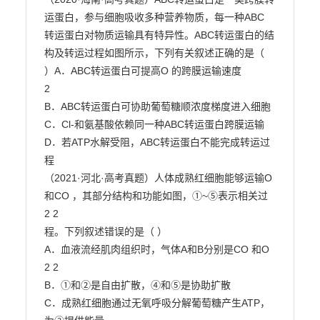
运蛋白，参与细胞吸收多种营养物质，每一种ABC

转运蛋白对物质运输具有特异性。ABC转运蛋白的结
构及转运过程如图所示，下列有关叙述正确的是（

）A．ABC转运蛋白可提高O 的跨膜运输速度

2

B．ABC转运蛋白可协助葡萄糖顺浓度梯度进入细胞

C．Cl-和氨基酸依赖同一种ABC转运蛋白跨膜运输

D．若ATP水解受阻，ABC转运蛋白不能完成转运过
程

（2021·河北·高考真题）人体成熟红细胞能够运输O 
和CO ，其部分结构和功能如图，①~⑤表示相关过

2 2

程。下列叙述错误的是（ ）

A．血液流经肌肉组织时，气体A和B分别是CO 和O

2 2

B．①和②是自由扩散，④和⑤是协助扩散

C．成熟红细胞通过无氧呼吸分解葡萄糖产生ATP，