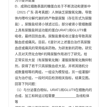
为③提供能量

D．成熟红细胞表面的糖蛋白处于不断流动和更新中

（2021·广东·高考真题）人体缺乏尿酸氧化酶，导致
体内嘌呤分解代谢的终产物是尿酸（存在形式为尿酸

盐）。尿酸盐经肾小球滤过后，部分被肾小管细胞膜
上具有尿酸盐转运功能的蛋白URAT1和GLUT9重

吸收，最终回到血液。尿酸盐重吸收过量会导致高尿
酸血症或痛风。目前，E是针对上述蛋白治疗高尿酸

血症或痛风的常用临床药物。为研发新的药物，研究
人员对天然化合物F的降尿酸作用进行了研究。给

正常实验大鼠（有尿酸氧化酶）灌服尿酸氧化酶抑制
剂，获得了若干只高尿酸血症大鼠，并将其随机分

成数量相等的两组，一组设为模型组，另一组灌服F
设为治疗组，一段时间后检测相关指标，结果见图。
回答下列问题：

（1）与分泌蛋白相似，URAT1和GLUT9在细胞内的
合成、加工和转运过程需要___________及线粒体
等
