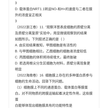
3

D. 载体蛋白NRT1.1转运NO-和H+的速度与二者在膜
外的浓度呈正相关

3

（2022浙江卷）11. “观察洋葱表皮细胞的质壁分离
及质壁分离复原”实验中，用显微镜观察到的结果

如图所示。下列叙述正确的是（ ）

A. 由实验结果推知，甲图细胞是有活性的

B. 与甲图细胞相比，乙图细胞的细胞液浓度较低

C. 丙图细胞的体积将持续增大，最终胀破

D. 若选用根尖分生区细胞为材料，质壁分离现象更
明显

（2022海南卷）16. 细胞膜上存在的多种蛋白质参与
细胞的生命活动。回答下列问题。

（1）细胞膜上不同的通道蛋白、载体蛋白等膜蛋
白，对不同物质的跨膜运输起着决定性作用，这些膜
蛋

白能够体现出细胞膜具有的功能特性是