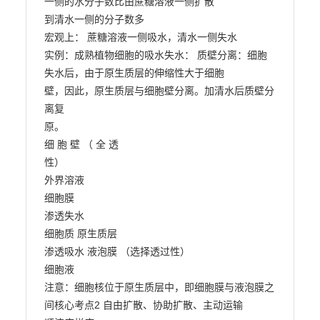
一侧的水分子数比由蔗糖溶液一侧扩散

到清水一侧的分子数多

宏观上： 蔗糖溶液一侧吸水，清水一侧失水

实例：成熟植物细胞的吸水失水： 质壁分离：细胞
失水后，由于原生质层的伸缩性大于细胞

壁，因此，原生质层与细胞壁分离。加清水后质壁分
离复

原。

细 胞 壁 （ 全 透

性）

外界溶液

细胞膜

渗透失水

细胞质 原生质层

渗透吸水 液泡膜 （选择透过性）

细胞液

注意：细胞核位于原生质层中，即细胞膜与液泡膜之
间核心考点2 自由扩散、协助扩散、主动运输
