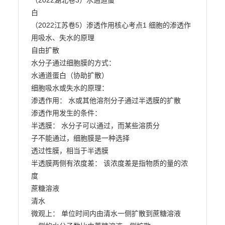
（2022湖北卷3）水通道蛋

白

（2022江苏卷5）渗透作用核心考点1 细胞的渗透作
用吸水、失水的原理

自由扩散

水分子通过细胞膜的方式：

水通道蛋白（协助扩散）

细胞吸水或失水的原理：

渗透作用： 水或其他溶剂分子通过半透膜的扩散

渗透作用发生的条件：

半透膜： 水分子可以通过，而某些溶质分

子不能通过，细胞膜是一种选择

透过性膜，相当于半透膜

半透膜两侧有浓度差： 该浓度差是指物质的量的浓
度

蔗糖溶液

清水

微观上： 单位时间内由清水一侧扩散到蔗糖溶液
