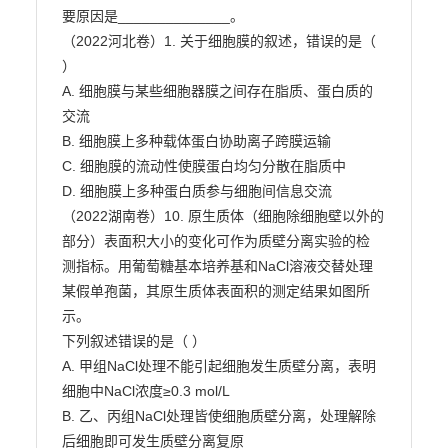
要原因是______________。

（2022河北卷）1. 关于细胞膜的叙述，错误的是（ 
）

A. 细胞膜与某些细胞器膜之间存在脂质、蛋白质的
交流

B. 细胞膜上多种载体蛋白协助离子跨膜运输

C. 细胞膜的流动性使膜蛋白均匀分散在脂质中

D. 细胞膜上多种蛋白质参与细胞间信息交流

（2022湖南卷）10. 原生质体（细胞除细胞壁以外的
部分）表面积大小的变化可作为质壁分离实验的检

测指标。用葡萄糖基本培养基和NaCl溶液交替处理
某假单孢菌，其原生质体表面积的测定结果如图所
示。

下列叙述错误的是（ ）

A. 甲组NaCl处理不能引起细胞发生质壁分离，表明
细胞中NaCl浓度≥0.3 mol/L

B. 乙、丙组NaCl处理皆使细胞质壁分离，处理解除
后细胞即可发生质壁分离复原
