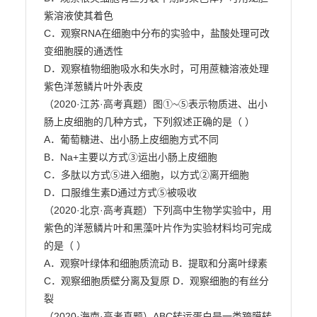
紫溶液使其着色

C．观察RNA在细胞中分布的实验中，盐酸处理可改
变细胞膜的通透性

D．观察植物细胞吸水和失水时，可用蔗糖溶液处理
紫色洋葱鳞片叶外表皮

（2020·江苏·高考真题）图①~⑤表示物质进、出小
肠上皮细胞的几种方式，下列叙述正确的是（ ）

A．葡萄糖进、出小肠上皮细胞方式不同

B．Na+主要以方式③运出小肠上皮细胞

C．多肽以方式⑤进入细胞，以方式②离开细胞

D．口服维生素D通过方式⑤被吸收

（2020·北京·高考真题）下列高中生物学实验中，用
紫色的洋葱鳞片叶和黑藻叶片作为实验材料均可完成

的是（ ）

A．观察叶绿体和细胞质流动 B．提取和分离叶绿素

C．观察细胞质壁分离及复原 D．观察细胞的有丝分
裂

（2020·海南·高考真题）ABC转运蛋白是一类跨膜转