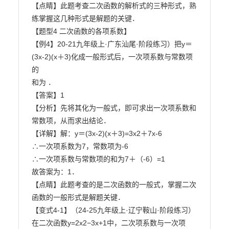
【点睛】此题考查二次函数的解析式的三种形式，熟
练掌握这几种形式是解题的关键．

【题型4 二次函数的各项系数】

【例4】20-21九年级上·广东汕尾·阶段练习）把y＝
(3x-2)(x＋3)化成一般形式后，一次项系数与常数项
的

和为 ．

【答案】1

【分析】先将其化为一般式，即可求出一次项系数和
常数项，从而求出结论．

【详解】解：y＝(3x-2)(x＋3)=3x2＋7x-6

∴一次项系数为7，常数项为-6

∴一次项系数与常数项的和为7＋（-6）=1

故答案为：1．

【点睛】此题考查的是二次函数的一般式，掌握二次
函数的一般形式是解题关键．

【变式4-1】（24-25九年级上·辽宁鞍山·阶段练习）
在二次函数y=2x2−3x+1中，二次项系数与一次项
