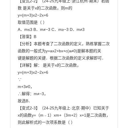
【变式2-2】（24-25九年级上·浙江杭州·期末）若函
数 是关于x的二次函数，则m的

y=(m+3)x2−2x+6

取值范围是（ ）

A．m≤3 B．m≠−3 C．m≥−3 D．m≠3

【答案】B

【分析】本题考查了二次函数的定义，熟练掌握二次
函数的一般式为y=ax2+bx+c(a≠0)是解本题的关

键是解题的关键．根据二次函数的定义求解即可．

【详解】解： 是关于x的二次函数，

y=(m+3)x2−2x+6

∵

m+3≠0，

∴解得：m≠−3，

故选B．

【变式2-3】（24-25九年级上·北京·期中）已知关于
x的函数y=（m﹣1）xm+（3m+2）x+1是二次函数，

则此解析式的一次项系数是（ ）
