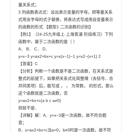
量关系式；

3.列函数表达式：设出表示变量的字母，把等量关系
式用含字母的式子替换，将表达式写成用自变量表示

的函数的形式.【题型1 二次函数的识别】

【例1】（24-25九年级上·上海青浦·阶段练习）下列
函数中，属于二次函数的是（ ）

A． B． C． D．

y=x−3 y=ax2+bx+c y=x(x−1)−1 y=x2−(x+1) 2

【答案】C

【分析】判断一个函数是不是二次函数，在关系式是
整式的前提下，如果把关系式化简整理（去括号、合

并同类项）后，能写成 ， ， 为常数， 的形式，那么
这个函数就是二次函数，否

y=ax2+bx+c(a b c a≠0)

则就不是．

【详解】解：A．y=x−3是一次函数，故不符合题
意；

B．y=ax2+bx+c当a=0，b≠0时是一次函数，故不符