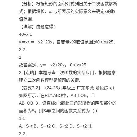
【分析】根据矩形的面积公式列出关于二次函数解析
式；根据墙长、x、y所表示的实际意义来确定x的取

值范围．

【详解】由题意得：

40−x 1

y＝x• ＝− x2+20x，自变量x的取值范围是0＜x≤25．

2 2

1

故答案是：y＝− x2+20x， 0＜x≤25

2【点睛】本题考查二次函数的实际应用，根据题意
建立二次函数模型是解题的关键.

【变式7-2】（24-25九年级上·广东东莞·阶段练习）
如图所示，在Rt△ABO中，AB⊥OB，且

AB=OB=3，设直线x=t截此三角形所得的阴影部分的
面积为S，则S与t之间的函数关系式为（ ）

1 1

A．S=t B．S= t2 C．S=t2 D．S= t2−1

2 2
