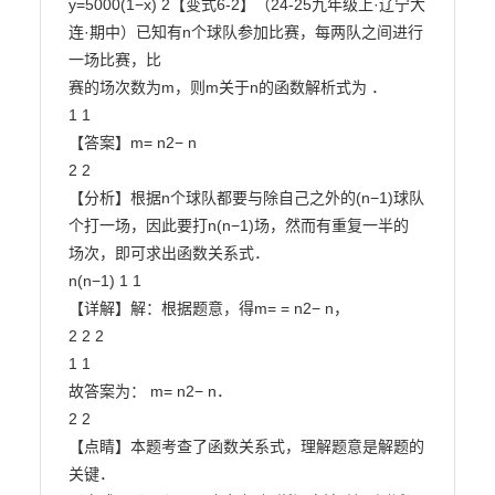
y=5000(1−x) 2【变式6-2】（24-25九年级上·辽宁大
连·期中）已知有n个球队参加比赛，每两队之间进行
一场比赛，比

赛的场次数为m，则m关于n的函数解析式为 ．

1 1

【答案】m= n2− n

2 2

【分析】根据n个球队都要与除自己之外的(n−1)球队
个打一场，因此要打n(n−1)场，然而有重复一半的

场次，即可求出函数关系式．

n(n−1) 1 1

【详解】解：根据题意，得m= = n2− n，

2 2 2

1 1

故答案为： m= n2− n．

2 2

【点睛】本题考查了函数关系式，理解题意是解题的
关键．
