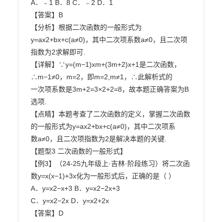
A．﹣1 B．8 C．﹣2 D．1

【答案】B

【分析】根据二次函数的一般形式为
y=ax2+bx+c(a≠0)，其中二次项系数a≠0，且二次项
指数为2求解即可.

【详解】∵y=(m−1)xm+(3m+2)x+1是二次函数，
∴m−1≠0，m=2，即m=2,m≠1，∴此解析式的

一次项系数是3m+2=3×2+2=8，故本题正确答案为B
选项.

【点睛】本题考查了二次函数的定义，掌握二次函数
的一般形式为y=ax2+bx+c(a≠0)，其中二次项系

数a≠0，且二次项指数为2是解决本题的关键.

【题型3 二次函数的一般形式】

【例3】（24-25九年级上·吉林·阶段练习）将二次函
数y=x(x−1)+3x化为一般形式后，正确的是（ ）

A．y=x2−x+3 B．y=x2−2x+3

C．y=x2−2x D．y=x2+2x

【答案】D
