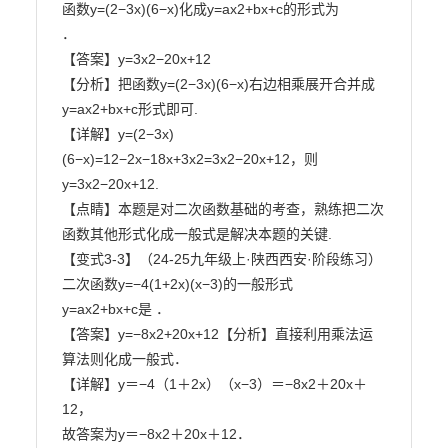
函数y=(2−3x)(6−x)化成y=ax2+bx+c的形式为

．

【答案】y=3x2−20x+12

【分析】把函数y=(2−3x)(6−x)右边相乘展开合并成
y=ax2+bx+c形式即可.

【详解】y=(2−3x)
(6−x)=12−2x−18x+3x2=3x2−20x+12，则
y=3x2−20x+12.

【点睛】本题是对二次函数基础的考查，熟练把二次
函数其他形式化成一般式是解决本题的关键.

【变式3-3】（24-25九年级上·陕西西安·阶段练习）
二次函数y=−4(1+2x)(x−3)的一般形式

y=ax2+bx+c是 ．

【答案】y=−8x2+20x+12【分析】直接利用乘法运
算法则化成一般式．

【详解】y＝−4（1＋2x）（x−3）＝−8x2＋20x＋
12，

故答案为y＝−8x2＋20x＋12．
