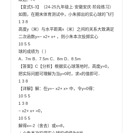
【变式5-3】（24-25九年级上·安徽安庆·阶段练习）
如图，在期末体育测试中，小朱掷出的实心球的飞行

1 3 8

高度y（米）与水平距离x（米）之间的关系大致满足
二次函数y=− x2+ x+ ，则小朱本次投掷实心

10 5 5

球的成绩为（ ）

A．7m B．7.5m C．8m D．8.5m

【答案】C【分析】根据实心球落地时，高度y=0，
把实际问题可理解为当y=0时，求x的值即可．

1 3 8

【详解】解：在y=− x2+ x+ 中，令y=0得：

10 5 5

1 3 8

− x2+ x+ =0，

10 5 5

解得x=-2（舍去）或x=8，
