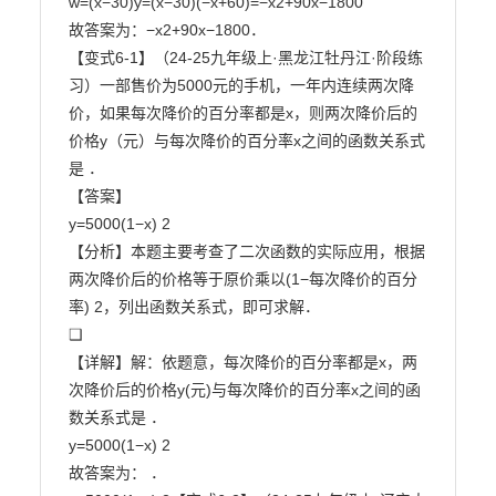
w=(x−30)y=(x−30)(−x+60)=−x2+90x−1800

故答案为：−x2+90x−1800．

【变式6-1】（24-25九年级上·黑龙江牡丹江·阶段练
习）一部售价为5000元的手机，一年内连续两次降

价，如果每次降价的百分率都是x，则两次降价后的
价格y（元）与每次降价的百分率x之间的函数关系式

是 ．

【答案】

y=5000(1−x) 2

【分析】本题主要考查了二次函数的实际应用，根据
两次降价后的价格等于原价乘以(1−每次降价的百分

率) 2，列出函数关系式，即可求解．

❑

【详解】解：依题意，每次降价的百分率都是x，两
次降价后的价格y(元)与每次降价的百分率x之间的函

数关系式是 ．

y=5000(1−x) 2

故答案为： ．
