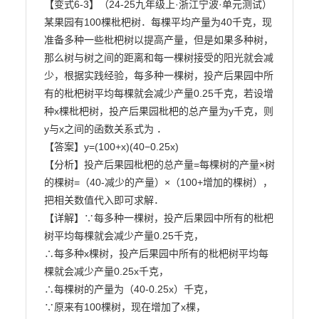
【变式6-3】（24-25九年级上·浙江宁波·单元测试）
某果园有100棵枇杷树．每棵平均产量为40千克，现

准备多种一些枇杷树以提高产量，但是如果多种树，
那么树与树之间的距离和每一棵树接受的阳光就会减

少，根据实践经验，每多种一棵树，投产后果园中所
有的枇杷树平均每棵就会减少产量0.25千克，若设增

种x棵枇杷树，投产后果园枇杷的总产量为y千克，则
y与x之间的函数关系式为 ．

【答案】y=(100+x)(40−0.25x)

【分析】投产后果园枇杷的总产量=每棵树的产量×树
的棵树=（40-减少的产量）×（100+增加的棵树），

把相关数值代入即可求解．

【详解】∵每多种一棵树，投产后果园中所有的枇杷
树平均每棵就会减少产量0.25千克，

∴每多种x棵树，投产后果园中所有的枇杷树平均每
棵就会减少产量0.25x千克，

∴每棵树的产量为（40-0.25x）千克，

∵原来有100棵树，现在增加了x棵，
