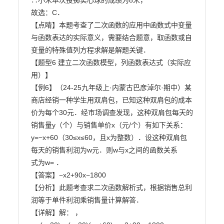
∴小朱本次投掷实心球的成绩为8米，

故选：C．

【点睛】本题考查了二次函数的应用中函数式中变量
与函数表达的实际意义，需要结合题意，取函数或自

变量的特殊值列方程求解是解题关键．

【题型6 建立二次函数模型，列函数表达式（实际应
用）】

【例6】（24-25九年级上·内蒙古巴彦淖尔·期中）某
商店经销一种学生用双肩包，已知这种双肩包的成本

价为每个30元．经市场调查发现，这种双肩包每天的
销售量y（个）与销售单价x（元/个）有如下关系：

y=−x+60（30≤x≤60，且x为整数）．设这种双肩包
每天的销售利润为w元．则w与x之间的函数关系

式为w= ．

【答案】−x2+90x−1800

【分析】此题考查求二次函数解析式，根据销售总利
润等于单件利润乘销售量计算解答．

【详解】解： ，
