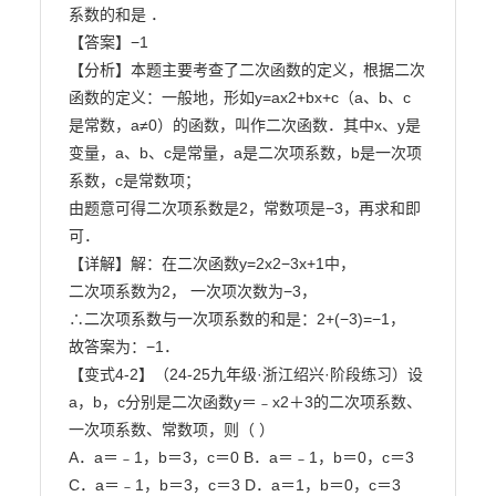
系数的和是 ．

【答案】−1

【分析】本题主要考查了二次函数的定义，根据二次
函数的定义：一般地，形如y=ax2+bx+c（a、b、c

是常数，a≠0）的函数，叫作二次函数．其中x、y是
变量，a、b、c是常量，a是二次项系数，b是一次项

系数，c是常数项；

由题意可得二次项系数是2，常数项是−3，再求和即
可．

【详解】解：在二次函数y=2x2−3x+1中，

二次项系数为2， 一次项次数为−3，

∴二次项系数与一次项系数的和是：2+(−3)=−1，

故答案为：−1．

【变式4-2】（24-25九年级·浙江绍兴·阶段练习）设
a，b，c分别是二次函数y＝﹣x2＋3的二次项系数、

一次项系数、常数项，则（ ）

A．a＝﹣1，b＝3，c＝0 B．a＝﹣1，b＝0，c＝3

C．a＝﹣1，b＝3，c＝3 D．a＝1，b＝0，c＝3
