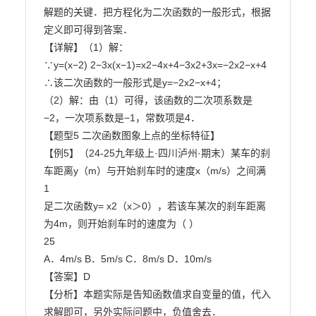
解题的关键．把方程化为二次函数的一般形式，根据
定义即可得到答案．

【详解】（1）解：

∵y=(x−2) 2−3x(x−1)=x2−4x+4−3x2+3x=−2x2−x+4

∴该二次函数的一般形式是y=−2x2−x+4；

（2）解：由（1）可得，该函数的二次项系数是
−2，一次项系数是−1，常数项是4．

【题型5 二次函数图象上点的坐标特征】

【例5】（24-25九年级上·四川泸州·期末）某车的刹
车距离y（m）与开始刹车时的速度x（m/s）之间满

1

足二次函数y= x2（x＞0），若该车某次的刹车距离
为4m，则开始刹车时的速度为（ ）

25

A．4m/s B．5m/s C．8m/s D．10m/s

【答案】D

【分析】本题实际是告知函数值求自变量的值，代入
求解即可，另外实际问题中，负值舍去．
