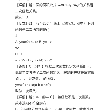
【详解】解：圆的面积公式S=πr2中，s与r的关系是
二次函数关系，

故选：D．.

【变式1-2】（24-25九年级上·安徽安庆·期中）下列
函数是二次函数的是( )

1

A. y=ax2+bx+c B. y= +x

x2

C. D.

y=x(2x−1) y=(x+4) 2−x2

【答案】C【分析】根据二次函数的定义判断即可．

此题主要考查了二次函数定义，解题的关键是掌握形
如 、 、 是常数， 的函数，

y=ax2+bx+c(a b c a≠0)

叫做二次函数．

【详解】解：A、当a=0时，该函数不是二次函数，
故本选项不符合题意；

B、该函数分母含有字母，不是二次函数，故本选项