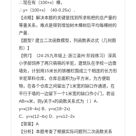
∴现在有（100+x）棵，

∴y=（100+x）（40-0.25x）．

【点睛】解决本题的关键是找到所求枇杷的总产量的
等量关系，难点是得到增加树木棵树后平均每棵树的

产量．

【题型7 建立二次函数模型，列函数表达式（几何图
形）】

【例7】（24-25九年级上·浙江温州·阶段练习）深高
小学部饲养了两只萌萌的羊驼，建筑队在学校一边靠

墙处，计划用15米长的铁栅栏围成三个相连的长方形
羊驼草料仓库，仓库总面积为y平方米，为方便取

物，在各个仓库之间留出了1米宽的缺口作通道，在
平行于墙的一边留下一个1米宽的缺口作小门，若设

AB=x米，则y关于x的函数关系式为（ ）A．
y=x(18−4x) B．y=x(18−2x)

C．y=x(12−4x) D．y=x12−2x

【答案】A

【分析】本题考查了根据实际问题列二次函数关系