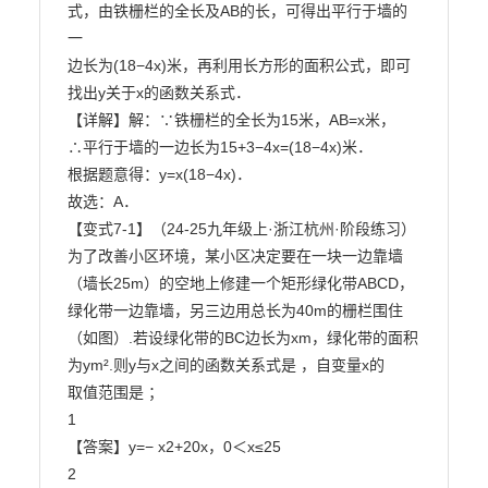
式，由铁栅栏的全长及AB的长，可得出平行于墙的
一

边长为(18−4x)米，再利用长方形的面积公式，即可
找出y关于x的函数关系式．

【详解】解：∵铁栅栏的全长为15米，AB=x米，

∴平行于墙的一边长为15+3−4x=(18−4x)米．

根据题意得：y=x(18−4x)．

故选：A．

【变式7-1】（24-25九年级上·浙江杭州·阶段练习）
为了改善小区环境，某小区决定要在一块一边靠墙

（墙长25m）的空地上修建一个矩形绿化带ABCD，
绿化带一边靠墙，另三边用总长为40m的栅栏围住

（如图）.若设绿化带的BC边长为xm，绿化带的面积
为ym².则y与x之间的函数关系式是 ，自变量x的

取值范围是 ；

1

【答案】y=− x2+20x，0＜x≤25

2
