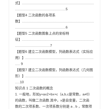
式】..........................................................................
....................................................5

【题型4 二次函数的各项系
数】..........................................................................
....................................................6

【题型5 二次函数图象上点的坐标特
征】..........................................................................
....................................7

【题型6 建立二次函数模型，列函数表达式（实际应
用）】......................................................................
..... 9

【题型7 建立二次函数模型，列函数表达式（几何图
形）】......................................................................
.....10

知识点 1 二次函数的概念

1. 一般地，形如y=ax2+bx+c（a,b,c是常数，a≠0）
的函数，叫做二次函数.其中，x是自变量，二次函

数的二次项系数、一次项系数分别是 a , b ，常数项