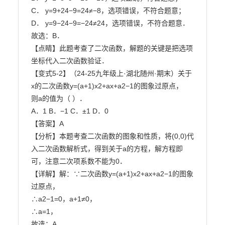
C． y=9+24−9=24≠−8，选项错误，不符合题意；

D． y=9−24−9=−24≠24，选项错误，不符合题意．

故选：B．

【点睛】此题考查了二次函数，解题的关键是把选项
坐标代入二次函数验证．

【变式5-2】（24-25九年级上·湖北随州·期末）关于
x的二次函数y=(a+1)x2+ax+a2−1的图象过原点，

则a的值为（ ）．

A．1 B．−1 C．±1 D．0

【答案】A

【分析】本题考查二次函数的图象和性质，将(0,0)代
入二次函数解析式，得到关于a的方程，解方程即

可，注意二次项系数不能为0．

【详解】解：∵二次函数y=(a+1)x2+ax+a2−1的图象
过原点，

∴a2−1=0，a+1≠0，

∴a=1，

故选：A．
