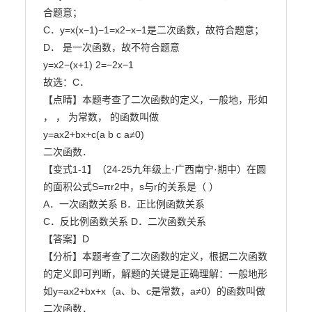
合题意；

C．y=x(x−1)−1=x2−x−1是二次函数，故符合题意；

D． 是一次函数，故不符合题意

y=x2−(x+1) 2=−2x−1

故选：C．

【点睛】本题考查了二次函数的定义，一般地，形如 
， ， 为常数， 的函数叫做

y=ax2+bx+c(a b c a≠0)

二次函数．

【变式1-1】（24-25九年级上·广西南宁·期中）在圆
的面积公式S=πr2中，s与r的关系是（ ）

A．一次函数关系 B．正比例函数关系

C．反比例函数关系 D．二次函数关系

【答案】D

【分析】本题考查了二次函数的定义，根据二次函数
的定义即可判断，解题的关键是正确理解：一般地形

如y=ax2+bx+x（a、b、c是常数，a≠0）的函数叫做
二次函数．
