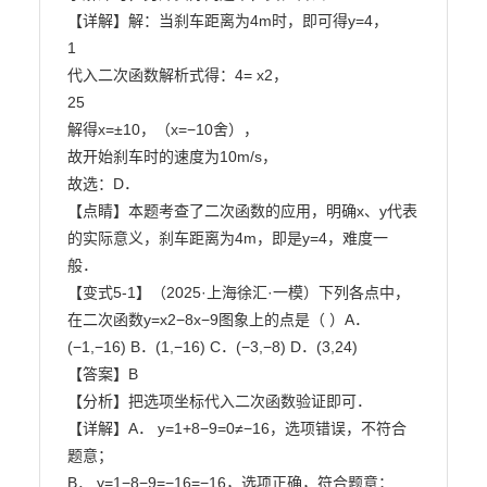
【详解】解：当刹车距离为4m时，即可得y=4，

1

代入二次函数解析式得：4= x2，

25

解得x=±10，（x=−10舍），

故开始刹车时的速度为10m/s，

故选：D．

【点睛】本题考查了二次函数的应用，明确x、y代表
的实际意义，刹车距离为4m，即是y=4，难度一

般．

【变式5-1】（2025·上海徐汇·一模）下列各点中，
在二次函数y=x2−8x−9图象上的点是（ ）A．
(−1,−16) B．(1,−16) C．(−3,−8) D．(3,24)

【答案】B

【分析】把选项坐标代入二次函数验证即可．

【详解】A． y=1+8−9=0≠−16，选项错误，不符合
题意；

B． y=1−8−9=−16=−16，选项正确，符合题意；
