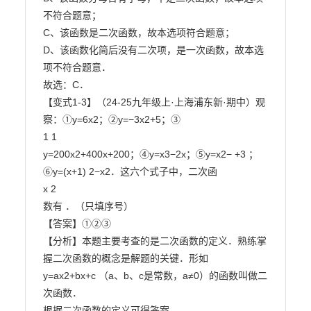
不符合题意；

C、该函数是二次函数，故本选项符合题意；

D、该函数化简后没有二次项，是一次函数，故本选
项不符合题意．

故选：C．

【变式1-3】（24-25九年级上·上海浦东新·期中）观
察：①y=6x2；②y=−3x2+5；③

1 1

y=200x2+400x+200；④y=x3−2x；⑤y=x2− +3 ；
⑥y=(x+1) 2−x2．这六个式子中，二次函

x 2

数有 ．（只填序号）

【答案】①②③

【分析】本题主要考查的是二次函数的定义．熟练掌
握二次函数的概念是解题的关键．形如

y=ax2+bx+c （a、b、c是常数，a≠0）的函数叫做二
次函数．

根据二次函数的定义可得答案．
