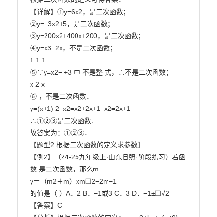
【详解】①y=6x2，是二次函数；

②y=−3x2+5，是二次函数；

③y=200x2+400x+200，是二次函数；

④y=x3−2x，不是二次函数；

1 1 1

⑤∵y=x2− +3 中 不是整 式，∴不是二次函数；

x 2 x

⑥ ，不是二次函数．

y=(x+1) 2−x2=x2+2x+1−x2=2x+1

∴①②③是二次函数．

故答案为：①②③．

【题型2 根据二次函数的定义求参数】

【例2】（24-25九年级上·山东日照·阶段练习）若函
数 是二次函数，那么m

y＝（m2＋m）xm❑2−2m−1

的值是（ ）A．2 B．−1或3 C．3 D．−1±❑√2

【答案】C
