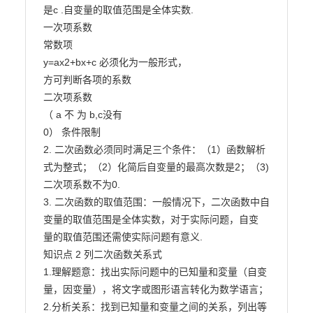
是c .自变量的取值范围是全体实数.

一次项系数

常数项

y=ax2+bx+c 必须化为一般形式，

方可判断各项的系数

二次项系数

（ a 不 为 b,c没有

0） 条件限制

2. 二次函数必须同时满足三个条件：（1）函数解析
式为整式；（2）化简后自变量的最高次数是2；（3)

二次项系数不为0.

3. 二次函数的取值范围：一般情况下，二次函数中自
变量的取值范围是全体实数，对于实际问题，自变

量的取值范围还需使实际问题有意义.

知识点 2 列二次函数关系式

1.理解题意：找出实际问题中的已知量和変量（自变
量，因变量），将文字或图形语言转化为数学语言；

2.分析关系：找到已知量和变量之间的关系，列出等