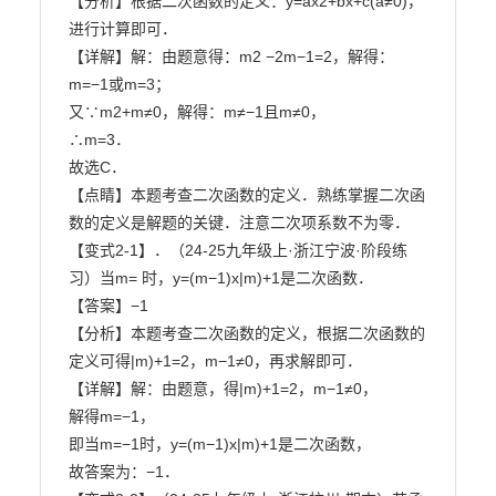
【分析】根据二次函数的定义：y=ax2+bx+c(a≠0)，
进行计算即可．

【详解】解：由题意得：m2 −2m−1=2，解得：
m=−1或m=3；

又∵m2+m≠0，解得：m≠−1且m≠0，

∴m=3．

故选C．

【点睛】本题考查二次函数的定义．熟练掌握二次函
数的定义是解题的关键．注意二次项系数不为零．

【变式2-1】．（24-25九年级上·浙江宁波·阶段练
习）当m= 时，y=(m−1)x|m)+1是二次函数．

【答案】−1

【分析】本题考查二次函数的定义，根据二次函数的
定义可得|m)+1=2，m−1≠0，再求解即可．

【详解】解：由题意，得|m)+1=2，m−1≠0，

解得m=−1，

即当m=−1时，y=(m−1)x|m)+1是二次函数，

故答案为：−1．
