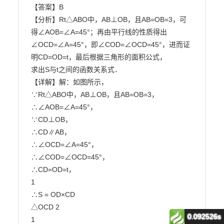
【答案】B

【分析】Rt△ABO中，AB⊥OB，且AB=OB=3，可
得∠AOB=∠A=45°；再由平行线的性质得出

∠OCD=∠A=45°，即∠COD=∠OCD=45°，进而证
明CD=OD=t，最后根据三角形的面积公式，

求出S与t之间的函数关系式．

【详解】解：如图所示，

∵Rt△ABO中，AB⊥OB，且AB=OB=3，

∴∠AOB=∠A=45°，

∵CD⊥OB，

∴CD∥AB，

∴∠OCD=∠A=45°，

∴∠COD=∠OCD=45°，

∴CD=OD=t，

1

∴S = OD×CD

△OCD 2

0.092526s
1
