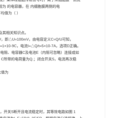
为 的电容器，在 内细胞膜两侧的电

均值为（ ）

其相关知识点。

，即△U=100mV，由电容定义C=Q/U可知，

=1×10-9C，电流I=△Q/t=5×10-7A，选项D正确。

四个电阻、电容器C及电池E（内阻可忽略）连接成如

C所带的电荷量为Q,；闭合开关S，电流再次稳

值为

，开关S断开且电流稳定时，其等效电路如图 1
