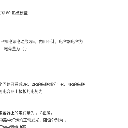
路，已知电源电动势为E，内阻不计，电容器电容为

电荷量为（ ）

回路可看成3R、2R的串联部分与R、4R的串联

则电容器上极板的电势为

容器上的电荷量为 ，C正确。

，电路中灯泡均正常发光，阻值分别为 ，

灯泡中消耗功率
