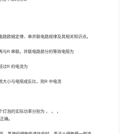
电路欧姆定律、串并联电路规律及其相关知识点。

，再与R 串联。并联电路部分的等效电阻为

过R 的电流为

大小与电阻成反比，则R 中电流

泡的实际功率分别为 ， ， ，

正确。

发现，某神经细胞传递信号时，离子从细胞膜一侧流
