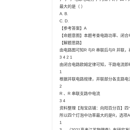
最大的是（ ）

A. B.

C. D.

【参考答案】A

【命题意图】本题考查电路功率、闭合
【解题思路】

由电路图可知R 与R 串联后与R 并联
3 4 2 1

由闭合电路欧姆定律可知，干路电流即经
1

根据并联电路规律，并联部分各支路电流
2

R 、R 串联支路中电流

3 4

资料整理【淘宝店铺：向阳百分百】四个灯
所以四个灯泡中功率最大的是R，选项A
1

3.．（2021高考江苏物理卷）有研究