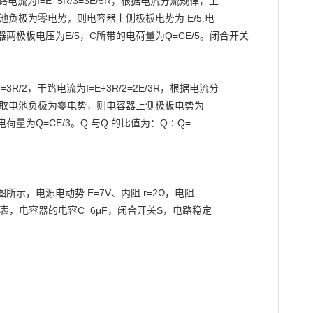
路电流为I=E÷5R/3=3E/5R，根据电流分流规律，上

电池负极为零电势，则电容器上侧极板电势为 E/5.电

极板电压为E/5，C所带的电荷量为Q=CE/5。闭合开关
R/2，干路电流为I=E÷3R/2=2E/3R，根据电流分

3R。取电池负极为零电势，则电容器上侧极板电势为

荷量为Q=CE/3。Q 与Q 的比值为：Q∶Q=

如图所示，电源电动势 E=7V、内阻 r=2Ω，电阻

想电表，电容器的电容C=6μF，闭合开关S，电路稳定
